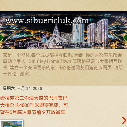
家是一个整体,每个成员都相互联系. 因此, 你的喜怒哀乐都会
牵动全家人. 'Sibu' My Home Town 部落格是要与大家相互联
系, 建立一个充满喜乐的家. 诚心感谢网友们游览该网页. 请给
于评论...谢谢.
星期六, 三月 14, 2026
砂拉越第二沿海大道的巴丹鲁巴
大桥总长4800千米即将完成，可
望在5月底达雅节前夕开放通车
›