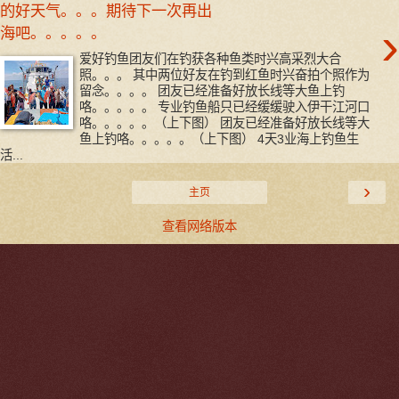
的好天气。。。期待下一次再出
›
海吧。。。。。
爱好钓鱼团友们在钓获各种鱼类时兴高采烈大合
照。。。 其中两位好友在钓到红鱼时兴奋拍个照作为
留念。。。。 团友已经准备好放长线等大鱼上钓
咯。。。。。 专业钓鱼船只已经缓缓驶入伊干江河口
咯。。。。。（上下图） 团友已经准备好放长线等大
鱼上钓咯。。。。。（上下图） 4天3业海上钓鱼生
活...
›
主页
查看网络版本