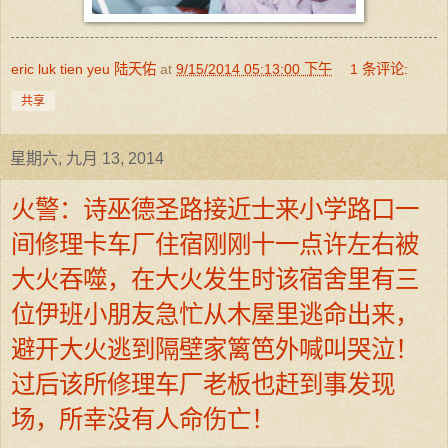
eric luk tien yeu 陆天佑
at
9/15/2014 05:13:00 下午
1 条评论:
共享
星期六, 九月 13, 2014
火警：诗巫德圣路接近士来小学路口一
间修理卡车厂住宿刚刚十一点许左右被
大火吞噬，在大火发生时该宿舍里有三
位伊班小朋友急忙从木屋里逃命出来，
避开大火逃到隔壁家篱笆外喊叫哭泣！
过后该所修理车厂老板也赶到事发现
场，所幸没有人命伤亡！