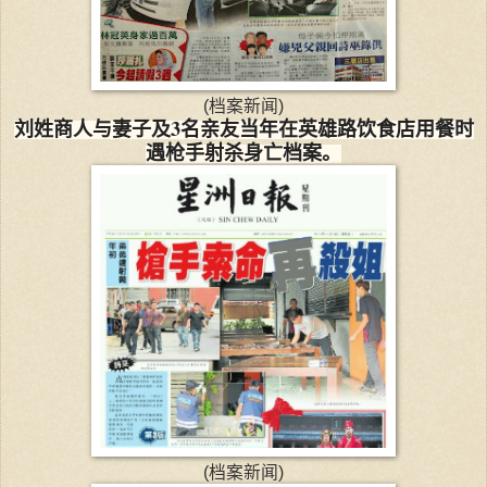
(档案新闻)
刘姓商人与妻子及3名亲友当年在英雄路饮食店用餐时
遇枪手射杀身亡档案。
(档案新闻)