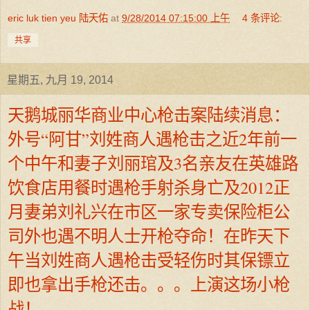
eric luk tien yeu 陆天佑
at
9/28/2014 07:15:00 上午
4 条评论:
共享
星期五, 九月 19, 2014
天鹅城丽华商业中心枪击案陆续消息：
外号“阿甘”刘姓商人遇枪击之近2年前一
个中午和妻子刘丽琯及3名亲友在英雄路
饮食店用餐时遇枪手射杀身亡及2012正
月妻弟刘礼兴在市区一家专卖保险柜公
司外也遇不明人士开枪夺命！在昨天下
午当刘姓商人遇枪击受轻伤时其保镖立
即也拿出手枪还击。。。上演这场小枪
战！