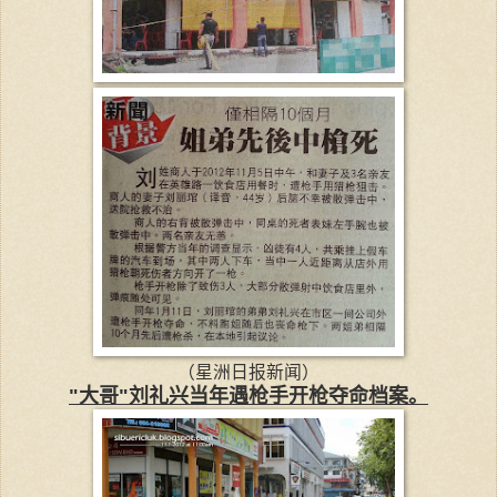
（星洲日报新闻）
"大哥"刘礼兴当年遇枪手开枪夺命档案。