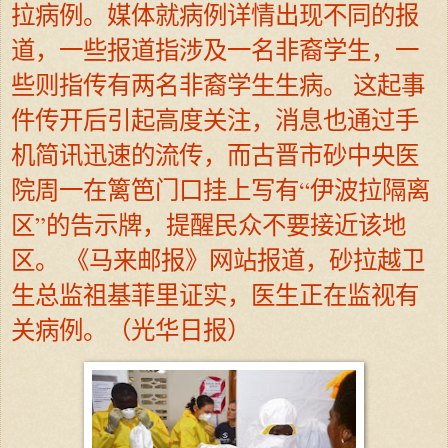
拉病例。媒体就病例详情出现不同的报
道，一些报道指涉及一名非裔学生，一
些则指传有两名非裔学生生病。 这起事
件传开后引起高度关注，消息也通过手
机简讯迅速的流传，而古晋市砂中央医
院周一在篱笆门口挂上写有“伊波拉隔离
区”的告示牌，提醒民众不要接近该地
区。 《马来邮报》网站报道，砂拉越卫
生总监祖基菲里证实，医生正在监视有
关病例。（光华日报）