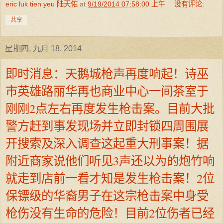
eric luk tien yeu 陆天佑
at
9/19/2014 07:58:00 上午
没有评论:
共享
星期四, 九月 18, 2014
即时消息：天鹅城枪声再度响起！诗巫
市英雄路丽华再也商业中心一间茶室于
刚刚2点左右再度发生枪击案。目前大批
警方赶到事发现场并立即封锁四周围展
开搜索及深入调查这起重大刑事案！据
附近商家说他们听见3声还以为的炮竹响
就走到店前一看才知是发生枪击案！2位
保镖级的华裔男子在这宗枪击案中身受
枪伤没有生命的危险！目前2位伤者已经