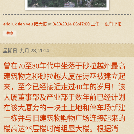
eric luk tien yeu 陆天佑
at
9/30/2014 06:47:00 上午
没有评论:
共享
星期日, 九月 28, 2014
曾在70至80年代中坐落于砂拉越州最高
建筑物之称砂拉越大厦在诗巫被建立起
来，至今已经接近走过40年的岁月！该
大厦董事部及产业部于数年前已经计划
在该大厦旁的一块土上地和停车场新建
一栋并与旧建筑物购物广场连接起来的
楼高达25层楼时尚组屋大楼。根据消