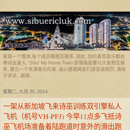
家是一个整体,每个成员都相互联系. 因此, 你的喜怒哀乐都会
牵动全家人. 'Sibu' My Home Town 部落格是要与大家相互联
系, 建立一个充满喜乐的家. 诚心感谢网友们游览该网页. 请给
于评论...谢谢.
星期二, 九月 30, 2014
一架从新加坡飞来诗巫训练双引擎私人
飞机（机号VH-PFJ) 今早11点多飞抵诗
巫飞机场准备着陆跑道时意外的滑出跑