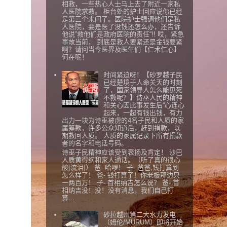
相救，一些热心人士马上去了附近一家私
人医院求救。 柜台处的护士回应说你已经
是第三个来问了。医院护士强调他们是私
人医院，要是医了没钱还怎么办，还告诉
他说”救他们是政府医院的责任“!! 哎，紧急
事故当前， 到底是救人要紧还是金钱要紧
啊？请问当今医界及医生们【仁术仁心】
何在呢！
时间紧迫呀！【砂罗越子民
已经楚境于人命关天的时刻
了，国家领导人怎么能见死
不救呢？】诗巫人民的精神
和关心因此事发生后“心连心
起来，一起有钱出钱，有力
出力一块为诗巫被虏的4名子民和人质的家
属筹款，许多公众知道后，赶到捐款，以
期救回人质。 人质的家属记录下所有捐款
者的名字和电话号码。
诗巫子民精神应该受到表扬及肯定！ 沙巴
人质黄得纲和家人通话。（听了真的很心
酸[流泪]） 爸- 哈啰！ 子- 爸爸,钱打算到
怎么样了！ 爸- 钱打算了！你老板那边只
一两百万！ 子- 首相纳吉怎么说？ 爸- 首
相纳吉没！没！没有消息，我们自己打
算...
砂拉越州第二大水力发电
（姆伦/MURUM）即将开始