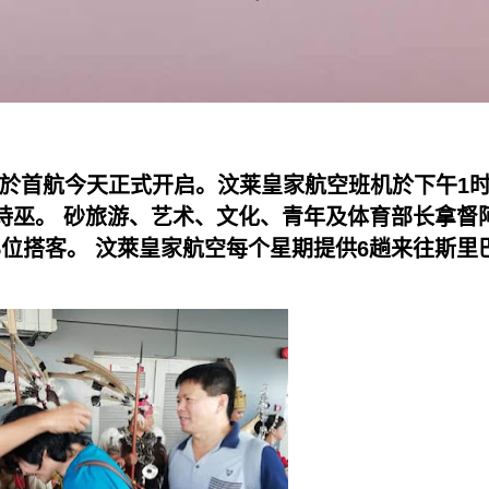
於首航今天正式开启。汶莱皇家航空班机於下午1时
达诗巫。 砂旅游、艺术、文化、青年及体育部长拿督
5位搭客。 汶萊皇家航空每个星期提供6趟来往斯里