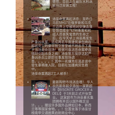
使用，目前正在最后水利涡
轮马达安装工程！
诗巫命案再起消息；至昨日
马航MH17在俄罗斯和乌克
兰边界上空被地对空弹击落
坠毁造成全飞298乘客和机
组人员丧失宝贵的生命之
后，在今天早上诗巫再发生
严重凶杀案，造成两名华裔建筑承包商在
即将完工的豪华独立屋里被不明杀手下毒
手当场毙命现场！根据可靠消息命案牵连
钱财引起杀身之祸！诗巫警方接获这起严
重凶杀后立即赶往事发现场调
查。。。。。！其中一名嫌兇在逃走途中
發生車禍後入院，目前在加護病房急救
中。
诗巫命案再起2工人被杀！
最新购物市场消息噢！ 华人
农历新年前夕添加一家新超
市【BISONTE GROCER &
DELI】于3天前正式开张营
业。 这家超市为诗巫著名集
团拥有并且以国外概念设
计。。。摆设许多国外品牌如日本，新西
兰等等国家食物。。！位置坐落于诗巫甘
榜南甲交通圈黄启耐商业中心