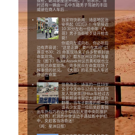
拔枪，朝驾驶座连开8枪。」 他表示，当
时还有一辆由一名中东籍男子驾驶的丰田
威驶在商人车后...
独家特快新闻：诗巫地区治
安亮起《红灯》！今早接近
10:30分左右一位中年《大
哥》男子当街被歹徒开枪击
毙！
你或向左或向右，你必听后
边有声音说： “这是正路，要行在其间” 以
赛亚书30：21 命案现场来了许多警察封锁
命案现场。 （图上）都东区州议员叶海量
及（图下）Bukit Assek州议员黄和联也立
即抵达命案现场。 许多民众在命案现场了
解事情的状况。 《大哥》的名贵私人车还
停泊在命案...
信息改正：诗巫的一位19岁
女子今天中午12点左右趁搭
友人驾驶丰田Hilux车经过古
晋新邦迪卡架空大道时意外
翻覆，当车子翻覆的那一刻
该名少女是一位后坐趁客抛
出车外后巧右边手勾插到大道中央防撞护
（分界）栏洞悉中使该边手遇扯断中护栏
中，女趁客当场昏迷！
（闻：星洲日报）