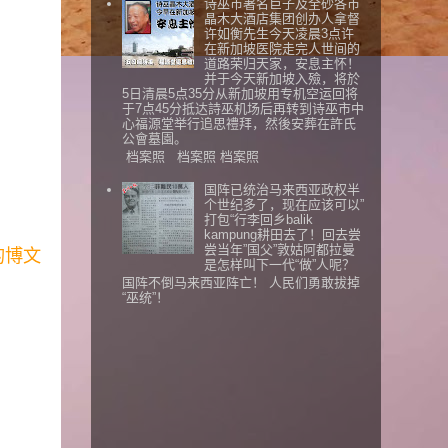
诗巫市著名巨子及全砂各市
晶木大酒店集团创办人拿督
许如衡先生今天凌晨3点许
在新加坡医院走完人世间的
道路荣归天家，安息主怀！
并于今天新加坡入殮，将於
5日清晨5点35分从新加坡用专机空运回将
于7点45分抵达詩巫机场后再转到诗巫市中
心福源堂举行追思禮拜，然後安葬在許氏
公會墓園。
档案照 档案照 档案照
国阵已统治马来西亚政权半
个世纪多了，现在应该可以”
打包“行李回乡balik
kampung耕田去了！回去尝
尝当年”国父”敦姑阿都拉曼
的博文
是怎样叫下一代“做”人呢？
国阵不倒马来西亚阵亡！ 人民们勇敢拔掉
“巫统”！