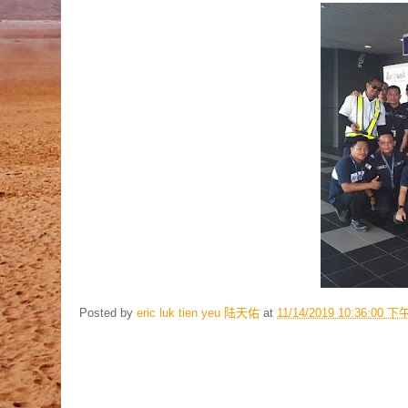
Posted by
eric luk tien yeu 陆天佑
at
11/14/2019 10:36:00 下