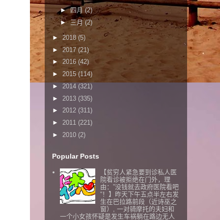
►
四月
(2)
►
三月
(2)
►
2018
(5)
►
2017
(21)
►
2016
(42)
►
2015
(114)
►
2014
(321)
►
2013
(335)
►
2012
(311)
►
2011
(221)
►
2010
(2)
Popular Posts
【贫穷人紧急要到诊私人医
院看诊被拒绝在门外，理
由：”没钱就去政府医院看吧
“！】昨天下午五点半左右发
生在巴拉路前段（近诗巫之
窗）, 一对骑摩托的夫妇和
一个小女孩怀疑是发生车祸躺在路边无人