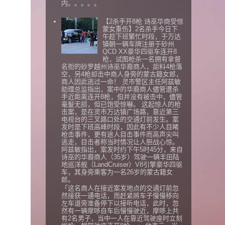
内。。。。。
【2杀手开8枪 诗巫华商受惊
蒙女重伤】2名杀手今日下
午趁下班繁忙时段，于万达
镇朝一辆车牌注册于砂州
QCD XX豪华四驱车连开8
枪，试图枪杀一名拥有拿督
名衔的砂罗越州诗巫华裔商人，詎料4枪落
空，另4枪却击中商人身旁的蒙古籍女郎，
商人因此逃过一命！ 灵市警区主任阿兹敏
助理总监指出，案中的华裔商人儘管遭杀
手近距离连开8枪，但并没有被击中，儘管
毫髮无损，但已饱受惊嚇。 这起惊人的枪
击案，是在灵市万达镇广场路，靠近第三
电视台的三叉路口处的交通灯前发生。案
发时是下班高峰时段，因此有不少人目睹
枪击事件，更有途人目击事件而高声尖叫
逃走，目击者称当时情况让人胆战心惊。
阿兹敏指出，案发时约下午5时45分，来自
诗巫的华裔商人（35岁）驾驶一辆丰田陆
地巡洋舰（LandCruiser）V8引擎豪华四驱
车，其身旁乘客为一名26岁的蒙古籍女
郎。
「这名商人在接近案发地点的交通灯前忽
然接获一通电话，而赶紧將车子慢慢移向
左车道旁准备停下以接听电话，此时，忽
然有一辆摩哆自车后慢慢驶近，摩哆上共
有2名男子，当中一人在靠近驾驶座时立刻