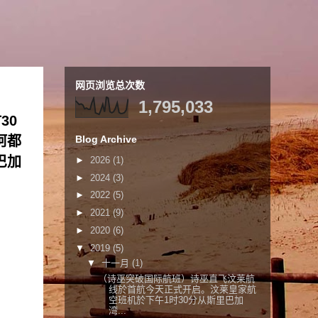
网页浏览总次数
1,795,033
30
阿都
Blog Archive
巴加
►
2026
(1)
►
2024
(3)
►
2022
(5)
►
2021
(9)
►
2020
(6)
▼
2019
(5)
▼
十一月
(1)
（诗巫突破国际航班）诗巫直飞汶莱航
线於首航今天正式开启。汶莱皇家航
空班机於下午1时30分从斯里巴加
湾...