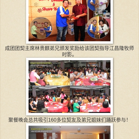
成团团契主席林贵麒弟兄颁发奖励给该团契指导江昌隆牧师
时影。
聚餐晚会总共吸引160多位契友及弟兄姐妹们踊跃参与！