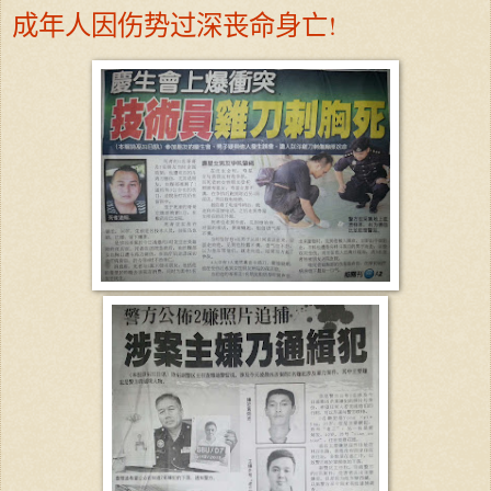
成年人因伤势过深丧命身亡!