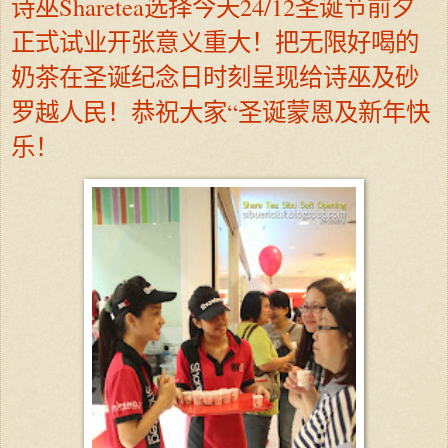
诗巫Sharetea选择今天24/12圣诞节前夕
正式试业开张意义重大！把无限好喝的
奶茶在圣诞纪念日时刻呈现给诗巫及砂
罗越人民！恭祝大家“圣诞蒙恩及新年快
乐！