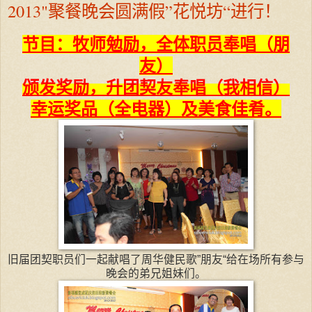
2013"聚餐晚会圆满假”花悦坊“进行！
节目：牧师勉励，全体职员奉唱（朋
友）
颁发奖励，
升团契友
奉唱（我相信）
幸运奖品（全电器）及美食佳肴。
旧届团契职员们一起献唱了周华健民歌”朋友“给在场所有参与
晚会的弟兄姐妹们。