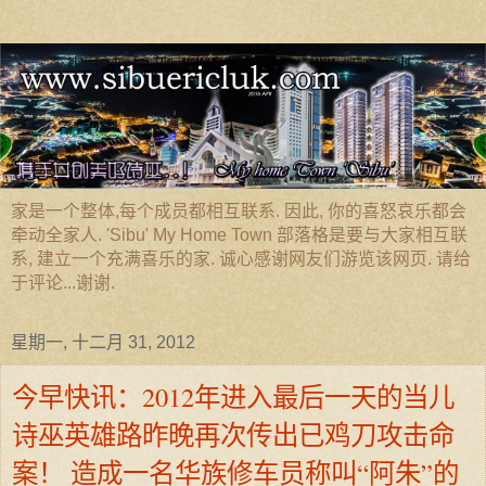
家是一个整体,每个成员都相互联系. 因此, 你的喜怒哀乐都会
牵动全家人. 'Sibu' My Home Town 部落格是要与大家相互联
系, 建立一个充满喜乐的家. 诚心感谢网友们游览该网页. 请给
于评论...谢谢.
星期一, 十二月 31, 2012
今早快讯：2012年进入最后一天的当儿
诗巫英雄路昨晚再次传出已鸡刀攻击命
案！ 造成一名华族修车员称叫“阿朱”的