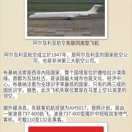
阿尔及利亚航空
失联同类型飞机
阿尔及利亚航空成立於1947年，是阿尔及利亚的国家航空公
司，也是非洲第三大航空公司。
布基纳法索是西非內陆国家，整个国境皆位於撒哈拉沙漠南
缘。首都为瓦加杜古，是该国最大城市也是文化、经济中
心。布基纳法索为全球识字率最低的国家，只有约两三成的
国民识字。据悉，此次飞机失联位置是在马里上空31英里的
领空。
据外媒消息，失联客机航班號为AH5017，按照计划，是由
一架波音737-600执飞。波音737-600型属於中短程双发喷气
客机，可载110至132名乘客。