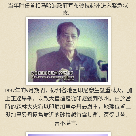
政府宣布砂拉越州进入紧急状
当年时任首相马哈迪
态。
1997年的9月期間，砂州各地因印尼發生嚴重林火，加
上正逢旱季，以致大量煙霾從印尼飄到砂州。由於當
時的森林大火猶以印尼加里曼丹最嚴重，地理位置上
與加里曼丹極為靠近的砂拉越首當其衝，深受其苦，
苦不堪言。