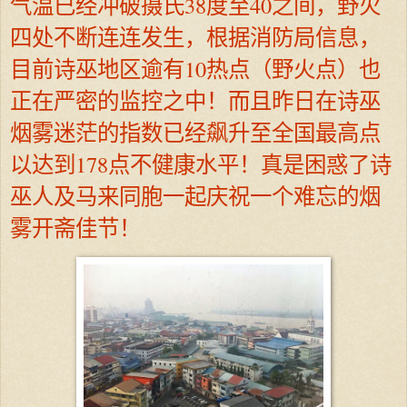
气温已经冲破摄氏38度至40之间，野火
四处不断连连发生，根据消防局信息，
目前诗巫地区逾有10热点（野火点）也
正在严密的监控之中！而且昨日在诗巫
烟雾迷茫的指数已经飙升至全国最高点
以达到178点不健康水平！真是困惑了诗
巫人及马来同胞一起庆祝一个难忘的烟
雾开斋佳节！