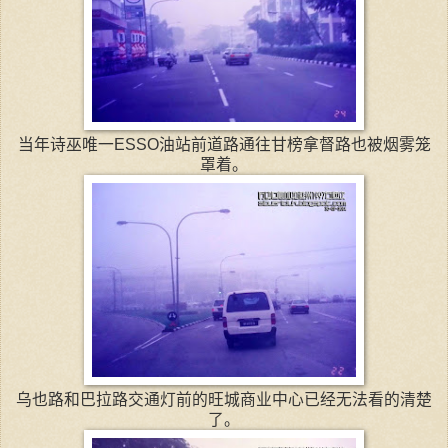
当年诗巫唯一ESSO油站前道路通往甘榜拿督路也被烟雾笼
罩着。
乌也路和巴拉路交通灯前的旺城商业中心已经无法看的清楚
了。