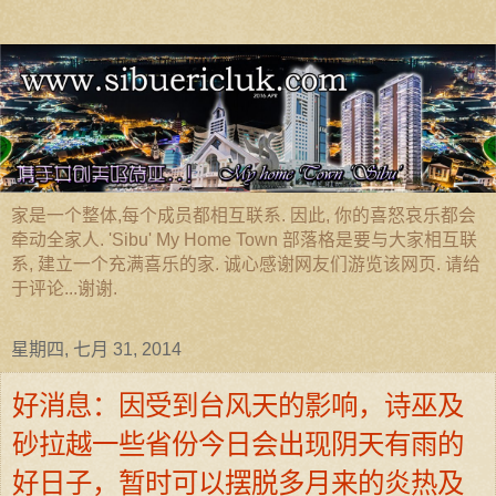
家是一个整体,每个成员都相互联系. 因此, 你的喜怒哀乐都会
牵动全家人. 'Sibu' My Home Town 部落格是要与大家相互联
系, 建立一个充满喜乐的家. 诚心感谢网友们游览该网页. 请给
于评论...谢谢.
星期四, 七月 31, 2014
好消息：因受到台风天的影响，诗巫及
砂拉越一些省份今日会出现阴天有雨的
好日子，暂时可以摆脱多月来的炎热及