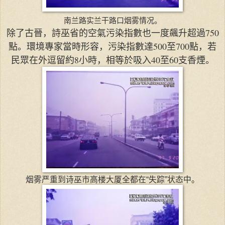
南兰路实兰干路口烟雾情况。
除了古晉，詩巫省的空氣污染指數也一度飆升超過750
點。環境專家當時形容，污染指數達500至700點，若
民眾在外逗留約8小時，相等於吸入40至60支香煙。
烟雾严重到诗巫市高楼大厦全都在“失踪”状态中。