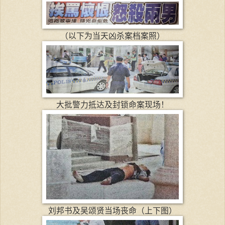
（以下为当天凶杀案档案照）
大批警力抵达及封锁命案现场！
刘邦书及吴颂贤当场丧命（上下图）