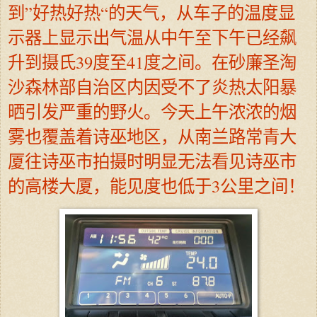
到”好热好热“的天气，从车子的温度显
示器上显示出气温从中午至下午已经飙
升到摄氏39度至41度之间。在砂廉圣淘
沙森林部自治区内因受不了炎热太阳暴
晒引发严重的野火。今天上午浓浓的烟
雾也覆盖着诗巫地区，从南兰路常青大
厦往诗巫市拍摄时明显无法看见诗巫市
的高楼大厦，能见度也低于3公里之间！