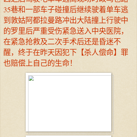
35巷和一部车子碰撞后继续驶着单车逃
到敦姑阿都拉曼路冲出大陆撞上行驶中
的罗里后严重受伤紧急送入中央医院，
在紧急抢救及二次手术后还是昏迷不
醒，终于在昨天因犯下【杀人偿命】罪
也赔偿上自己的生命！