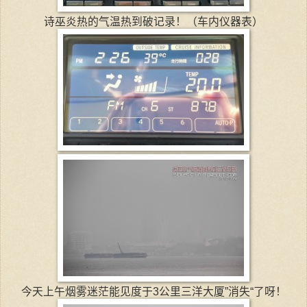
诗巫炎热的气温热到破记录！（车内仪器表）
今天上午烟雾迷茫能见度于3公里三洋大厦”消失“了呀！