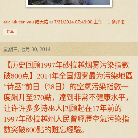
eric luk tien yeu 陆天佑
at
7/31/2014 07:49:00 上午
1 条评论:
共享
星期三, 七月 30, 2014
【历史回顾1997年砂拉越烟雾污染指數
破800点】2014年全国烟雾最为污染地區
“诗巫”前日（28日）的空氣污染指數一
度飆升至270點，達到非常不健康水平，
让许许多多诗巫人回顾起在17年前的
1997年砂拉越州人民曾經歷空氣污染指
數突破800點的難忘經驗。