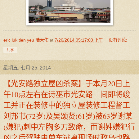
eric luk tien yeu 陆天佑
at
7/26/2014 05:17:00 下午
没有评论:
共享
星期五, 七月 25, 2014
【光安路独立屋凶杀案】于本月20日上
午10点左右在诗巫市光安路一间即将竣
工并正在装修中的独立屋装修工程督工
刘邦书(72岁)及吴颂贤(61岁)被63岁谢某
(嫌犯)刺中左胸多刀致命，而谢姓嫌犯行
凶之后驾驶电单车逃离现场时政乌也路