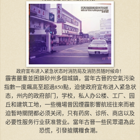
政府宣布进入紧急状态时消防局及消防员随时候命！
霾害嚴重並困鎖砂州多個城鎮，當年古晉的空氣污染
指數一度飆高至超過850點，
迫使政府宣布进入紧急状
态，州内的政府部门，学校，私人办公楼、工厂、园
丘和建筑工地，
一些機場曾因煙霾影響航班往來而被
迫暫時關閉
都必须关闭，只有药房、诊所、商店以及
必要性服务行业获准营业。
當年古晉一些民眾還為此
恐慌，引發搶購糧食潮。