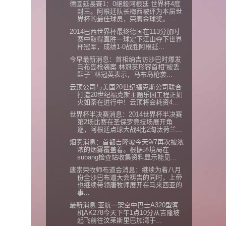
德國延長賽1：0絕殺阿根廷 世界杯4度
封王。阿根廷队长梅西被评为本届世
界杯的最佳球员，荣膺金球奖。 ...
2014巴西世界杯最终德国在113分加时
赛中取得直胜一球定下江山夺下世界
杯冠军，成绩1-0战胜阿根廷...
今早最新消息：首相纳吉访沙巴时爆发
马布岛枪袭案 林冠英形容首相“被丢
鞋子” 林冠英表示，马布岛枪袭...
云顶公司与美国20世纪福克斯公司联合
打造20世纪福克斯主题乐园工程正如
火如荼在进行中！云顶将会耗资4...
世界杯半决赛消息：2014世界杯半决赛
第2场比赛在圣保罗竞技场展开角
逐，阿根廷点球大战4比2淘汰荷兰...
烟雾消息：首都吉隆坡今天9/7再次被浓
浓的烟雾覆盖着。根据环境局在
subang检查站收集资料显示能见...
唐崇荣牧师布道会消息：继续为着八月
份全沙巴布道大会祷告的同时，上帝
也继续带领唐牧师展开在马来西亚的
事...
最新消息:亚航一架空中巴士A320型客
机AK278今天下午1点10分从吉隆坡
起飞前往汶莱斯里巴加湾于...