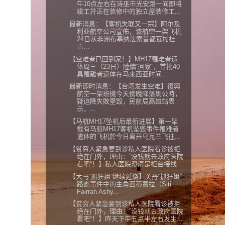
午10点左右在诗巫市光安路一间即将
竣工并正在装修中的独立屋装修工...
最新消息：【客机失联又一宗】阿尔及
利亚航空公司宣佈，该航空一架飞机
24日从非洲布基纳法索首都瓦加杜
古...
【空难者已回到家！】MH17罹难者遗
体周三（23日）陸續“回家”，首批40
具罹難者遗体在马来西亚时间...
最新即时消息：【台湾发生空难】復興
航空一架班機今天傍晚降落馬公時，
疑迫降失敗墜毀，民航局高雄站表
示，...
【马航MH17坠机后最新进展】第一架
载有马航MH17客机坠毁事件罹难者
遗体的飞机於今日离开乌克兰飞往...
【贫穷人紧急要到诊私人医院看诊被拒
绝在门外，理由：”没钱就去政府医院
看吧“！】私人医院澄清是柜台接线...
【大马“抓狂姐”继续延烧】关丹“抓狂姐”
路霸事件中的主角西蒂费拉（Siti
Fairrah Ashy...
【贫穷人紧急要到诊私人医院看诊被拒
绝在门外，理由：”没钱就去政府医院
看吧“！】昨天下午五点半左右发生...