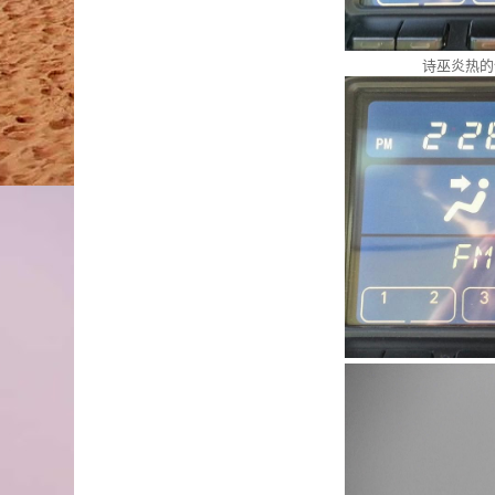
诗巫炎热的