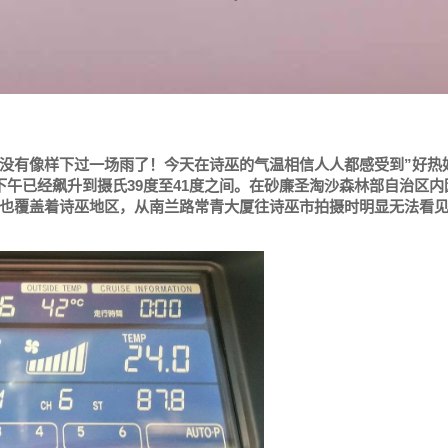
没有像样下过一场雨了！今天在诗巫的气温相信人人都感受到”好热
午已经飙升到摄氏39度至41度之间。在砂廉圣淘沙森林部自治区内
也覆盖着诗巫地区，从南兰路常青大厦往诗巫市拍摄时明显无法看