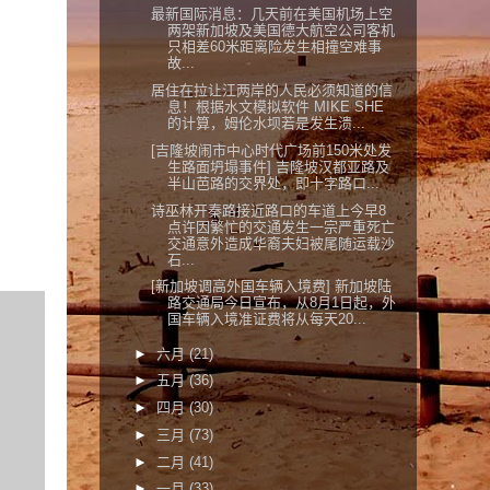
最新国际消息：几天前在美国机场上空
两架新加坡及美国德大航空公司客机
只相差60米距离险发生相撞空难事
故...
居住在拉让江两岸的人民必须知道的信
息！根据水文模拟软件 MIKE SHE
的计算，姆伦水坝若是发生溃...
[吉隆坡闹市中心时代广场前150米处发
生路面坍塌事件] 吉隆坡汉都亚路及
半山芭路的交界处，即十字路口...
诗巫林开秦路接近路口的车道上今早8
点许因繁忙的交通发生一宗严重死亡
交通意外造成华裔夫妇被尾随运载沙
石...
[新加坡调高外国车辆入境费] 新加坡陆
路交通局今日宣布，从8月1日起，外
国车辆入境准证费将从每天20...
►
六月
(21)
►
五月
(36)
►
四月
(30)
►
三月
(73)
►
二月
(41)
►
一月
(33)