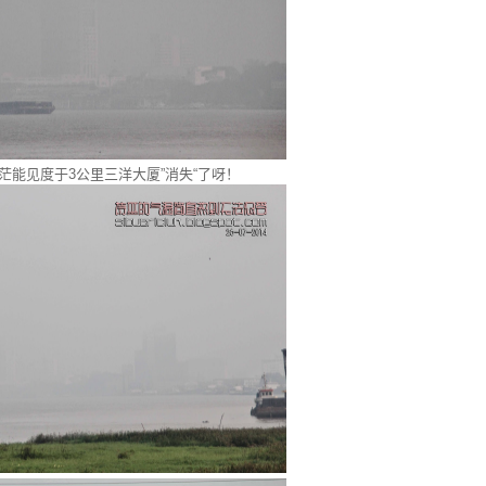
茫能见度于3公里三洋大厦”消失“了呀！