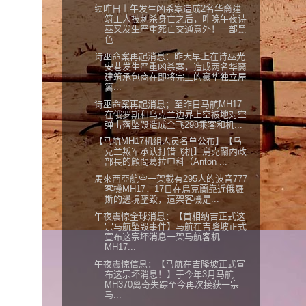
续昨日上午发生凶杀案造成2名华裔建
筑工人被刺杀身亡之后，昨晚午夜诗
巫又发生严重死亡交通意外！一部黑
色...
诗巫命案再起消息：昨天早上在诗巫光
安巷发生严重凶杀案，造成两名华裔
建筑承包商在即将完工的豪华独立屋
篱...
诗巫命案再起消息；至昨日马航MH17
在俄罗斯和乌克兰边界上空被地对空
弹击落坠毁造成全飞298乘客和机...
【马航MH17机组人员名单公布】【乌
克兰叛军承认打错飞机】烏克蘭內政
部長的顧問葛拉申科（Anton ...
馬來西亞航空一架載有295人的波音777
客機MH17，17日在烏克蘭靠近俄羅
斯的邊境墜毀，這架客機是...
午夜震惊全球消息：【首相纳吉正式这
宗马航坠毁事件】马航在吉隆坡正式
宣布这宗坏消息一架马航客机
MH17...
午夜震惊信息：【马航在吉隆坡正式宣
布这宗坏消息！】于今年3月马航
MH370离奇失踪至今再次接获一宗
马...