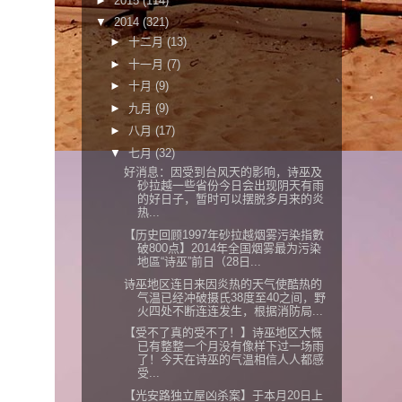
►
2015
(114)
▼
2014
(321)
►
十二月
(13)
►
十一月
(7)
►
十月
(9)
►
九月
(9)
►
八月
(17)
▼
七月
(32)
好消息：因受到台风天的影响，诗巫及
砂拉越一些省份今日会出现阴天有雨
的好日子，暂时可以摆脱多月来的炎
热...
【历史回顾1997年砂拉越烟雾污染指數
破800点】2014年全国烟雾最为污染
地區“诗巫”前日（28日...
诗巫地区连日来因炎热的天气使酷热的
气温已经冲破摄氏38度至40之间，野
火四处不断连连发生，根据消防局...
【受不了真的受不了！】诗巫地区大慨
已有整整一个月没有像样下过一场雨
了！今天在诗巫的气温相信人人都感
受...
【光安路独立屋凶杀案】于本月20日上