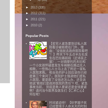
►
2013
(335)
►
2012
(311)
►
2011
(221)
►
2010
(2)
Popular Posts
【贫穷人紧急要到诊私人医
院看诊被拒绝在门外，理
由：”没钱就去政府医院看吧
“！】昨天下午五点半左右发
生在巴拉路前段（近诗巫之
窗）, 一对骑摩托的夫妇和
一个小女孩怀疑是发生车祸躺在路边无人
相救，一些热心人士马上去了附近一家私
人医院求救。 柜台处的护士回应说你已经
是第三个来问了。医院护士强调他们是私
人医院，要是医了没钱还怎么办，还告诉
他说”救他们是政府医院的责任“!! 哎，紧急
事故当前， 到底是救人要紧还是金钱要紧
啊？请问当今医界及医生们【仁术仁心】
何在呢！
时间紧迫呀！【砂罗越子民
已经楚境于人命关天的时刻