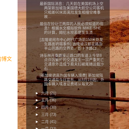
最新国际消息：几天前在美国机场上空
两架新加坡及美国德大航空公司客机
只相差60米距离险发生相撞空难事
故...
居住在拉让江两岸的人民必须知道的信
息！根据水文模拟软件 MIKE SHE
的计算，姆伦水坝若是发生溃...
[吉隆坡闹市中心时代广场前150米处发
生路面坍塌事件] 吉隆坡汉都亚路及
半山芭路的交界处，即十字路口...
诗巫林开秦路接近路口的车道上今早8
的博文
点许因繁忙的交通发生一宗严重死亡
交通意外造成华裔夫妇被尾随运载沙
石...
[新加坡调高外国车辆入境费] 新加坡陆
路交通局今日宣布，从8月1日起，外
国车辆入境准证费将从每天20...
►
六月
(21)
►
五月
(36)
►
四月
(30)
►
三月
(73)
►
二月
(41)
►
一月
(33)