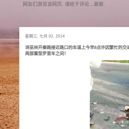
网友们游览该网页. 请给于评论...谢谢.
星期三, 七月 02, 2014
诗巫林开秦路接近路口的车道上今早8点许因繁忙的交
两部重型罗里车之间！