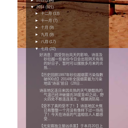
►
2015
(114)
▼
2014
(321)
►
十二月
(13)
►
十一月
(7)
►
十月
(9)
►
九月
(9)
►
八月
(17)
▼
七月
(32)
好消息：因受到台风天的影响，诗巫及
砂拉越一些省份今日会出现阴天有雨
的好日子，暂时可以摆脱多月来的炎
热...
【历史回顾1997年砂拉越烟雾污染指數
破800点】2014年全国烟雾最为污染
地區“诗巫”前日（28日...
诗巫地区连日来因炎热的天气使酷热的
气温已经冲破摄氏38度至40之间，野
火四处不断连连发生，根据消防局...
【受不了真的受不了！】诗巫地区大慨
已有整整一个月没有像样下过一场雨
了！今天在诗巫的气温相信人人都感
受...
【光安路独立屋凶杀案】于本月20日上