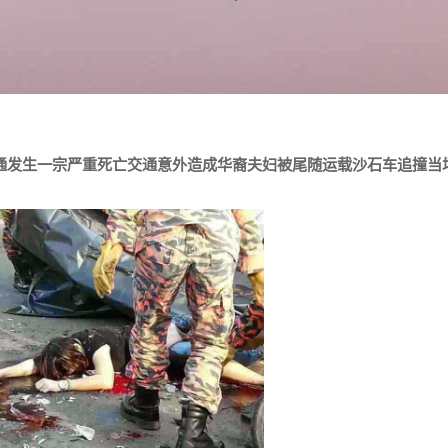
通发生一宗严重死亡交通意外造成华裔夫妇被尾随运载沙石车追撞当