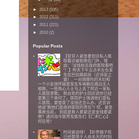
►
2013
(335)
►
2012
(311)
►
2011
(221)
►
2010
(2)
Popular Posts
【贫穷人紧急要到诊私人医
院看诊被拒绝在门外，理
由：”没钱就去政府医院看吧
“！】昨天下午五点半左右发
生在巴拉路前段（近诗巫之
窗）, 一对骑摩托的夫妇和
一个小女孩怀疑是发生车祸躺在路边无人
相救，一些热心人士马上去了附近一家私
人医院求救。 柜台处的护士回应说你已经
是第三个来问了。医院护士强调他们是私
人医院，要是医了没钱还怎么办，还告诉
他说”救他们是政府医院的责任“!! 哎，紧急
事故当前， 到底是救人要紧还是金钱要紧
啊？请问当今医界及医生们【仁术仁心】
何在呢！
时间紧迫呀！【砂罗越子民
已经楚境于人命关天的时刻