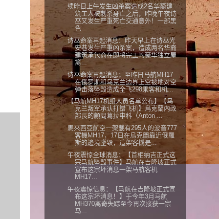
续昨日上午发生凶杀案造成2名华裔建
筑工人被刺杀身亡之后，昨晚午夜诗
巫又发生严重死亡交通意外！一部黑
色...
诗巫命案再起消息：昨天早上在诗巫光
安巷发生严重凶杀案，造成两名华裔
建筑承包商在即将完工的豪华独立屋
篱...
诗巫命案再起消息；至昨日马航MH17
在俄罗斯和乌克兰边界上空被地对空
弹击落坠毁造成全飞298乘客和机...
【马航MH17机组人员名单公布】【乌
克兰叛军承认打错飞机】烏克蘭內政
部長的顧問葛拉申科（Anton ...
馬來西亞航空一架載有295人的波音777
客機MH17，17日在烏克蘭靠近俄羅
斯的邊境墜毀，這架客機是...
午夜震惊全球消息：【首相纳吉正式这
宗马航坠毁事件】马航在吉隆坡正式
宣布这宗坏消息一架马航客机
MH17...
午夜震惊信息：【马航在吉隆坡正式宣
布这宗坏消息！】于今年3月马航
MH370离奇失踪至今再次接获一宗
马...