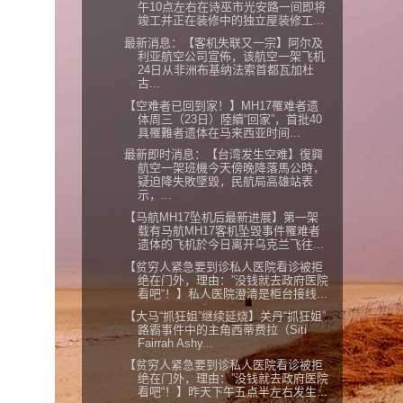
午10点左右在诗巫市光安路一间即将
竣工并正在装修中的独立屋装修工...
最新消息：【客机失联又一宗】阿尔及
利亚航空公司宣佈，该航空一架飞机
24日从非洲布基纳法索首都瓦加杜
古...
【空难者已回到家！】MH17罹难者遗
体周三（23日）陸續“回家”，首批40
具罹難者遗体在马来西亚时间...
最新即时消息：【台湾发生空难】復興
航空一架班機今天傍晚降落馬公時，
疑迫降失敗墜毀，民航局高雄站表
示，...
【马航MH17坠机后最新进展】第一架
载有马航MH17客机坠毁事件罹难者
遗体的飞机於今日离开乌克兰飞往...
【贫穷人紧急要到诊私人医院看诊被拒
绝在门外，理由：”没钱就去政府医院
看吧“！】私人医院澄清是柜台接线...
【大马“抓狂姐”继续延烧】关丹“抓狂姐”
路霸事件中的主角西蒂费拉（Siti
Fairrah Ashy...
【贫穷人紧急要到诊私人医院看诊被拒
绝在门外，理由：”没钱就去政府医院
看吧“！】昨天下午五点半左右发生...