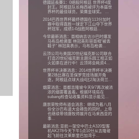
德國延長賽1：0絕殺阿根廷 世界杯4度
封王。阿根廷队长梅西被评为本届世
界杯的最佳球员，荣膺金球奖。 ...
2014巴西世界杯最终德国在113分加时
赛中取得直胜一球定下江山夺下世界
杯冠军，成绩1-0战胜阿根廷...
今早最新消息：首相纳吉访沙巴时爆发
马布岛枪袭案 林冠英形容首相“被丢
鞋子” 林冠英表示，马布岛枪袭...
云顶公司与美国20世纪福克斯公司联合
打造20世纪福克斯主题乐园工程正如
火如荼在进行中！云顶将会耗资4...
世界杯半决赛消息：2014世界杯半决赛
第2场比赛在圣保罗竞技场展开角
逐，阿根廷点球大战4比2淘汰荷兰...
烟雾消息：首都吉隆坡今天9/7再次被浓
浓的烟雾覆盖着。根据环境局在
subang检查站收集资料显示能见...
唐崇荣牧师布道会消息：继续为着八月
份全沙巴布道大会祷告的同时，上帝
也继续带领唐牧师展开在马来西亚的
事...
最新消息:亚航一架空中巴士A320型客
机AK278今天下午1点10分从吉隆坡
起飞前往汶莱斯里巴加湾于...