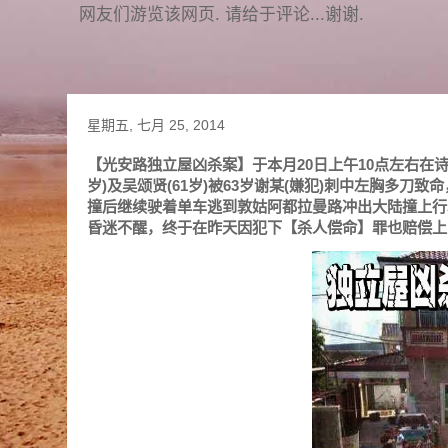
网友们游览该网页. 请给于评论...谢谢.
星期五, 七月 25, 2014
【光安路独立屋凶杀案】于本月20日上午10点左右在
岁)及吴颂贤(61岁)被63岁谢某(嫌犯)刺中左胸多
撞后继续驶着单车逃到敦姑阿都拉曼路冲出大陆撞上行
昏迷不醒，终于在昨天因犯下【杀人偿命】罪也赔偿上