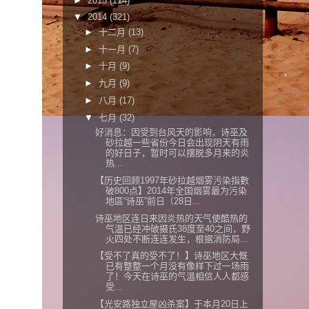
►
2015
(114)
▼
2014
(321)
►
十二月
(13)
►
十一月
(7)
►
十月
(9)
►
九月
(9)
►
八月
(17)
▼
七月
(32)
好消息：因受到台风天的影响，诗巫及
砂拉越一些省份今日会出现阴天有雨
的好日子，暂时可以摆脱多月来的炎
热...
【历史回顾1997年砂拉越烟雾污染指數
破800点】2014年全国烟雾最为污染
地區“诗巫”前日（28日...
诗巫地区连日来因炎热的天气使酷热的
气温已经冲破摄氏38度至40之间，野
火四处不断连连发生，根据消防局...
【受不了真的受不了！】诗巫地区大慨
已有整整一个月没有像样下过一场雨
了！今天在诗巫的气温相信人人都感
受...
【光安路独立屋凶杀案】于本月20日上