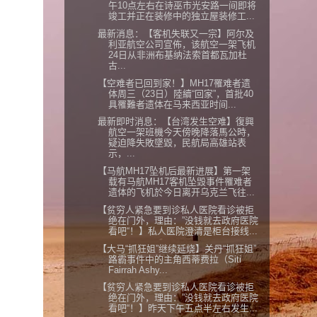
午10点左右在诗巫市光安路一间即将
竣工并正在装修中的独立屋装修工...
最新消息：【客机失联又一宗】阿尔及
利亚航空公司宣佈，该航空一架飞机
24日从非洲布基纳法索首都瓦加杜
古...
【空难者已回到家！】MH17罹难者遗
体周三（23日）陸續“回家”，首批40
具罹難者遗体在马来西亚时间...
最新即时消息：【台湾发生空难】復興
航空一架班機今天傍晚降落馬公時，
疑迫降失敗墜毀，民航局高雄站表
示，...
【马航MH17坠机后最新进展】第一架
载有马航MH17客机坠毁事件罹难者
遗体的飞机於今日离开乌克兰飞往...
【贫穷人紧急要到诊私人医院看诊被拒
绝在门外，理由：”没钱就去政府医院
看吧“！】私人医院澄清是柜台接线...
【大马“抓狂姐”继续延烧】关丹“抓狂姐”
路霸事件中的主角西蒂费拉（Siti
Fairrah Ashy...
【贫穷人紧急要到诊私人医院看诊被拒
绝在门外，理由：”没钱就去政府医院
看吧“！】昨天下午五点半左右发生...