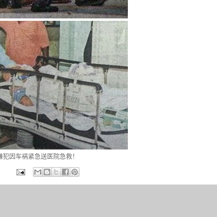
嫌犯因车祸紧急送医院急救！