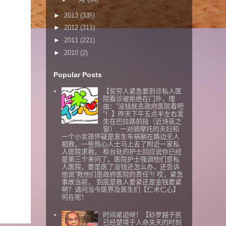
►
2013
(335)
►
2012
(311)
►
2011
(221)
►
2010
(2)
Popular Posts
【贫穷人紧急要到诊私人医
院看诊被拒绝在门外，理
由：”没钱就去政府医院看吧
“！】昨天下午五点半左右发
生在巴拉路前段（近诗巫之
窗）, 一对骑摩托的夫妇和
一个小女孩怀疑是发生车祸躺在路边无人
相救，一些热心人士马上去了附近一家私
人医院求救。 柜台处的护士回应说你已经
是第三个来问了。医院护士强调他们是私
人医院，要是医了没钱还怎么办，还告诉
他说”救他们是政府医院的责任“!! 哎，紧急
事故当前， 到底是救人要紧还是金钱要紧
啊？请问当今医界及医生们【仁术仁心】
何在呢！
时间紧迫呀！【砂罗越子民
已经楚境于人命关天的时刻