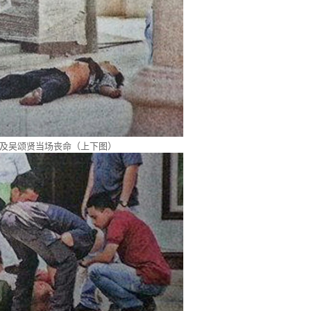
及吴颂贤当场丧命（上下图）