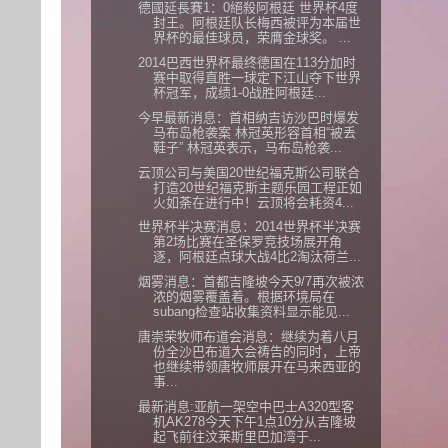
德國延長賽1：0絕殺阿根廷 世界杯4度
封王。阿根廷队长梅西被评为本届世
界杯的最佳球员，荣膺金球奖。 ...
2014巴西世界杯最终德国在113分加时
赛中取得直胜一球定下江山夺下世界
杯冠军，成绩1-0战胜阿根廷...
今早最新消息：首相纳吉访沙巴时爆发
马布岛枪袭案 林冠英形容首相“被丢
鞋子” 林冠英表示，马布岛枪袭...
云顶公司与美国20世纪福克斯公司联合
打造20世纪福克斯主题乐园工程正如
火如荼在进行中！云顶将会耗资4...
世界杯半决赛消息：2014世界杯半决赛
第2场比赛在圣保罗竞技场展开角
逐，阿根廷点球大战4比2淘汰荷兰...
烟雾消息：首都吉隆坡今天9/7再次被浓
浓的烟雾覆盖着。根据环境局在
subang检查站收集资料显示能见...
唐崇荣牧师布道会消息：继续为着八月
份全沙巴布道大会祷告的同时，上帝
也继续带领唐牧师展开在马来西亚的
事...
最新消息:亚航一架空中巴士A320型客
机AK278今天下午1点10分从吉隆坡
起飞前往汶莱斯里巴加湾于...