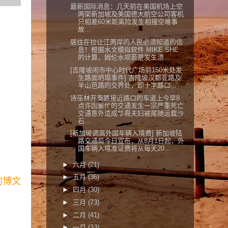
最新国际消息：几天前在美国机场上空
两架新加坡及美国德大航空公司客机
只相差60米距离险发生相撞空难事
故...
居住在拉让江两岸的人民必须知道的信
息！根据水文模拟软件 MIKE SHE
的计算，姆伦水坝若是发生溃...
[吉隆坡闹市中心时代广场前150米处发
生路面坍塌事件] 吉隆坡汉都亚路及
半山芭路的交界处，即十字路口...
诗巫林开秦路接近路口的车道上今早8
点许因繁忙的交通发生一宗严重死亡
交通意外造成华裔夫妇被尾随运载沙
石...
[新加坡调高外国车辆入境费] 新加坡陆
路交通局今日宣布，从8月1日起，外
国车辆入境准证费将从每天20...
►
六月
(21)
►
五月
(36)
的博文
►
四月
(30)
►
三月
(73)
►
二月
(41)
►
一月
(33)