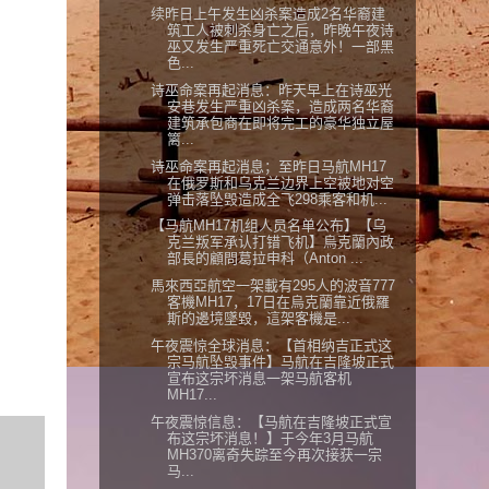
续昨日上午发生凶杀案造成2名华裔建
筑工人被刺杀身亡之后，昨晚午夜诗
巫又发生严重死亡交通意外！一部黑
色...
诗巫命案再起消息：昨天早上在诗巫光
安巷发生严重凶杀案，造成两名华裔
建筑承包商在即将完工的豪华独立屋
篱...
诗巫命案再起消息；至昨日马航MH17
在俄罗斯和乌克兰边界上空被地对空
弹击落坠毁造成全飞298乘客和机...
【马航MH17机组人员名单公布】【乌
克兰叛军承认打错飞机】烏克蘭內政
部長的顧問葛拉申科（Anton ...
馬來西亞航空一架載有295人的波音777
客機MH17，17日在烏克蘭靠近俄羅
斯的邊境墜毀，這架客機是...
午夜震惊全球消息：【首相纳吉正式这
宗马航坠毁事件】马航在吉隆坡正式
宣布这宗坏消息一架马航客机
MH17...
午夜震惊信息：【马航在吉隆坡正式宣
布这宗坏消息！】于今年3月马航
MH370离奇失踪至今再次接获一宗
马...