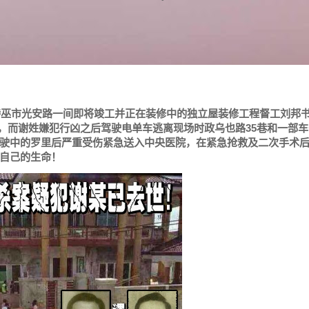
诗巫市光安路一间即将竣工并正在装修中的独立屋装修工程督工刘邦书(
刀致命，而谢姓嫌犯行凶之后驾驶电单车逃离现场时政乌也路35巷和一部
驶中的罗里后严重受伤紧急送入中央医院，在紧急抢救及二次手术
自己的生命！