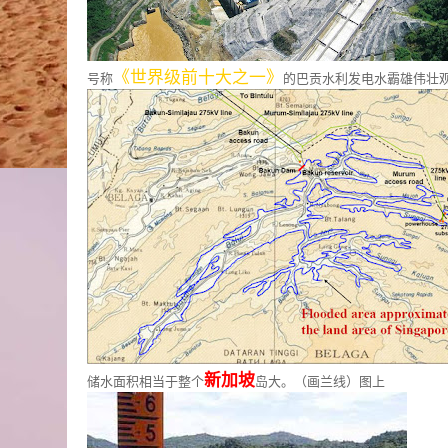
《世界级前十大之一》
号称
的巴贡水利发电水霸雄伟壮
新加坡
储水面积相当于整个
岛大。（画兰线）图上