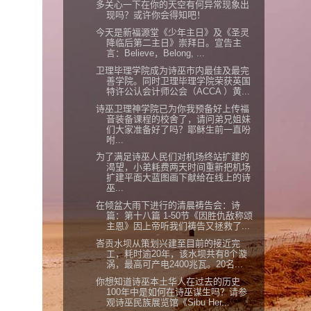
多关心一下在你的天空有何异常现象出
现吗？或许你会得知吧！
今天是新福源堂《少年主日》及《圣灵
降临后第二主日》崇拜日。宣告主
言：Believe，Belong, ...
卫理毕理学院成为诗巫市内最佳及最完
善学院。同时卫理毕理学院荣获英国
特许公认会计师公会（ACCA ）黄...
诗巫卫理神学院已为你我预备好上传福
音装备课程的校舍了，请问弟兄姐妹
们大家准备好了吗？耶稣生前一直吩
咐...
为了满足诗巫人民们对机场终站扩建的
渴望，小弟耗费两天时间重新把机场
扩建平面大蓝图画下献给在线上的诗
巫...
在倾盆大雨下进行的清晨祷告会：诗
篇：第十八篇 1-50节《因胜仇敌称颂
主恩》因上帝听我们祷告又拯救了...
峇贡水坝从策划兴建至目前的接近完
工，耗时逾20年，该水坝共有8个漩
涡，最高可产电2400兆瓦。20名...
你想知道诗巫本土华人在过去的历史
100年中是如何在诗巫谋生吗？请参
观诗巫民族展览馆《Sibu Her...