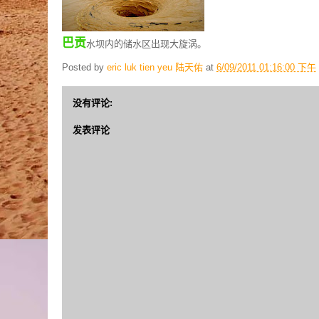
巴贡
水坝内的储水区出现大旋涡。
Posted by
eric luk tien yeu 陆天佑
at
6/09/2011 01:16:00 下午
没有评论:
发表评论