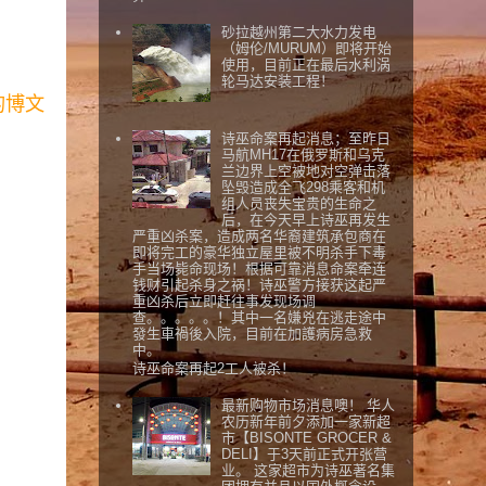
砂拉越州第二大水力发电
（姆伦/MURUM）即将开始
使用，目前正在最后水利涡
轮马达安装工程！
的博文
诗巫命案再起消息；至昨日
马航MH17在俄罗斯和乌克
兰边界上空被地对空弹击落
坠毁造成全飞298乘客和机
组人员丧失宝贵的生命之
后，在今天早上诗巫再发生
严重凶杀案，造成两名华裔建筑承包商在
即将完工的豪华独立屋里被不明杀手下毒
手当场毙命现场！根据可靠消息命案牵连
钱财引起杀身之祸！诗巫警方接获这起严
重凶杀后立即赶往事发现场调
查。。。。。！其中一名嫌兇在逃走途中
發生車禍後入院，目前在加護病房急救
中。
诗巫命案再起2工人被杀！
最新购物市场消息噢！ 华人
农历新年前夕添加一家新超
市【BISONTE GROCER &
DELI】于3天前正式开张营
业。 这家超市为诗巫著名集