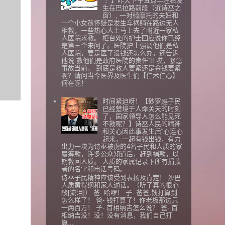
“！】昨天下午五点半左右发
生在巴拉路前段（近诗巫之
窗）, 一对骑摩托的夫妇和
一个小女孩怀疑是发生车祸躺在路边无人
相救，一些热心人士马上去了附近一家私
人医院求救。 柜台处的护士回应说你已经
是第三个来问了。医院护士强调他们是私
人医院，要是医了没钱还怎么办，还告诉
他说”救他们是政府医院的责任“!! 哎，紧急
事故当前， 到底是救人要紧还是金钱要紧
啊？请问当今医界及医生们【仁术仁心】
何在呢！
时间紧迫呀！【砂罗越子民
已经楚境于人命关天的时刻
了，国家领导人怎么能见死
不救呢？】诗巫人民的精神
和关心因此事发生后“心连心
起来，一起有钱出钱，有力
出力一块为诗巫被虏的4名子民和人质的家
属筹款，许多公众知道后，赶到捐款，以
期救回人质。 人质的家属记录下所有捐款
者的名字和电话号码。
诗巫子民精神应该受到表扬及肯定！ 沙巴
人质黄得纲和家人通话。（听了真的很心
酸[流泪]） 爸- 哈啰！ 子- 爸爸,钱打算到
怎么样了！ 爸- 钱打算了！你老板那边只
一两百万！ 子- 首相纳吉怎么说？ 爸- 首
相纳吉没！没！没有消息，我们自己打
算...