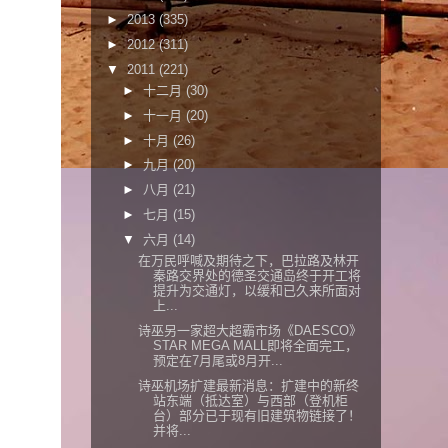
►
2013
(335)
►
2012
(311)
▼
2011
(221)
►
十二月
(30)
►
十一月
(20)
►
十月
(26)
►
九月
(20)
►
八月
(21)
►
七月
(15)
▼
六月
(14)
在万民呼喊及期待之下，巴拉路及林开
秦路交界处的德圣交通岛终于开工将
提升为交通灯，以缓和已久来所面对
上...
诗巫另一家超大超霸市场《DAESCO》
STAR MEGA MALL即将全面完工，
预定在7月尾或8月开...
诗巫机场扩建最新消息：扩建中的新终
站东端（抵达室）与西部（登机柜
台）部分已于现有旧建筑物链接了！
并将...