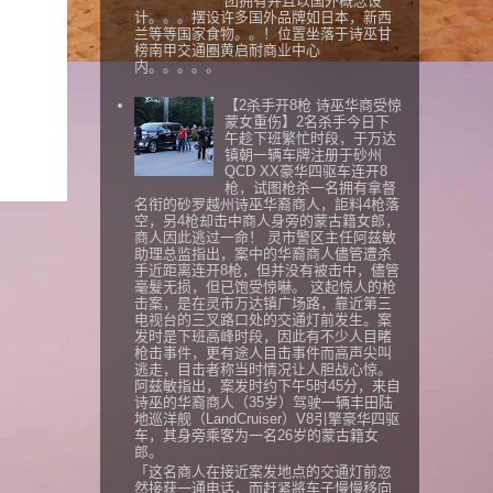
团拥有并且以国外概念设
计。。。摆设许多国外品牌如日本，新西
兰等等国家食物。。！位置坐落于诗巫甘
榜南甲交通圈黄启耐商业中心
内。。。。。
【2杀手开8枪 诗巫华商受惊
蒙女重伤】2名杀手今日下
午趁下班繁忙时段，于万达
镇朝一辆车牌注册于砂州
QCD XX豪华四驱车连开8
枪，试图枪杀一名拥有拿督
名衔的砂罗越州诗巫华裔商人，詎料4枪落
空，另4枪却击中商人身旁的蒙古籍女郎，
商人因此逃过一命！ 灵市警区主任阿兹敏
助理总监指出，案中的华裔商人儘管遭杀
手近距离连开8枪，但并没有被击中，儘管
毫髮无损，但已饱受惊嚇。 这起惊人的枪
击案，是在灵市万达镇广场路，靠近第三
电视台的三叉路口处的交通灯前发生。案
发时是下班高峰时段，因此有不少人目睹
枪击事件，更有途人目击事件而高声尖叫
逃走，目击者称当时情况让人胆战心惊。
阿兹敏指出，案发时约下午5时45分，来自
诗巫的华裔商人（35岁）驾驶一辆丰田陆
地巡洋舰（LandCruiser）V8引擎豪华四驱
车，其身旁乘客为一名26岁的蒙古籍女
郎。
「这名商人在接近案发地点的交通灯前忽
然接获一通电话，而赶紧將车子慢慢移向