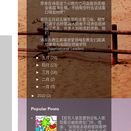
原来在诗巫这个小地方也可品尝到亚细
安各国美食噢。不妨有空时去试试看
口味如何呢！
农历五月初五端午节的主要习俗。相传
起源于古时楚国人因舍不得贤臣屈原
投江死去，许多人划船追赶拯救。他
们...
诗巫东教区新福源堂领袖及教友们圆满
结束参与由国际领袖学院
（International Leaders...
►
五月
(29)
►
四月
(23)
►
三月
(18)
►
二月
(2)
►
一月
(3)
►
2010
(2)
Popular Posts
【贫穷人紧急要到诊私人医
院看诊被拒绝在门外，理
由：”没钱就去政府医院看吧