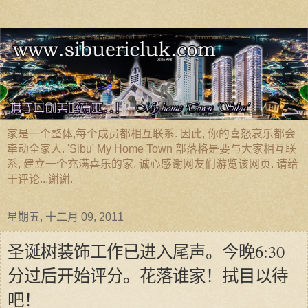
家是一个整体,每个成员都相互联系. 因此, 你的喜怒哀乐都会
牵动全家人. 'Sibu' My Home Town 部落格是要与大家相互联
系, 建立一个充满喜乐的家. 诚心感谢网友们游览该网页. 请给
于评论...谢谢.
星期五, 十二月 09, 2011
圣诞树装饰工作已进入尾声。今晚6:30
分过后开始评分。花落谁家！拭目以待
吧！