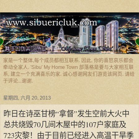
家是一个整体,每个成员都相互联系. 因此, 你的喜怒哀乐都会
牵动全家人. 'Sibu' My Home Town 部落格是要与大家相互联
系, 建立一个充满喜乐的家. 诚心感谢网友们游览该网页. 请给
于评论...谢谢.
星期四, 六月 20, 2013
昨日在诗巫甘榜“拿督”发生空前大火中
总共烧毁70几间木屋中的107户家庭及
723灾黎！由于目前已经进入高温干旱季