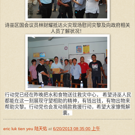
诗巫区国会议员林财耀抵达火灾现场慰问灾黎及向政府相关
人员了解状况！
行动党已经在昨晚把水和食物送往救灾中心， 希望诗巫人民
都能在这一刻展现守望相助的精神，有钱出钱，有物出
物来
帮助灾黎。行动党也会发动捐款救援行动，希望大家慷慨解
囊。
eric luk tien yeu 陆天佑
at
6/20/2013 08:35:00 上午