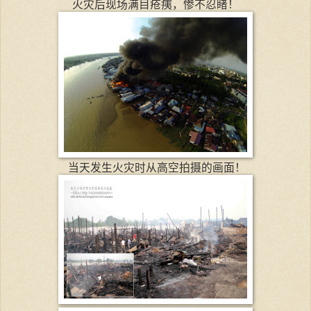
火灾后现场满目疮痍，惨不忍睹！
当天发生火灾时从高空拍摄的画面！