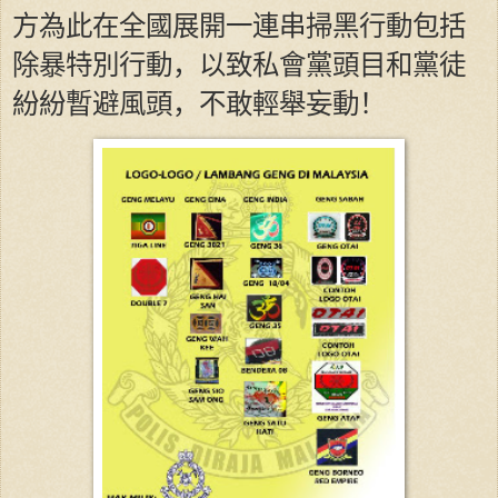
方為此在全國展開一連串掃黑行動包括
除暴特別行動，以致私會黨頭目和黨徒
紛紛暫避風頭，不敢輕舉妄動！