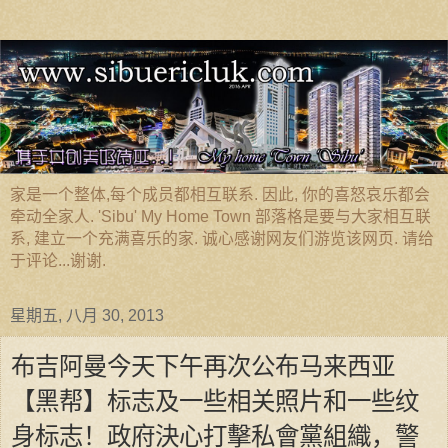
家是一个整体,每个成员都相互联系. 因此, 你的喜怒哀乐都会
牵动全家人. 'Sibu' My Home Town 部落格是要与大家相互联
系, 建立一个充满喜乐的家. 诚心感谢网友们游览该网页. 请给
于评论...谢谢.
星期五, 八月 30, 2013
布吉阿曼今天下午再次公布马来西亚
【黑帮】标志及一些相关照片和一些纹
身标志！政府決心打擊私會黨組織，警