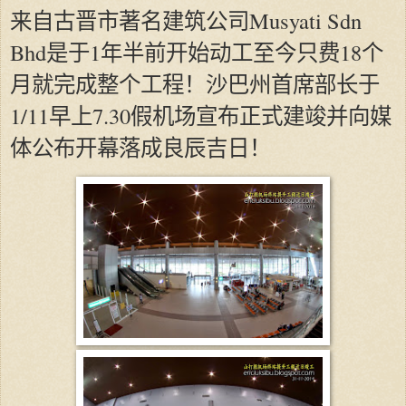
来自古晋市著名建筑公司Musyati Sdn
Bhd是于1年半前开始动工至今只费18个
月就完成整个工程！沙巴州首席部长于
1/11早上7.30假机场宣布正式建竣并向媒
体公布开幕落成良辰吉日！