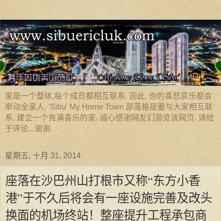
家是一个整体,每个成员都相互联系. 因此, 你的喜怒哀乐都会
牵动全家人. 'Sibu' My Home Town 部落格是要与大家相互联
系, 建立一个充满喜乐的家. 诚心感谢网友们游览该网页. 请给
于评论...谢谢.
星期五, 十月 31, 2014
座落在沙巴州山打根市又称“东方小香
港”于不久后将会有一座设施完善及改头
换面的机场终站！整座提升工程承包商