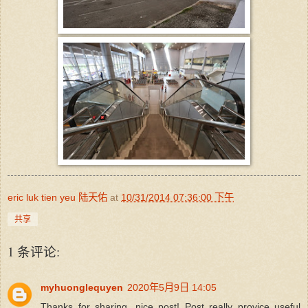
eric luk tien yeu 陆天佑
at
10/31/2014 07:36:00 下午
共享
1 条评论:
myhuonglequyen
2020年5月9日 14:05
Thanks for sharing, nice post! Post really provice useful