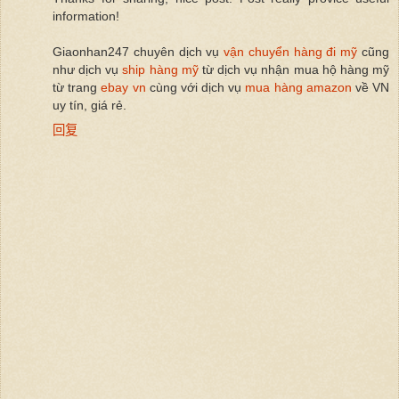
information!
Giaonhan247 chuyên dịch vụ
vận chuyển hàng đi mỹ
cũng
như dịch vụ
ship hàng mỹ
từ dịch vụ nhận mua hộ hàng mỹ
từ trang
ebay vn
cùng với dịch vụ
mua hàng amazon
về VN
uy tín, giá rẻ.
回复