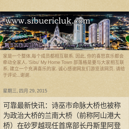
家是一个整体,每个成员都相互联系. 因此, 你的喜怒哀乐都会
牵动全家人. 'Sibu' My Home Town 部落格是要与大家相互联
系, 建立一个充满喜乐的家. 诚心感谢网友们游览该网页. 请给
于评论...谢谢.
星期三, 四月 29, 2015
可靠最新快讯：诗巫市命脉大桥也被称
为政治大桥的兰南大桥（前称阿山港大
桥）在砂罗越现任首席部长丹斯里阿登