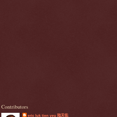
Contributors
eric luk tien yeu 陆天佑