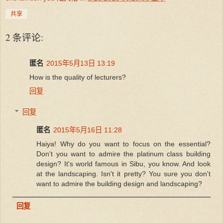
共享
2 条评论:
匿名
2015年5月13日 13:19
How is the quality of lecturers?
回复
回复
匿名
2015年5月16日 11:28
Haiya! Why do you want to focus on the essential?
Don't you want to admire the platinum class building
design? It's world famous in Sibu, you know. And look
at the landscaping. Isn't it pretty? You sure you don't
want to admire the building design and landscaping?
回复