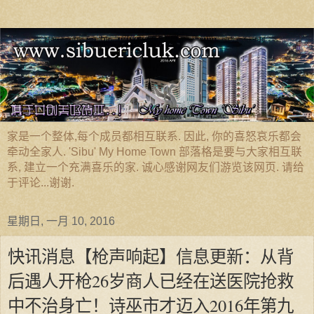
家是一个整体,每个成员都相互联系. 因此, 你的喜怒哀乐都会
牵动全家人. 'Sibu' My Home Town 部落格是要与大家相互联
系, 建立一个充满喜乐的家. 诚心感谢网友们游览该网页. 请给
于评论...谢谢.
星期日, 一月 10, 2016
快讯消息【枪声响起】信息更新：从背
后遇人开枪26岁商人已经在送医院抢救
中不治身亡！诗巫市才迈入2016年第九