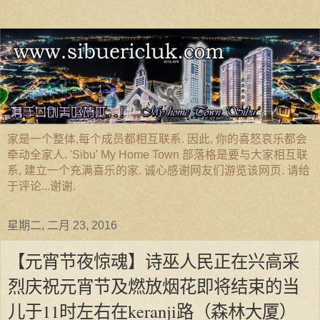
家是一个整体,每个成员都相互联系. 因此, 你的喜怒哀乐都会
牵动全家人. 'Sibu' My Home Town 部落格是要与大家相互联
系, 建立一个充满喜乐的家. 诚心感谢网友们游览该网页. 请给
于评论...谢谢.
星期二, 二月 23, 2016
【元宵节夜惊魂】诗巫人民正在兴高采
烈庆祝元宵节及燃放烟花即将结束的当
儿于11时左右在keranji路（森林大厦）