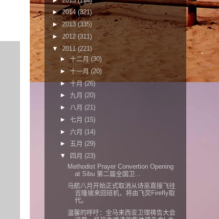
►
2015
(114)
►
2014
(321)
►
2013
(335)
►
2012
(311)
▼
2011
(221)
►
十二月
(30)
►
十一月
(20)
►
十月
(26)
►
九月
(20)
►
八月
(21)
►
七月
(15)
►
六月
(14)
►
五月
(29)
▼
四月
(23)
Methodist Prayer Convertion Opening
at Sibu 第二届全国卫...
马航八月开始正式取消从诗巫直接飞往
吉隆坡来回班机，将由飞荧Firefly取
代。
温馨的呼吁：全马来西亚卫理祷告大会