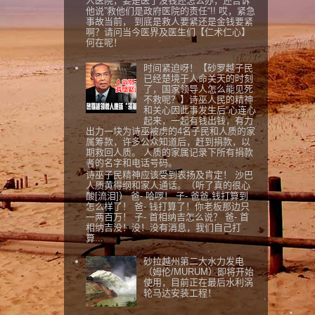
人医院，要是医了没钱还怎么办，还告诉
他说”救他们是政府医院的责任“!! 哎，紧急
事故当前， 到底是救人要紧还是金钱要紧
啊？请问当今医界及医生们【仁术仁心】
何在呢！
时间紧迫呀！【砂罗越子民
已经楚境于人命关天的时刻
了，国家领导人怎么能见死
不救呢？】诗巫人民的精神
和关心因此事发生后“心连心
起来，一起有钱出钱，有力
出力一块为诗巫被虏的4名子民和人质的家
属筹款，许多公众知道后，赶到捐款，以
期救回人质。 人质的家属记录下所有捐款
者的名字和电话号码。
诗巫子民精神应该受到表扬及肯定！ 沙巴
人质黄得纲和家人通话。（听了真的很心
酸[流泪]） 爸- 哈啰！ 子- 爸爸,钱打算到
怎么样了！ 爸- 钱打算了！你老板那边只
一两百万！ 子- 首相纳吉怎么说？ 爸- 首
相纳吉没！没！没有消息，我们自己打
算...
砂拉越州第二大水力发电
（姆伦/MURUM）即将开始
使用，目前正在最后水利涡
轮马达安装工程！