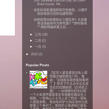
10th Sarawak Election Day 5th (N45-
Bukit Assek, N4...
诗巫机场新通道即将开放使用，以便开
始拆除部分旧终站建筑物！
关税局雪州助理局长三楼坠死!! 头部着
地当场毙命列为猝死案!! **即时新闻
** 继赵明福命案之后，...
►
三月
(18)
►
二月
(2)
►
一月
(3)
►
2010
(2)
Popular Posts
【贫穷人紧急要到诊私人医
院看诊被拒绝在门外，理
由：”没钱就去政府医院看吧
“！】昨天下午五点半左右发
生在巴拉路前段（近诗巫之
窗）, 一对骑摩托的夫妇和
一个小女孩怀疑是发生车祸躺在路边无人
相救，一些热心人士马上去了附近一家私
人医院求救。 柜台处的护士回应说你已经
是第三个来问了。医院护士强调他们是私