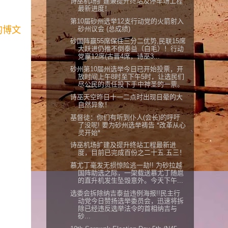
诗巫机场扩建兼提升终站及停车场工程
最新进度！
第10届砂州选举12支行动党的火箭射入
砂州议会 (总成绩)
的博文
砂国阵赢55席保住三分二优势,民联15席
大跃进仍推不倒泰益（白毛）！行动
党赢12席(古晋4席，诗巫3...
砂州第10届州选举今日已开始投票，开
放时间上午8时至下午5时，让选民们
尽公民的责任投下手中神圣的一票。
诗巫天空昨日十一二点时出现日晕的大
自然异象！
基督徒：你们有听到仆人(会长)的呼吁
了没呢! 要为砂州选举祷告 *改革从心
灵开始*
诗巫机场扩建及提升终站工程最新进
度，目前已完成百份之二十五.五三！
慕尤丁毫发无损惊险逃一劫!! 为砂拉越
国阵助选之际，一架载送慕尤丁随扈
的直升机发生坠毁意外。今天下午...
选委会拆除纳吉泰益违例海报!!民主行
动党今日赞扬选举委员会，迅速将拆
除已经违反选举法令的首相纳吉与
砂...