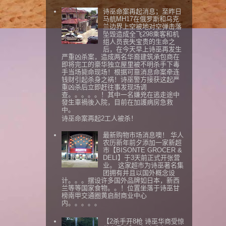
诗巫命案再起消息；至昨日
马航MH17在俄罗斯和乌克
兰边界上空被地对空弹击落
坠毁造成全飞298乘客和机
组人员丧失宝贵的生命之
后，在今天早上诗巫再发生
严重凶杀案，造成两名华裔建筑承包商在
即将完工的豪华独立屋里被不明杀手下毒
手当场毙命现场！根据可靠消息命案牵连
钱财引起杀身之祸！诗巫警方接获这起严
重凶杀后立即赶往事发现场调
查。。。。。！其中一名嫌兇在逃走途中
發生車禍後入院，目前在加護病房急救
中。
诗巫命案再起2工人被杀！
最新购物市场消息噢！ 华人
农历新年前夕添加一家新超
市【BISONTE GROCER &
DELI】于3天前正式开张营
业。 这家超市为诗巫著名集
团拥有并且以国外概念设
计。。。摆设许多国外品牌如日本，新西
兰等等国家食物。。！位置坐落于诗巫甘
榜南甲交通圈黄启耐商业中心
内。。。。。
【2杀手开8枪 诗巫华商受惊