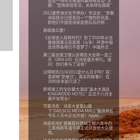
这是一场毕生难逢的集体祷告会! 主
题：“宣扬圣经圣洁，关系转化国家”
2011婆罗洲文化节停办！市议会：“多数
诗巫民众已经发出一个强烈的讯息，
即他们不接受诗巫宏愿队伍的努...
高级独立屋！
《全球进入高铁时代》到了2020年从吉
隆坡搭乘泛亚高铁（火车）环游中国
及世界各地已不是梦了！中国外交...
第二届全国卫理公会祷告大会将一连三
天（29/4-1/5）在诗巫盛大举行。请
问：你们参与了没有？
记得明天21/4/2011是什么日子吗？答：
是耶稣“受难日“。真实的故事//：在
2000多年前只活了...
即将竣工的全砂最大酒店"晶木大酒店
KINGWOOD HOTEL" 正式于六月全
面开张营业！
可靠消息：诗巫大星集团属
下"DAESCO MEGA MALL"最快将在
今年十月中正式开张！Apple...
诗巫机场扩建兼提升终站工程六条中的
三条线新车道今早正式开放给大众使
用。