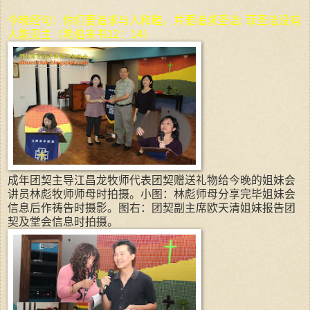
今晚经句：你们要追求与人和睦，并要追求圣洁; 菲圣洁没有
人能见主（希伯来书12：14）
成年团契主导江昌龙牧师代表团契赠送礼物给今晚的姐妹会
讲员林彪牧师师母时拍摄。小图：林彪师母分享完毕姐妹会
信息后作祷告时摄影。图右：团契副主席欧天清姐妹报告团
契及堂会信息时拍摄。