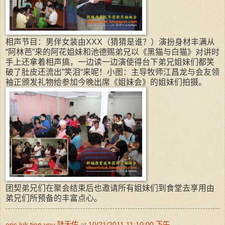
相声节目：男伴女装由XXX（猜猜是谁？）演扮身材丰满从
“阿林芭”来的阿花姐妹和池德赐弟兄以《黑猫与白猫》对讲时
手上还拿着相声搞，一边读一边演使得台下弟兄姐妹们都笑
破了肚皮还流出”笑泪“来呢！小图：主导牧师江昌龙与会友领
袖正颁发礼物给参加今晚出席《姐妹会》的姐妹们拍摄。
团契弟兄们在聚会结束后也邀请所有姐妹们到食堂去享用由
弟兄们所预备的丰富点心。
eric luk tien yeu 陆天佑
at
10/21/2011 11:10:00 下午