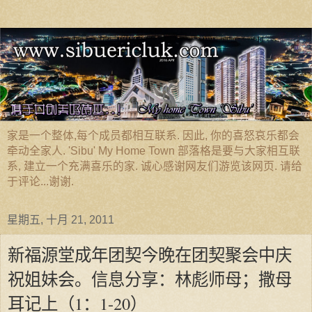
家是一个整体,每个成员都相互联系. 因此, 你的喜怒哀乐都会
牵动全家人. 'Sibu' My Home Town 部落格是要与大家相互联
系, 建立一个充满喜乐的家. 诚心感谢网友们游览该网页. 请给
于评论...谢谢.
星期五, 十月 21, 2011
新福源堂成年团契今晚在团契聚会中庆
祝姐妹会。信息分享：林彪师母；撒母
耳记上（1：1-20）