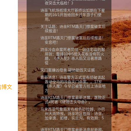
夜突击大临检！》
诗巫飞机场抵境大厅新终站如期在下星
期的16/1开放给回乡过年游子们使
用。
关注话题：诗巫RTM路灭门惨案破案后
续报道！
诗巫RTM路灭门惨案破案后后续报道！
安息吧！
詩巫冷血命案死者同住一個住宅區的鄰
居說：整排10中5間天花板没有防火
牆，《杀人犯》杀人后又沿著原路
從...
灭门案嫌凶母亲 疑协助毁灭证据
最新消息！诗巫警方正式宣布侦破该起
轰动全马的冷血灭门命案。。17岁
《杀人魔》今早已被警方控上诗巫地
的博文
方...
诗巫RTM路灭门惨案最新进展。医院正
式4死者《硬物击头夺命》。
马来西亚气象局发布橙色砂拉越，沙巴
州大雨特报。诗巫地区包括：诗巫，
加拿逸，如楼，实兰沟。有效期：5
...
诗巫RTM路灭门惨案最新消息就新闻。