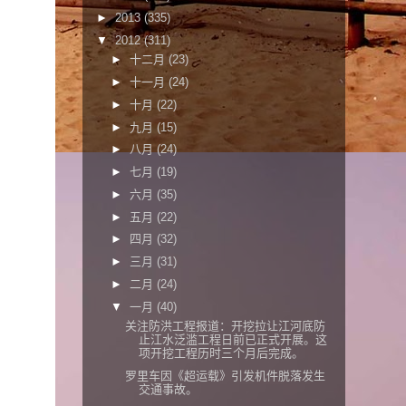
►
2013
(335)
▼
2012
(311)
►
十二月
(23)
►
十一月
(24)
►
十月
(22)
►
九月
(15)
►
八月
(24)
►
七月
(19)
►
六月
(35)
►
五月
(22)
►
四月
(32)
►
三月
(31)
►
二月
(24)
▼
一月
(40)
关注防洪工程报道：开挖拉让江河底防
止江水泛滥工程日前已正式开展。这
项开挖工程历时三个月后完成。
罗里车因《超运载》引发机件脱落发生
交通事故。