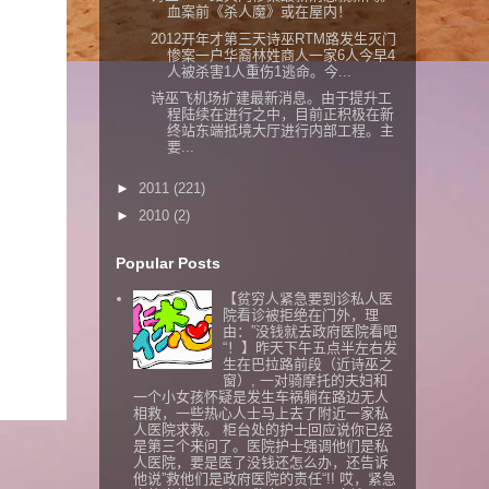
血案前《杀人魔》或在屋内！
2012开年才第三天诗巫RTM路发生灭门
惨案一户华裔林姓商人一家6人今早4
人被杀害1人重伤1逃命。今...
诗巫飞机场扩建最新消息。由于提升工
程陆续在进行之中，目前正积极在新
终站东端抵境大厅进行内部工程。主
要...
►
2011
(221)
►
2010
(2)
Popular Posts
【贫穷人紧急要到诊私人医
院看诊被拒绝在门外，理
由：”没钱就去政府医院看吧
“！】昨天下午五点半左右发
生在巴拉路前段（近诗巫之
窗）, 一对骑摩托的夫妇和
一个小女孩怀疑是发生车祸躺在路边无人
相救，一些热心人士马上去了附近一家私
人医院求救。 柜台处的护士回应说你已经
是第三个来问了。医院护士强调他们是私
人医院，要是医了没钱还怎么办，还告诉
他说”救他们是政府医院的责任“!! 哎，紧急