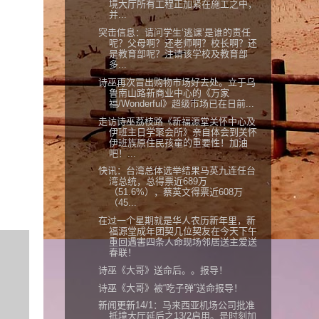
境大厅所有工程正加紧在施工之中，
并...
突击信息：请问学生‘逃课’是谁的责任
呢？父母啊？还老师啊？校长啊？还
是教育部呢？注请该学校及教育部
多...
诗巫再次冒出购物市场好去处。立于乌
鲁南山路新商业中心的《万家
福/Wonderful》超级市场已在日前...
走访诗巫荔枝路《新福源堂关怀中心及
伊班主日学聚会所》亲自体会到关怀
伊班族原住民孩童的重要性！加油
吧！...
快讯：台湾总体选举结果马英九连任台
湾总统，总得票近689万
（51.6%），蔡英文得票近608万
（45...
在过一个星期就是华人农历新年里，新
福源堂成年团契几位契友在今天下午
重回遇害四条人命现场邻居送主爱送
春联！
诗巫《大哥》送命后。。报导！
诗巫《大哥》被“吃子弹”送命报导！
新闻更新14/1：马来西亚机场公司批准
抵境大厅延后之13/2启用。是时刻加