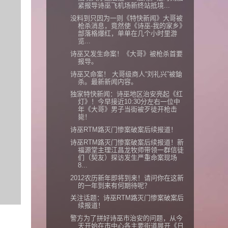
紧报导诗巫飞机场新终站抵境...
没料到只因为一则《特快新闻》大哥被
枪杀消息，竟然使《诗巫-我的家乡》
部落格爆红，单单在几个小时里游
览...
诗巫又发生命案！《大哥》被枪杀首要
报导。
诗巫又命案！ 大哥级商人“刘礼兴”被鎗
杀。最新新闻内容。
独家特快新闻：诗巫地区治安亮起《红
灯》！今早接近10:30分左右一位中
年《大哥》男子当街被歹徒开枪击
毙！
诗巫RTM路灭门惨案破案后续报道！
诗巫RTM路灭门惨案破案后续报道！新
福源堂主理江昌龙牧师带领一群信徒
们（契友）探访发生严重命案现场
8...
2012农历新年即将到来！请问你在这新
的一年到来有何期待呢？
关注话题：诗巫RTM路灭门惨案破案后
续报道！
警方为了拼好诗巫市治安的问题，从今
天开始在市中心各主要街道展开《日