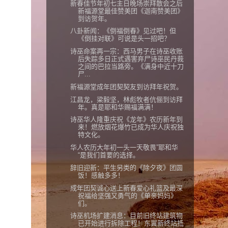
新春佳节年初七主日晚场崇拜散会之后
新福源堂最佳赞美团《迦南赞美团》
到访贺年。
八卦新闻：《倒福倒春》见过吧！但
《倒挂对联》可说是头一招吧？
诗巫命案再一宗：西马男子在诗巫收账
后失踪多日正式遇害弃尸诗巫民丹莪
之间的巴拉当路旁。《满身中近十刀
尸...
新福源堂成年团契契友到访拜年祝贺。
江昌龙，梁毅坚，林彪牧者伉俪到访拜
年。真是耶和华赐福满满！
诗巫华人隆重庆祝《龙年》农历新年到
来！燃放烟花爆竹已成为华人庆祝独
特文化。
华人农历大年初一头一天敬畏”耶和华
“是我们首要的选择。
辞旧迎新：平生另类的《除夕夜》团圆
饭！感触多多！
成年团契诚心送上新春爱心礼篮及最深
祝福给坚强又勇气的《单亲妈妈》
们。
诗巫机场扩建消息：目前旧终站建筑物
已开始进行拆除工程！东翼新终站抵