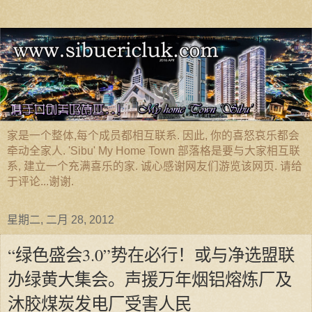
家是一个整体,每个成员都相互联系. 因此, 你的喜怒哀乐都会
牵动全家人. 'Sibu' My Home Town 部落格是要与大家相互联
系, 建立一个充满喜乐的家. 诚心感谢网友们游览该网页. 请给
于评论...谢谢.
星期二, 二月 28, 2012
“绿色盛会3.0”势在必行！或与净选盟联
办绿黄大集会。声援万年烟铝熔炼厂及
沐胶煤炭发电厂受害人民