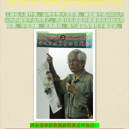
报告控诉砂铝厂毒害居民环境为省电擅关闭部分空气净化
机。
工廠投入運作後，該地生態大受影響。鍊鋁廠方圓200公尺
以內的植物不自然死亡。而居住在該區的長屋居民紛紛出現
咳嗽、呼吸困難、皮肤痕痒、視力减弱等慢性中毒症狀。
詩巫選舉觀察團顧問黃孟祚指出：