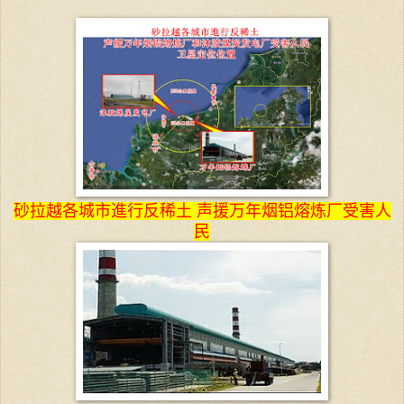
砂拉越各城市進行反稀土 声援万年烟铝熔炼厂受害人
民