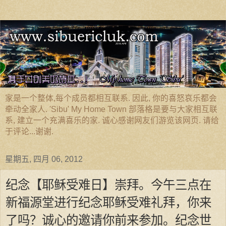
家是一个整体,每个成员都相互联系. 因此, 你的喜怒哀乐都会
牵动全家人. 'Sibu' My Home Town 部落格是要与大家相互联
系, 建立一个充满喜乐的家. 诚心感谢网友们游览该网页. 请给
于评论...谢谢.
星期五, 四月 06, 2012
纪念【耶稣受难日】崇拜。今午三点在
新福源堂进行纪念耶稣受难礼拜，你来
了吗？诚心的邀请你前来参加。纪念世