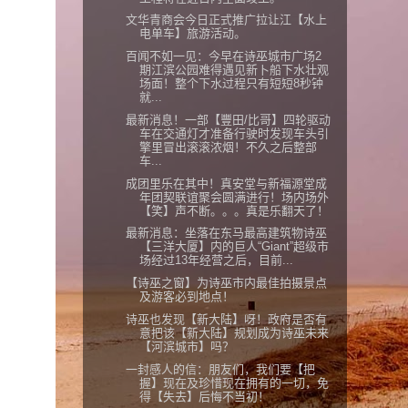
文华青商会今日正式推广拉让江【水上
电单车】旅游活动。
百闻不如一见：今早在诗巫城市广场2
期江滨公园难得遇见新卜船下水壮观
场面！整个下水过程只有短短8秒钟
就...
最新消息！一部【豐田/比哥】四轮驱动
车在交通灯才准备行驶时发现车头引
擎里冒出滚滚浓烟！不久之后整部
车...
成团里乐在其中！真安堂与新福源堂成
年团契联谊聚会圆满进行！场内场外
【笑】声不断。。。真是乐翻天了！
最新消息：坐落在东马最高建筑物诗巫
【三洋大厦】内的巨人“Giant”超级市
场经过13年经营之后，目前...
【诗巫之窗】为诗巫市内最佳拍摄景点
及游客必到地点！
诗巫也发现【新大陆】呀！政府是否有
意把该【新大陆】规划成为诗巫未来
【河滨城市】吗？
一封感人的信：朋友们，我们要【把
握】现在及珍惜现在拥有的一切，免
得【失去】后悔不当初！