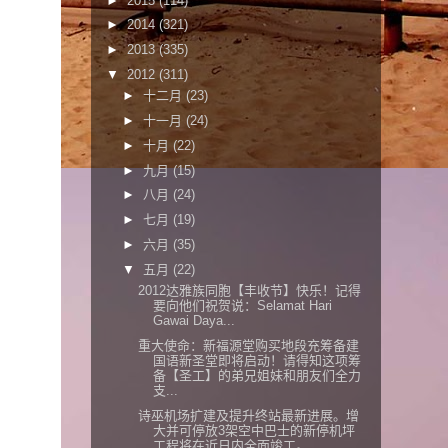
►
2015
(114)
►
2014
(321)
►
2013
(335)
▼
2012
(311)
►
十二月
(23)
►
十一月
(24)
►
十月
(22)
►
九月
(15)
►
八月
(24)
►
七月
(19)
►
六月
(35)
▼
五月
(22)
2012达雅族同胞【丰收节】快乐！记得
要向他们祝贺说：Selamat Hari
Gawai Daya...
重大使命：新福源堂购买地段充筹备建
国语新圣堂即将启动！请得知这项筹
备【圣工】的弟兄姐妹和朋友们全力
支...
诗巫机场扩建及提升终站最新进展。增
大并可停放3架空中巴士的新停机坪
工程将在近日内全面竣工。