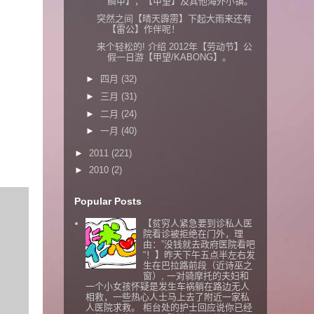
鳞甲】，【甲望】及其他海外小镇。
突然之间【晴天霹雳】下起大雨来还有
【雷公】作伴呢！
来个轻松的! 介绍 2012年【劳动节】公
假一日游【甲望/KABONG】。
►
四月
(32)
►
三月
(31)
►
二月
(24)
►
一月
(40)
►
2011
(221)
►
2010
(2)
Popular Posts
【贫穷人紧急要到诊私人医
院看诊被拒绝在门外，理
由：”没钱就去政府医院看吧
“！】昨天下午五点半左右发
生在巴拉路前段（近诗巫之
窗）, 一对骑摩托的夫妇和
一个小女孩怀疑是发生车祸躺在路边无人
相救，一些热心人士马上去了附近一家私
人医院求救。 柜台处的护士回应说你已经