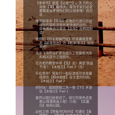
【孝亲节】就是【父母节】。天下的父
母亲【爱】最伟大。身为子女们必定
要敬爱及孝顺你们的父母亲哦！因为
这...
海港局增添【巨吊】设施应付进口日益
增加的箱柜货物并更快速的运作。二
部耗费数百万零吉【巨吊】由韩国制
造！
牧师们【作主耶穌門徒】的意義就是要
先【挺身而出】为【乾淨/圣洁】站出
来吧！
诗巫飞场终站扩建及提升工程最新消息
和相关提升工程照片。
在古老的教堂中寻【宝】去！真是”获益
不浅“！【木桂兰】Part 3（完）
乐在其中！契友们一起玩游戏可说是最
佳彼此【相亲相爱】在主里的时刻。
【木桂兰】Part 2
好好玩！成团团契二天一夜【下】乡游
玩【木桂兰】Part 1
虽然公园已经老旧了，但它的景色还是
那么得漂亮迷人呢！介绍：【实曼
归】休闲公园。
必经之地【罗板/ROBAN】可通往【鱼