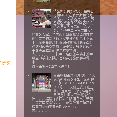
诗巫命案再起消息；至昨日
马航MH17在俄罗斯和乌克
兰边界上空被地对空弹击落
坠毁造成全飞298乘客和机
组人员丧失宝贵的生命之
后，在今天早上诗巫再发生
严重凶杀案，造成两名华裔建筑承包商在
即将完工的豪华独立屋里被不明杀手下毒
手当场毙命现场！根据可靠消息命案牵连
钱财引起杀身之祸！诗巫警方接获这起严
重凶杀后立即赶往事发现场调
查。。。。。！其中一名嫌兇在逃走途中
發生車禍後入院，目前在加護病房急救
中。
的博文
诗巫命案再起2工人被杀！
最新购物市场消息噢！ 华人
农历新年前夕添加一家新超
市【BISONTE GROCER &
DELI】于3天前正式开张营
业。 这家超市为诗巫著名集
团拥有并且以国外概念设
计。。。摆设许多国外品牌如日本，新西
兰等等国家食物。。！位置坐落于诗巫甘
榜南甲交通圈黄启耐商业中心
内。。。。。