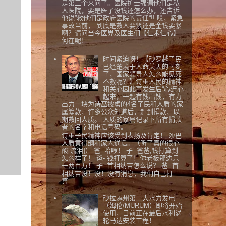
是第三个来问了。医院护士强调他们是私
人医院，要是医了没钱还怎么办，还告诉
他说”救他们是政府医院的责任“!! 哎，紧急
事故当前， 到底是救人要紧还是金钱要紧
啊？请问当今医界及医生们【仁术仁心】
何在呢！
时间紧迫呀！【砂罗越子民
已经楚境于人命关天的时刻
了，国家领导人怎么能见死
不救呢？】诗巫人民的精神
和关心因此事发生后“心连心
起来，一起有钱出钱，有力
出力一块为诗巫被虏的4名子民和人质的家
属筹款，许多公众知道后，赶到捐款，以
期救回人质。 人质的家属记录下所有捐款
者的名字和电话号码。
诗巫子民精神应该受到表扬及肯定！ 沙巴
人质黄得纲和家人通话。（听了真的很心
酸[流泪]） 爸- 哈啰！ 子- 爸爸,钱打算到
怎么样了！ 爸- 钱打算了！你老板那边只
一两百万！ 子- 首相纳吉怎么说？ 爸- 首
相纳吉没！没！没有消息，我们自己打
算...
砂拉越州第二大水力发电
（姆伦/MURUM）即将开始
使用，目前正在最后水利涡
轮马达安装工程！