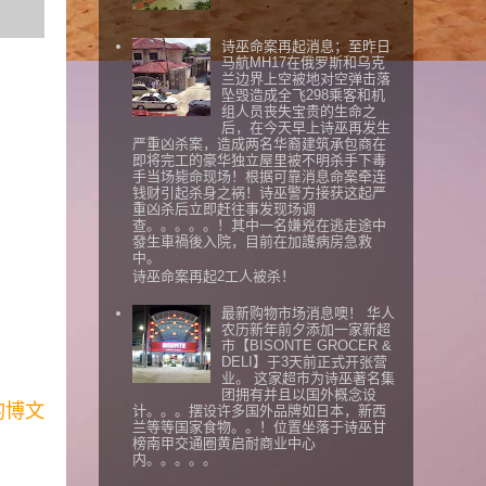
诗巫命案再起消息；至昨日
马航MH17在俄罗斯和乌克
兰边界上空被地对空弹击落
坠毁造成全飞298乘客和机
组人员丧失宝贵的生命之
后，在今天早上诗巫再发生
严重凶杀案，造成两名华裔建筑承包商在
即将完工的豪华独立屋里被不明杀手下毒
手当场毙命现场！根据可靠消息命案牵连
钱财引起杀身之祸！诗巫警方接获这起严
重凶杀后立即赶往事发现场调
查。。。。。！其中一名嫌兇在逃走途中
發生車禍後入院，目前在加護病房急救
中。
诗巫命案再起2工人被杀！
最新购物市场消息噢！ 华人
农历新年前夕添加一家新超
市【BISONTE GROCER &
DELI】于3天前正式开张营
业。 这家超市为诗巫著名集
团拥有并且以国外概念设
的博文
计。。。摆设许多国外品牌如日本，新西
兰等等国家食物。。！位置坐落于诗巫甘
榜南甲交通圈黄启耐商业中心
内。。。。。