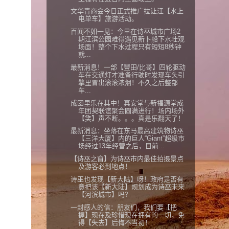
文华青商会今日正式推广拉让江【水上
电单车】旅游活动。
百闻不如一见：今早在诗巫城市广场2
期江滨公园难得遇见新卜船下水壮观
场面！整个下水过程只有短短8秒钟
就...
最新消息！一部【豐田/比哥】四轮驱动
车在交通灯才准备行驶时发现车头引
擎里冒出滚滚浓烟！不久之后整部
车...
成团里乐在其中！真安堂与新福源堂成
年团契联谊聚会圆满进行！场内场外
【笑】声不断。。。真是乐翻天了！
最新消息：坐落在东马最高建筑物诗巫
【三洋大厦】内的巨人“Giant”超级市
场经过13年经营之后，目前...
【诗巫之窗】为诗巫市内最佳拍摄景点
及游客必到地点！
诗巫也发现【新大陆】呀！政府是否有
意把该【新大陆】规划成为诗巫未来
【河滨城市】吗？
一封感人的信：朋友们，我们要【把
握】现在及珍惜现在拥有的一切，免
得【失去】后悔不当初！