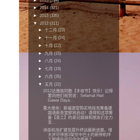
►
2015
(114)
►
2014
(321)
►
2013
(335)
▼
2012
(311)
►
十二月
(23)
►
十一月
(24)
►
十月
(22)
►
九月
(15)
►
八月
(24)
►
七月
(19)
►
六月
(35)
▼
五月
(22)
2012达雅族同胞【丰收节】快乐！记得
要向他们祝贺说：Selamat Hari
Gawai Daya...
重大使命：新福源堂购买地段充筹备建
国语新圣堂即将启动！请得知这项筹
备【圣工】的弟兄姐妹和朋友们全力
支...
诗巫机场扩建及提升终站最新进展。增
大并可停放3架空中巴士的新停机坪
工程将在近日内全面竣工。