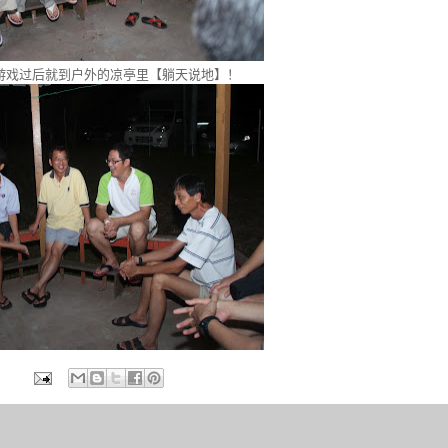
游戏过后就到户外的凉亭里【躺天说地】！