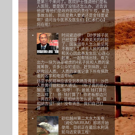
是第三个来问了。医院护士强调他们是私
人医院，要是医了没钱还怎么办，还告诉
他说”救他们是政府医院的责任“!! 哎，紧急
事故当前， 到底是救人要紧还是金钱要紧
啊？请问当今医界及医生们【仁术仁心】
何在呢！
时间紧迫呀！【砂罗越子民
已经楚境于人命关天的时刻
了，国家领导人怎么能见死
不救呢？】诗巫人民的精神
和关心因此事发生后“心连心
起来，一起有钱出钱，有力
出力一块为诗巫被虏的4名子民和人质的家
属筹款，许多公众知道后，赶到捐款，以
期救回人质。 人质的家属记录下所有捐款
者的名字和电话号码。
诗巫子民精神应该受到表扬及肯定！ 沙巴
人质黄得纲和家人通话。（听了真的很心
酸[流泪]） 爸- 哈啰！ 子- 爸爸,钱打算到
怎么样了！ 爸- 钱打算了！你老板那边只
一两百万！ 子- 首相纳吉怎么说？ 爸- 首
相纳吉没！没！没有消息，我们自己打
算...
砂拉越州第二大水力发电
（姆伦/MURUM）即将开始
使用，目前正在最后水利涡
轮马达安装工程！