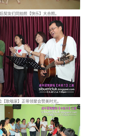
后契友们同拍照【快乐】大合照。
位【歌唱家】正带领聚会赞美时光。