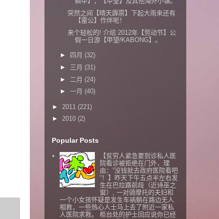
鳞甲】，【甲望】及其他海外小镇。
突然之间【晴天霹雳】下起大雨来还有
【雷公】作伴呢！
来个轻松的! 介绍 2012年【劳动节】公
假一日游【甲望/KABONG】。
►
四月
(32)
►
三月
(31)
►
二月
(24)
►
一月
(40)
►
2011
(221)
►
2010
(2)
Popular Posts
【贫穷人紧急要到诊私人医
院看诊被拒绝在门外，理
由：”没钱就去政府医院看吧
“！】昨天下午五点半左右发
生在巴拉路前段（近诗巫之
窗）, 一对骑摩托的夫妇和
一个小女孩怀疑是发生车祸躺在路边无人
相救，一些热心人士马上去了附近一家私
人医院求救。 柜台处的护士回应说你已经