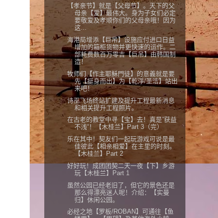
【孝亲节】就是【父母节】。天下的父
母亲【爱】最伟大。身为子女们必定
要敬爱及孝顺你们的父母亲哦！因为
这...
海港局增添【巨吊】设施应付进口日益
增加的箱柜货物并更快速的运作。二
部耗费数百万零吉【巨吊】由韩国制
造！
牧师们【作主耶穌門徒】的意義就是要
先【挺身而出】为【乾淨/圣洁】站出
来吧！
诗巫飞场终站扩建及提升工程最新消息
和相关提升工程照片。
在古老的教堂中寻【宝】去！真是”获益
不浅“！【木桂兰】Part 3（完）
乐在其中！契友们一起玩游戏可说是最
佳彼此【相亲相爱】在主里的时刻。
【木桂兰】Part 2
好好玩！成团团契二天一夜【下】乡游
玩【木桂兰】Part 1
虽然公园已经老旧了，但它的景色还是
那么得漂亮迷人呢！介绍：【实曼
归】休闲公园。
必经之地【罗板/ROBAN】可通往【鱼