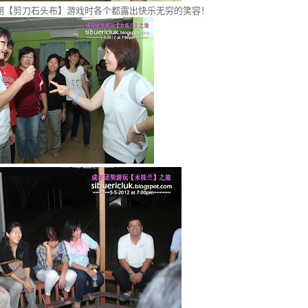
期【剪刀石头布】游戏时各个都露出快乐无穷的笑容！