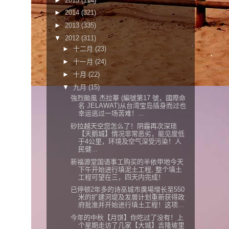
►
2015
(114)
►
2014
(321)
►
2013
(335)
▼
2012
(311)
►
十二月
(23)
►
十一月
(24)
►
十月
(22)
▼
九月
(15)
強烈颱風 杰拉華 (編號第17 號，國際命
名 JELAWAT)从台湾宝岛插身而过也
幸运逃过一场苦难！...
砂拉越天空您怎么了！阴霾再次深琐
【天鹅城】情况非常恶劣，能见度低
于4公里，环境及空气深受污染！人
民健...
新福源堂国语事工购买的半依甲地今天
下午开始进行填泥土工程, 整个填土
工程可望在三，四天内完成！
已停顿2年多的诗巫城市廣場增长至550
米的扩建河堤及发展计划重新获得政
府批准并开始进行填土工程！这项...
今年的中秋【月饼】你吃过了没有！上
个星期走访了几家【大城】吉隆坡里