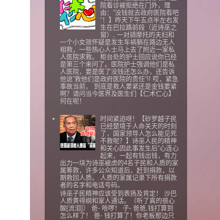
院看诊被拒绝在门外，理
由：”没钱就去政府医院看吧
“！】昨天下午五点半左右发
生在巴拉路前段（近诗巫之
窗）, 一对骑摩托的夫妇和
一个小女孩怀疑是发生车祸躺在路边无人
相救，一些热心人士马上去了附近一家私
人医院求救。 柜台处的护士回应说你已经
是第三个来问了。医院护士强调他们是私
人医院，要是医了没钱还怎么办，还告诉
他说”救他们是政府医院的责任“!! 哎，紧急
事故当前， 到底是救人要紧还是金钱要紧
啊？请问当今医界及医生们【仁术仁心】
何在呢！
时间紧迫呀！【砂罗越子民
已经楚境于人命关天的时刻
了，国家领导人怎么能见死
不救呢？】诗巫人民的精神
和关心因此事发生后“心连心
起来，一起有钱出钱，有力
出力一块为诗巫被虏的4名子民和人质的家
属筹款，许多公众知道后，赶到捐款，以
期救回人质。 人质的家属记录下所有捐款
者的名字和电话号码。
诗巫子民精神应该受到表扬及肯定！ 沙巴
人质黄得纲和家人通话。（听了真的很心
酸[流泪]） 爸- 哈啰！ 子- 爸爸,钱打算到
怎么样了！ 爸- 钱打算了！你老板那边只