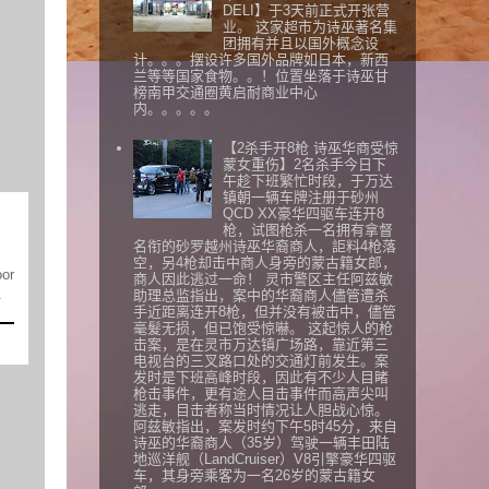
DELI】于3天前正式开张营
业。 这家超市为诗巫著名集
团拥有并且以国外概念设
计。。。摆设许多国外品牌如日本，新西
兰等等国家食物。。！位置坐落于诗巫甘
榜南甲交通圈黄启耐商业中心
内。。。。。
【2杀手开8枪 诗巫华商受惊
蒙女重伤】2名杀手今日下
午趁下班繁忙时段，于万达
镇朝一辆车牌注册于砂州
QCD XX豪华四驱车连开8
枪，试图枪杀一名拥有拿督
名衔的砂罗越州诗巫华裔商人，詎料4枪落
空，另4枪却击中商人身旁的蒙古籍女郎，
oor
商人因此逃过一命！ 灵市警区主任阿兹敏
.
助理总监指出，案中的华裔商人儘管遭杀
手近距离连开8枪，但并没有被击中，儘管
毫髮无损，但已饱受惊嚇。 这起惊人的枪
击案，是在灵市万达镇广场路，靠近第三
电视台的三叉路口处的交通灯前发生。案
发时是下班高峰时段，因此有不少人目睹
枪击事件，更有途人目击事件而高声尖叫
逃走，目击者称当时情况让人胆战心惊。
阿兹敏指出，案发时约下午5时45分，来自
诗巫的华裔商人（35岁）驾驶一辆丰田陆
地巡洋舰（LandCruiser）V8引擎豪华四驱
车，其身旁乘客为一名26岁的蒙古籍女