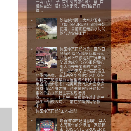
一两百万！ 子- 首相纳吉怎么说？ 爸- 首
相纳吉没！没！没有消息，我们自己打
算...
砂拉越州第二大水力发电
（姆伦/MURUM）即将开始
使用，目前正在最后水利涡
轮马达安装工程！
诗巫命案再起消息；至昨日
马航MH17在俄罗斯和乌克
兰边界上空被地对空弹击落
坠毁造成全飞298乘客和机
组人员丧失宝贵的生命之
后，在今天早上诗巫再发生
严重凶杀案，造成两名华裔建筑承包商在
即将完工的豪华独立屋里被不明杀手下毒
手当场毙命现场！根据可靠消息命案牵连
钱财引起杀身之祸！诗巫警方接获这起严
重凶杀后立即赶往事发现场调
查。。。。。！其中一名嫌兇在逃走途中
發生車禍後入院，目前在加護病房急救
中。
诗巫命案再起2工人被杀！
最新购物市场消息噢！ 华人
农历新年前夕添加一家新超
市【BISONTE GROCER &