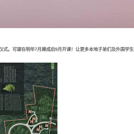
土仪式。可望在明年7月建成后9月开课！让更多本地子弟们及外国学