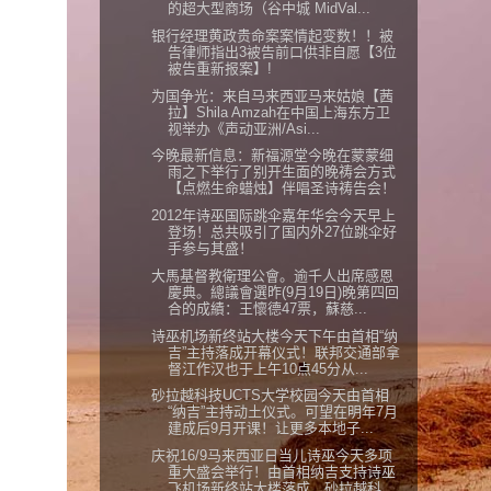
的超大型商场（谷中城 MidVal...
银行经理黄政贵命案案情起变数！！被
告律师指出3被告前口供非自愿【3位
被告重新报案】!
为国争光：来自马来西亚马来姑娘【茜
拉】Shila Amzah在中国上海东方卫
视举办《声动亚洲/Asi...
今晚最新信息：新福源堂今晚在蒙蒙细
雨之下举行了别开生面的晚祷会方式
【点燃生命蜡烛】伴唱圣诗祷告会！
2012年诗巫国际跳伞嘉年华会今天早上
登场！总共吸引了国内外27位跳伞好
手参与其盛！
大馬基督教衛理公會。逾千人出席感恩
慶典。總議會選昨(9月19日)晚第四回
合的成績：王懷德47票，蘇慈...
诗巫机场新终站大楼今天下午由首相“纳
吉”主持落成开幕仪式！联邦交通部拿
督江作汉也于上午10点45分从...
砂拉越科技UCTS大学校园今天由首相
“纳吉”主持动土仪式。可望在明年7月
建成后9月开课！让更多本地子...
庆祝16/9马来西亚日当儿诗巫今天多项
重大盛会举行！由首相纳吉支持诗巫
飞机场新终站大楼落成，砂拉越科...