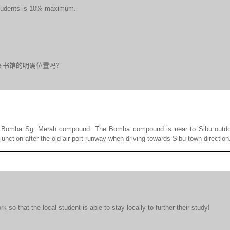
n students is 10% maximum.
图书馆的明确位置吗？
 to Bomba Sg. Merah compound. The Bomba compound is near to Sibu outd
d junction after the old air-port runway when driving towards Sibu town direction
 so that the local student is able to stay locally to further their study!