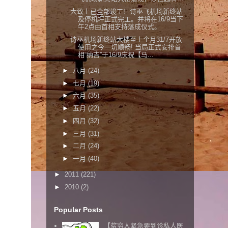
大致上已全部竣工！诗巫飞机场新终站
及停机坪正式完工。并将在16/9当下
午2点由首相支持落成仪式。
诗巫机场新终站大楼至上个月31/7开放
使用之今一切顺畅! 当局正式安排首
相“纳吉”于16/9庆祝【马...
►
八月
(24)
►
七月
(19)
►
六月
(35)
►
五月
(22)
►
四月
(32)
►
三月
(31)
►
二月
(24)
►
一月
(40)
►
2011
(221)
►
2010
(2)
Popular Posts
【贫穷人紧急要到诊私人医