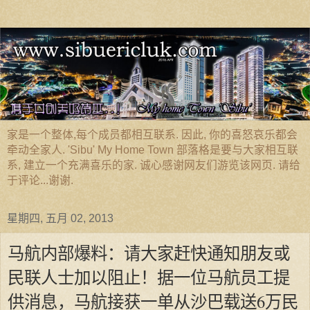
家是一个整体,每个成员都相互联系. 因此, 你的喜怒哀乐都会
牵动全家人. 'Sibu' My Home Town 部落格是要与大家相互联
系, 建立一个充满喜乐的家. 诚心感谢网友们游览该网页. 请给
于评论...谢谢.
星期四, 五月 02, 2013
马航内部爆料：请大家赶快通知朋友或
民联人士加以阻止！据一位马航员工提
供消息，马航接获一单从沙巴载送6万民