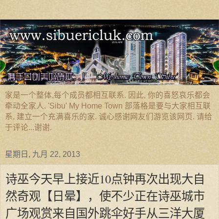
家是一个整体,每个成员都相互联系. 因此, 你的喜怒哀乐都会
牵动全家人. 'Sibu' My Home Town 部落格是要与大家相互联
系, 建立一个充满喜乐的家. 诚心感谢网友们游览该网页. 请给
于评论...谢谢.
星期日, 九月 22, 2013
诗巫今天早上接近10点钟再次出现大自
然奇观【日晕】，使不少正在诗巫城市
广场观赏来自国外跳伞好手从三洋大厦