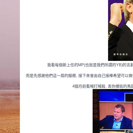
我看每個新上任的MP(也就是我們所謂的YB)的言
而是先感謝他們這一屆的服務, 接下來會由自己接棒希望可以做得
4個月前看喊打喊殺, 丟你撲街的馬國競