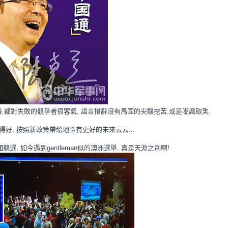
辭,都對失敗
的競爭者很客氣, 語言措辭沒有馬國的尖酸挖苦,或是嘲諷取笑.
好, 按照新政策帶給地區有更好的未來云云...
選, 如今遇到gentleman似的澳洲選舉, 真是天淵之別啊!