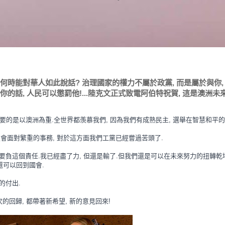
馬國領袖何時能對華人如此說話? 治理國家的權力不屬於政黨, 而是屬於與你,
你的話, 人民可以懲罰他!...陸克文正式致電阿伯特祝賀, 這是澳洲未
重要的是以澳洲為重.全世界都羡慕我們, 因為我們有成熟民主, 選舉在智慧和平的
肯定會面對繁重的事務, 對於這方面我們工黨已經嘗過苦頭了.
要
負這個責任.我已經盡了力, 但還是輸了.但我們還是可以在未來努力的扭轉乾坤
 還可以回到國會.
的付出.
次的回歸, 都帶著新希望, 新的意見回來!