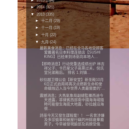
►
2015
(114)
►
2014
(321)
▼
2013
(335)
►
十二月
(29)
►
十一月
(19)
►
十月
(22)
▼
九月
(24)
最新美食消息：已经在全马各地受顾客
爱戴著名日本料理连锁店【SUSHI
KING】已经来到诗巫向本地人...
【即時消息】行动党重选成绩出炉 林吉
祥父子、卡巴星父子高票过关，倪氏
堂兄弟殿后。 排名 1.刘镇...
砂拉越卫理公会【新安堂】新圣殿10月
6日正式启用将再次点燃新生命和使
命蜡烛迈入当今世界人类最需要的“...
震撼消息；大馬氣象局副總監羅西迪今
天透露，菲律賓西部南中國海海域隨
時可能發生海底大地震，砂拉越沿海
很...
詩巫今天又發生謀殺案！！ 一名曾涉嫌
及多宗偷車和破屋行竊的卅餘歲華裔
男子，今早被發現臉部及肩膀受傷...