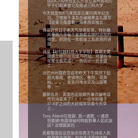
院(UCTS)今日正式开放让各州各地的
学子们前来登记及报读三科大学...
今天就是916马来西亚日兼50周年纪念
日。卫理报干事及总编辑黄孟礼撰写:
【從東马角度看，马来西亚独立...
诗巫近些日子来天气非常反常，特别暴
风暴雨几乎每个星期都会随时出现的
夜里。刚刚在一年前竣工及启用的诗
巫...
诗巫【砂拉越科技大学学院】首期主要
建筑工程已经完成75巴仙，可望在今
年尾全面完成！一般估计一旦全盘
工...
沙巴州州首府亚庇市昨天下午突然下起
超大豪雨，使该地区，鲁阳，哥弄
柏。。。。发生闪电水灾及山崩等
等，一...
最新信息：英国也出现邮件兼诈骗电话
传到诗巫来了！！！一位年龄接于
37-8岁之间的大好成年华裔今天早
上...
Tony Abbott在致辭, 我一邊聽, 一邊感
到震撼!馬國領袖何時能對華人如此說
話? 治理國家的...
民都鲁国会议员张庆信再次为诗巫人民
挺身而出说到；社会无法容纳这种