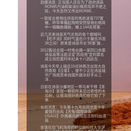
劲爆消息: 正当国人还在为了政府调高
RON95汽油和柴油价格而骂声不绝之
际，今天忽然又传出RON95...
一架從古晉飛往詩巫的馬航波音737客
機，昨早準備起飛時突然發現右側其
中一個輪胎爆胎，機上144名搭客...
近几天来诗巫天气炎热的各个都喊叫
【吃不消】同时气温也介于摄氏35至
38之间！原来是诗巫市长“阿泰”属...
2012轰动全国一时电台路一家四口命案
诗巫高等法庭法官“苏班亮”宣判罪名
成立但犯案时年纪未十八因此在...
诗巫今天早上接近10点钟再次出现大自
然奇观【日晕】，使不少正在诗巫城
市广场观赏来自国外跳伞好手从三
洋...
日前在诗巫沙廉地区一带马来干榜【圣
淘沙】发现一颗前所未见过奇怪的木
瓜树，让我深感好奇连忙给它拍了下
来...
台风消息：今年第十九号台风也是今年
最强烈台风【天兔/國際命名
USAGI】外围暴风圈现在正刮扫台湾
高...
坐落在旧飞机场旁的砂拉越科技大学学