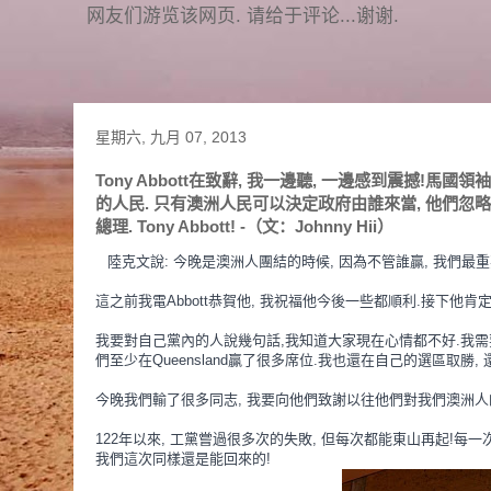
网友们游览该网页. 请给于评论...谢谢.
星期六, 九月 07, 2013
Tony Abbott在致辭, 我一邊聽, 一邊感到震撼!
的人民. 只有澳洲人民可以決定政府由誰來當, 他們忽略
總理. Tony Abbott! -（文：Johnny Hii）
陸克文說: 今晚是澳洲人團結的時候, 因為不管誰贏, 我們最
這之前我電Abbott恭賀他, 我祝福他今後一些都順利.接下他
我要對自己黨內的人說幾句話,我知道大家現在心情都不好.我需
們至少在Queensland贏了很多席位.我也還在自己的選
區取勝,
今晚我們輸了很多同志, 我要向他們致謝以往他們對我們澳洲人
122年以來, 工黨嘗過很多次的失敗, 但每次都能東山再起!每一
我們這次同樣還是能回來的!