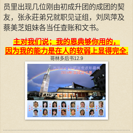
员里出现几位刚由初成升团的成团的契
友，张永莊弟兄就职见证组，刘凤萍及
蔡美芝姐妹各当任查账和文书。
主对我们说；
我的恩典够你用的，
因为我的能力是在人的软弱上显得完全.
哥林多后书12.9