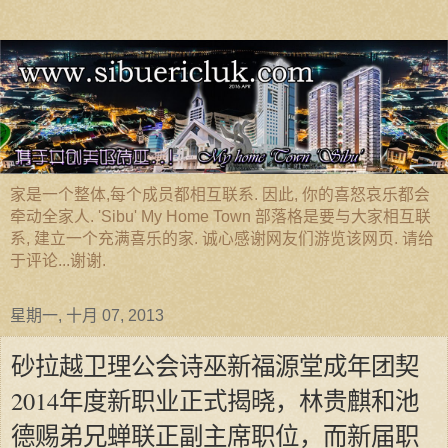
家是一个整体,每个成员都相互联系. 因此, 你的喜怒哀乐都会
牵动全家人. 'Sibu' My Home Town 部落格是要与大家相互联
系, 建立一个充满喜乐的家. 诚心感谢网友们游览该网页. 请给
于评论...谢谢.
星期一, 十月 07, 2013
砂拉越卫理公会诗巫新福源堂成年团契
2014年度新职业正式揭晓，林贵麒和池
德赐弟兄蝉联正副主席职位，而新届职