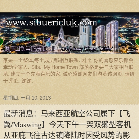
家是一个整体,每个成员都相互联系. 因此, 你的喜怒哀乐都会
牵动全家人. 'Sibu' My Home Town 部落格是要与大家相互联
系, 建立一个充满喜乐的家. 诚心感谢网友们游览该网页. 请给
于评论...谢谢.
星期四, 十月 10, 2013
最新消息：马来西亚航空公司属下【飞
翼/Maswing】今天下午一架双獭型客机
从亚庇飞往古达镇降陆时因受风势的影