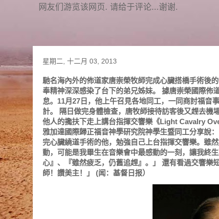
网友们游览该网页. 请给于评论...谢谢.
星期二, 十二月 03, 2013
馳名海內外的佈道家唐崇榮牧師完成心臟搭橋手術後的
奉精神深深感染了台下的弟兄姊妹。 據唐崇榮國際佈
怠。11月27日，他上午召見各地同工，一同商討福
計。 隔日做完身體檢查，唐牧師接待訪客後又趕去機場
他人的攙扶下走上講台指揮交響樂《Light Cavalry
雅加達國際歸正福音神學研究院神學生暨同工分享說：
完心臟繞道手術的他，勉強自己上台指揮交響樂。雖然
動，可能是我畢生在音樂會中最感動的一刻，讓我終生
心』、『雖然疲乏，仍舊追趕』。」 還有看過交響樂
師！讚美主！」 (闻：基督日报）