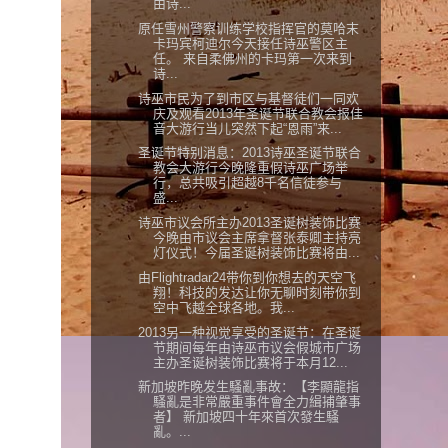
由诗...
原任雪州警察训练学校指挥官的莫哈末
卡玛宾柯迪尔今天接任诗巫警区主
任。 来自柔佛州的卡玛第一次来到
诗...
诗巫市民为了到市区与基督徒们一同欢
庆及观看2013年圣诞节联合教会报佳
音大游行当儿突然下起“恩雨”来...
圣诞节特别消息：2013诗巫圣诞节联合
教会大游行今晚隆重假诗巫广场举
行，总共吸引超越8千名信徒参与
盛...
诗巫市议会所主办2013圣诞树装饰比赛
今晚由市议会主席拿督张泰卿主持亮
灯仪式！今届圣诞树装饰比赛将由...
由Flightradar24带你到你想去的天空飞
翔！科技的发达让你无聊时刻带你到
空中飞越全球各地。我...
2013另一种视觉享受的圣诞节：在圣诞
节期间每年由诗巫市议会假城市广场
主办圣诞树装饰比赛将于本月12...
新加坡昨晚发生騷亂事故：【李顯龍指
騷亂是非常嚴重事件會全力緝捕肇事
者】 新加坡四十年來首次發生騷
亂。...