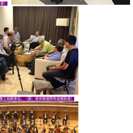
臉書）
事工相關事宜。（圖：唐崇榮國際佈道團臉書）