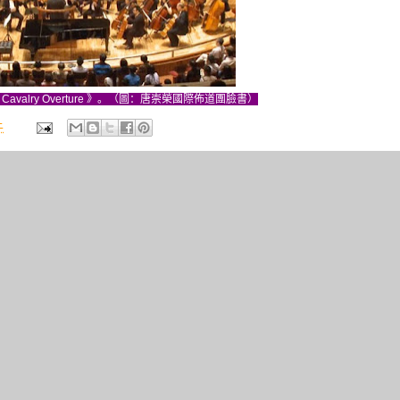
Cavalry Overture 》。（圖：唐崇榮國際佈道團臉書）
午