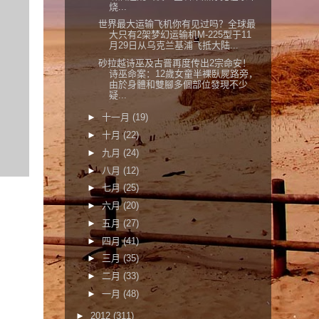
烧...
世界最大运输飞机你有见过吗？全球最
大只有2架梦幻运输机M-225型于11
月29日从乌克兰基浦飞抵大陆...
砂拉越诗巫及古晋再度传出2宗命安！
诗巫命案：12歲女童半裸臥屍路旁，
由於身體和雙腳多個部位發現不少
疑...
►
十一月
(19)
►
十月
(22)
►
九月
(24)
►
八月
(12)
►
七月
(25)
►
六月
(20)
►
五月
(27)
►
四月
(41)
►
三月
(35)
►
二月
(33)
►
一月
(48)
►
2012
(311)