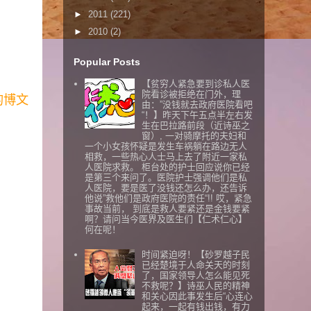
►
2011
(221)
►
2010
(2)
Popular Posts
【贫穷人紧急要到诊私人医
院看诊被拒绝在门外，理
的博文
由：”没钱就去政府医院看吧
“！】昨天下午五点半左右发
生在巴拉路前段（近诗巫之
窗）, 一对骑摩托的夫妇和
一个小女孩怀疑是发生车祸躺在路边无人
相救，一些热心人士马上去了附近一家私
人医院求救。 柜台处的护士回应说你已经
是第三个来问了。医院护士强调他们是私
人医院，要是医了没钱还怎么办，还告诉
他说”救他们是政府医院的责任“!! 哎，紧急
事故当前， 到底是救人要紧还是金钱要紧
啊？请问当今医界及医生们【仁术仁心】
何在呢！
时间紧迫呀！【砂罗越子民
已经楚境于人命关天的时刻
了，国家领导人怎么能见死
不救呢？】诗巫人民的精神
和关心因此事发生后“心连心
起来，一起有钱出钱，有力