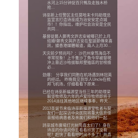
水河上15分钟捉百只鴨及走独木桥
抢...
诗巫新上任警区主任莫哈末卡玛助理总
监宣言打造诗巫成为治安安定点城
市！！你指出，维护社会治安是全民
共同...
基督徒藝人鄭秀文許志安被曝已於上月
結婚!鄭秀文與許志安在聖誕節傳來喜
訊，據香港媒體報道，兩人上月30...
天灾前夕预兆吗？：沙巴州拿笃海岛不
寻常现象！上千隻沙丁魚今早被發現
沖上靠近沙哈拔聯邦墾殖區的甘榜擔
必...
劲爆： 分享我们同胞在机场遇到林冠英
的经过。 昨晚我见到华人Uncle在梳
邦飞机场，仔细看看下原来...
已经在诗巫新福源堂当任三年的助理梁
毅坚牧师及六年的卢爱玲牧师即将于
2014派往其他地区继续事奉，昨天...
2013圣诞节来临诗巫新福源堂牧者与契
友们一起探访中央医院将重大信息佳
音报给病患者及亲属们和他们一起...
詩巫城市廣場灯光树简直太们了！身在
诗巫的你请问你去看看欣赏了没有
呢？赶快了看看吧时间不多了！并且