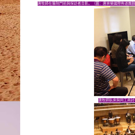
唐牧師在醫院門前與探訪者合影。（圖：唐崇榮國際佈道團
唐牧師臥床與同工商討