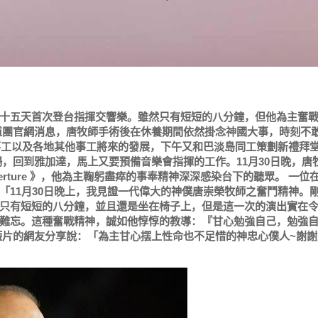
十五天首次登台指揮交響樂。雖然只有短短的八分鐘，但他為主奮
道團官網消息，唐牧師手術後在休養期間依然掛念神國大事，時刻不
音事工以及各地其他事工將來的發展，下午又和巴淡島同工策劃新禮拜
，回到雅加達，馬上又要預備音樂會指揮的工作。11月30日晚，唐
 Overture 》，他為主鞠躬盡瘁的事奉精神深深感染台下的聽眾。 一位
「11月30日晚上，我見證一代偉大的神僕唐崇榮牧師之奮鬥精神。
只有短短的八分鐘，並且還是坐在椅子上，但是這一次的演出實在
難忘。這種奮戰精神，誠如他惇惇的教導：『甘心勉強自己，勉強
短片的網友分享說：「為主甘心摆上性命也不足惜的神忠心僕人~謝謝