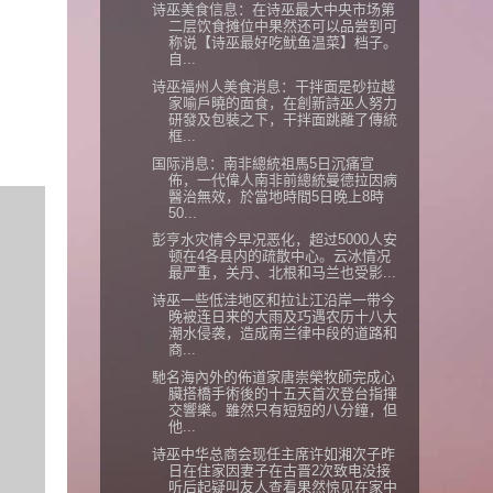
诗巫美食信息：在诗巫最大中央市场第
二层饮食摊位中果然还可以品尝到可
称说【诗巫最好吃鱿鱼温菜】档子。
自...
诗巫福州人美食消息：干拌面是砂拉越
家喻戶曉的面食，在創新詩巫人努力
研發及包裝之下，干拌面跳離了傳統
框...
国际消息：南非總統祖馬5日沉痛宣
佈，一代偉人南非前總統曼德拉因病
醫治無效，於當地時間5日晚上8時
50...
彭亨水灾情今早况恶化，超过5000人安
顿在4各县内的疏散中心。云冰情况
最严重，关丹、北根和马兰也受影...
诗巫一些低洼地区和拉让江沿岸一带今
晚被连日来的大雨及巧遇农历十八大
潮水侵袭，造成南兰律中段的道路和
商...
馳名海內外的佈道家唐崇榮牧師完成心
臟搭橋手術後的十五天首次登台指揮
交響樂。雖然只有短短的八分鐘，但
他...
诗巫中华总商会现任主席许如湘次子昨
日在住家因妻子在古晋2次致电没接
听后起疑叫友人查看果然惊见在家中