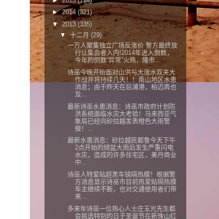
►
2015
(114)
►
2014
(321)
▼
2013
(335)
▼
十二月
(29)
一万人聚集独立广场反涨价 警方最终放
行让集会者入内!2014年进入倒数，
今年的倒数“异常”火热，隆市...
诗巫今晚开始面对山洪与大涨水双夹大
作战并将持续几天！！南山地区水患
消息；由于昨天在后浦港，柏迈再也
及...
最新诗巫水患消息：诗巫市政府计划防
洪系统面临水灾大考验！马来西亚气
象局已经向砂拉越发表橙色大雨警
报！...
最新水患消息：砂拉越民都鲁今天下午
2点开始的倾盆大雨后发生严重闪电
水灾，造成的许多住宅区，美丹商业
中...
诗巫人特爱贴超黑车镜隔热膜！根据警
方消息显示诗巫市目前热爱贴隔热膜
车主继续不断，也对交通使用者们带
来...
多来年诗巫一位热心人士庄玉光先生都
会挑选特别的日子圣诞节在新珠山红