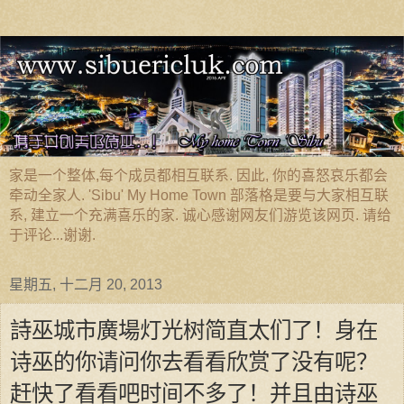
家是一个整体,每个成员都相互联系. 因此, 你的喜怒哀乐都会
牵动全家人. 'Sibu' My Home Town 部落格是要与大家相互联
系, 建立一个充满喜乐的家. 诚心感谢网友们游览该网页. 请给
于评论...谢谢.
星期五, 十二月 20, 2013
詩巫城市廣場灯光树简直太们了！身在
诗巫的你请问你去看看欣赏了没有呢？
赶快了看看吧时间不多了！并且由诗巫