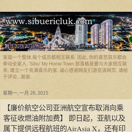
家是一个整体,每个成员都相互联系. 因此, 你的喜怒哀乐都会
牵动全家人. 'Sibu' My Home Town 部落格是要与大家相互联
系, 建立一个充满喜乐的家. 诚心感谢网友们游览该网页. 请给
于评论...谢谢.
星期一, 一月 26, 2015
【廉价航空公司亚洲航空宣布取消向乘
客征收燃油附加费】 即日起，亚航以及
属下提供远程航班的AirAsia X，还有印