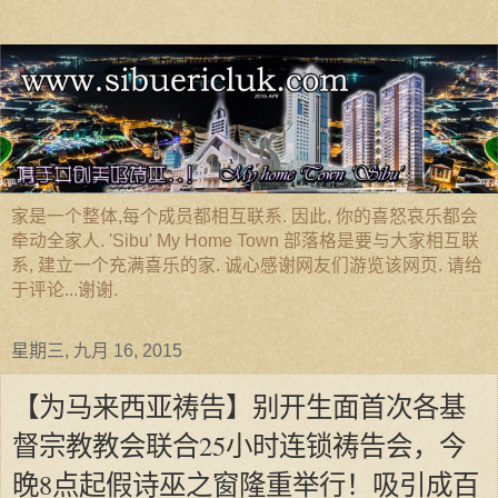
家是一个整体,每个成员都相互联系. 因此, 你的喜怒哀乐都会
牵动全家人. 'Sibu' My Home Town 部落格是要与大家相互联
系, 建立一个充满喜乐的家. 诚心感谢网友们游览该网页. 请给
于评论...谢谢.
星期三, 九月 16, 2015
【为马来西亚祷告】别开生面首次各基
督宗教教会联合25小时连锁祷告会，今
晚8点起假诗巫之窗隆重举行！吸引成百