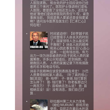
人医院求救。 柜台处的护士回应说你已经
是第三个来问了。医院护士强调他们是私
人医院，要是医了没钱还怎么办，还告诉
他说”救他们是政府医院的责任“!! 哎，紧急
事故当前， 到底是救人要紧还是金钱要紧
啊？请问当今医界及医生们【仁术仁心】
何在呢！
时间紧迫呀！【砂罗越子民
已经楚境于人命关天的时刻
了，国家领导人怎么能见死
不救呢？】诗巫人民的精神
和关心因此事发生后“心连心
起来，一起有钱出钱，有力
出力一块为诗巫被虏的4名子民和人质的家
属筹款，许多公众知道后，赶到捐款，以
期救回人质。 人质的家属记录下所有捐款
者的名字和电话号码。
诗巫子民精神应该受到表扬及肯定！ 沙巴
人质黄得纲和家人通话。（听了真的很心
酸[流泪]） 爸- 哈啰！ 子- 爸爸,钱打算到
怎么样了！ 爸- 钱打算了！你老板那边只
一两百万！ 子- 首相纳吉怎么说？ 爸- 首
相纳吉没！没！没有消息，我们自己打
算...
砂拉越州第二大水力发电
（姆伦/MURUM）即将开始
使用，目前正在最后水利涡