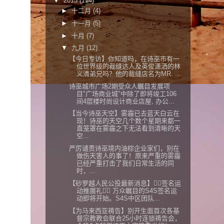
▼
2015
(114)
►
十二月
(4)
►
十一月
(5)
►
十月
(7)
▼
九月
(12)
【今日专访】你知道吗，在诗巫市有一
位世界级的裁缝达人及英俊潇洒的林
义清弟兄吗？他的裁缝店名为MR. ...
诗巫城市广场2期受众人瞩目发展项
目"广场商业城"中除了即将竣工106
间4层楼时尚设计商业店屋, 办公...
【当今诗巫天空】雾霾已去蓝天白云在
现！诗巫的天空几个数个星期来都一
直笼罩在雾霾之下无法看到清晰的天
空...
严厉谴责诗巫境内油棕企业家们，别在
做伤天害人的事了！原来严重的雾霾
已经严重打击了我们日常生活的同
时，...
【砂罗越人民公投最新消息】签名运
动推展礼 万众瞩目的S4S签名运
动即将开始。S4S中区团队...
【为马来西亚祷告】别开生面首次各基
督宗教教会联合25小时连锁祷告会，