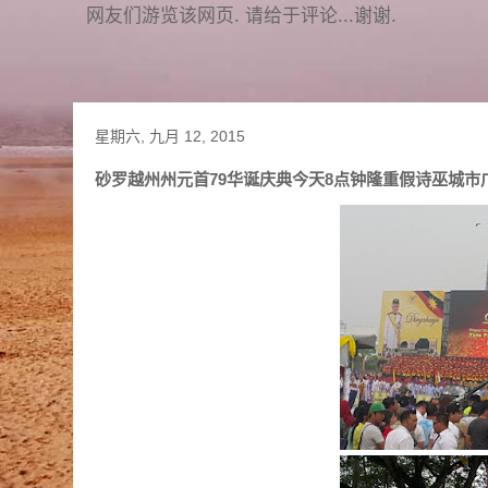
网友们游览该网页. 请给于评论...谢谢.
星期六, 九月 12, 2015
砂罗越州州元首79华诞庆典今天8点钟隆重假诗巫城