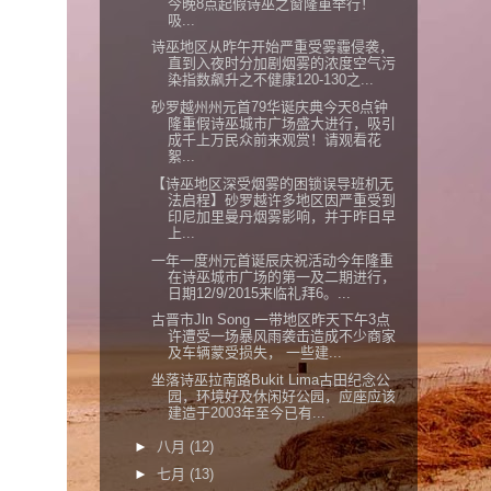
今晚8点起假诗巫之窗隆重举行！
吸...
诗巫地区从昨午开始严重受雾霾侵袭，
直到入夜时分加剧烟雾的浓度空气污
染指数飙升之不健康120-130之...
砂罗越州州元首79华诞庆典今天8点钟
隆重假诗巫城市广场盛大进行，吸引
成千上万民众前来观赏！请观看花
絮...
【诗巫地区深受烟雾的困锁误导班机无
法启程】砂罗越许多地区因严重受到
印尼加里曼丹烟雾影响，并于昨日早
上...
一年一度州元首诞辰庆祝活动今年隆重
在诗巫城市广场的第一及二期进行，
日期12/9/2015来临礼拜6。...
古晋市Jln Song 一带地区昨天下午3点
许遭受一场暴风雨袭击造成不少商家
及车辆蒙受损失， 一些建...
坐落诗巫拉南路Bukit Lima古田纪念公
园，环境好及休闲好公园，应座应该
建造于2003年至今已有...
►
八月
(12)
►
七月
(13)