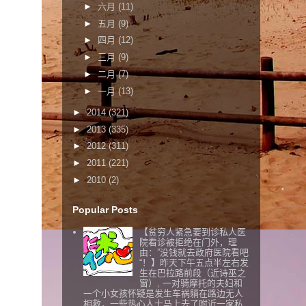
►
六月
(11)
►
五月
(9)
►
四月
(12)
►
三月
(9)
►
二月
(7)
►
一月
(13)
►
2014
(321)
►
2013
(335)
►
2012
(311)
►
2011
(221)
►
2010
(2)
Popular Posts
【贫穷人紧急要到诊私人医
院看诊被拒绝在门外，理
由：”没钱就去政府医院看吧
“！】昨天下午五点半左右发
生在巴拉路前段（近诗巫之
窗）, 一对骑摩托的夫妇和
一个小女孩怀疑是发生车祸躺在路边无人
相救，一些热心人士马上去了附近一家私