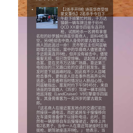
【2杀手开8枪 诗巫华商受惊
蒙女重伤】2名杀手今日下
午趁下班繁忙时段，于万达
镇朝一辆车牌注册于砂州
QCD XX豪华四驱车连开8
枪，试图枪杀一名拥有拿督
名衔的砂罗越州诗巫华裔商人，詎料4枪落
空，另4枪却击中商人身旁的蒙古籍女郎，
商人因此逃过一命！ 灵市警区主任阿兹敏
助理总监指出，案中的华裔商人儘管遭杀
手近距离连开8枪，但并没有被击中，儘管
毫髮无损，但已饱受惊嚇。 这起惊人的枪
击案，是在灵市万达镇广场路，靠近第三
电视台的三叉路口处的交通灯前发生。案
发时是下班高峰时段，因此有不少人目睹
枪击事件，更有途人目击事件而高声尖叫
逃走，目击者称当时情况让人胆战心惊。
阿兹敏指出，案发时约下午5时45分，来自
诗巫的华裔商人（35岁）驾驶一辆丰田陆
地巡洋舰（LandCruiser）V8引擎豪华四驱
车，其身旁乘客为一名26岁的蒙古籍女
郎。
「这名商人在接近案发地点的交通灯前忽
然接获一通电话，而赶紧將车子慢慢移向
左车道旁准备停下以接听电话，此时，忽
然有一辆摩哆自车后慢慢驶近，摩哆上共
有2名男子，当中一人在靠近驾驶座时立刻
拔枪，朝驾驶座连开8枪。」 他表示，当