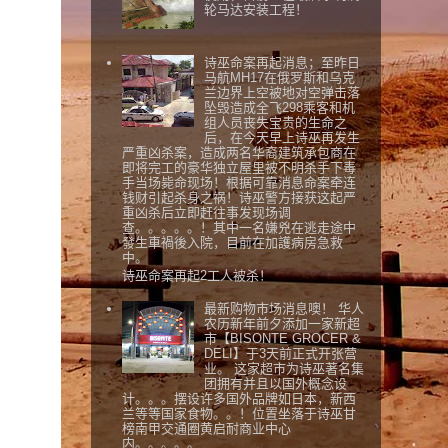
轮马达安装工程！
诗巫命案再起消息；至昨日
马航MH17在俄罗斯和乌克
兰边界上空被地对空弹击落
坠毁造成全飞298乘客和机
组人员丧失宝贵的生命之
后，在今天早上诗巫再发生
严重凶杀案，造成两名华裔建筑承包商在
即将完工的豪华独立屋里被不明杀手下毒
手当场毙命现场！根据可靠消息命案牵连
钱财引起杀身之祸！诗巫警方接获这起严
重凶杀后立即赶往事发现场调
查。。。。。！其中一名嫌兇在逃走途中
發生車禍後入院，目前在加護病房急救
中。
诗巫命案再起2工人被杀！
最新购物市场消息噢！ 华人
农历新年前夕添加一家新超
市【BISONTE GROCER &
DELI】于3天前正式开张营
业。 这家超市为诗巫著名集
团拥有并且以国外概念设
计。。。摆设许多国外品牌如日本，新西
兰等等国家食物。。！位置坐落于诗巫甘
榜南甲交通圈黄启耐商业中心
内。。。。。