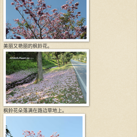
美丽又艳丽的枫鈴花。
枫鈴花朵落满在路边草地上。