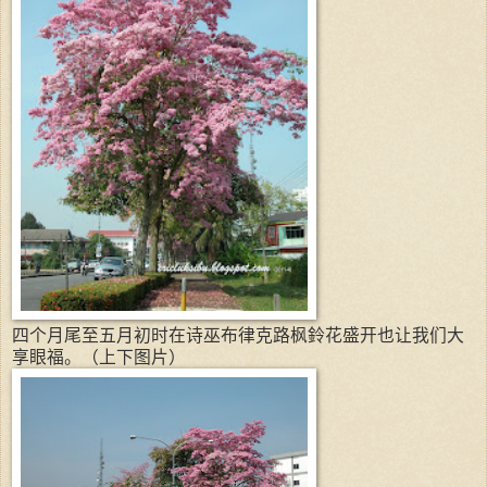
四个月尾至五月初时在诗巫布律克路枫鈴花盛开也让我们大
享眼福。（上下图片）