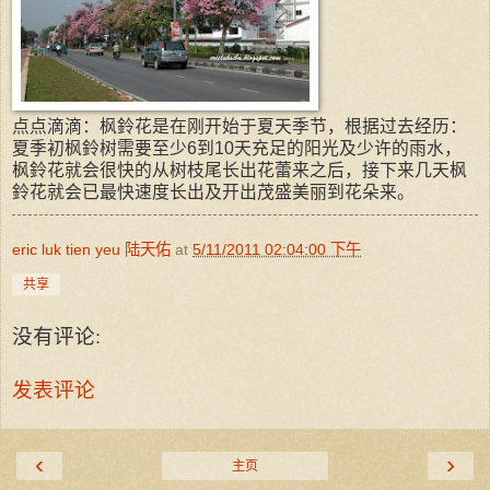
点点滴滴：枫鈴花是在刚开始于夏天季节，根据过去经历：
夏季初枫鈴树需要至少6到10天充足的阳光及少许的雨水，
枫鈴花就会很快的从树枝尾长出花蕾来之后，接下来几天枫
鈴花就会已最快速度长出及开出茂盛美丽到花朵来。
eric luk tien yeu 陆天佑
at
5/11/2011 02:04:00 下午
共享
没有评论:
发表评论
‹
›
主页