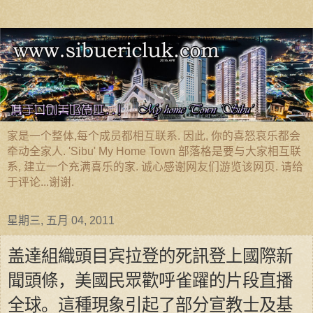
家是一个整体,每个成员都相互联系. 因此, 你的喜怒哀乐都会
牵动全家人. 'Sibu' My Home Town 部落格是要与大家相互联
系, 建立一个充满喜乐的家. 诚心感谢网友们游览该网页. 请给
于评论...谢谢.
星期三, 五月 04, 2011
盖達組織頭目宾拉登的死訊登上國際新
聞頭條，美國民眾歡呼雀躍的片段直播
全球。這種現象引起了部分宣教士及基