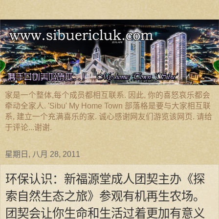
家是一个整体,每个成员都相互联系. 因此, 你的喜怒哀乐都会
牵动全家人. 'Sibu' My Home Town 部落格是要与大家相互联
系, 建立一个充满喜乐的家. 诚心感谢网友们游览该网页. 请给
于评论...谢谢.
星期日, 八月 28, 2011
环保认识：新福源堂成人团契主办《探
索自然生态之旅》参观有机再生农场。
团契会让你生命和生活过着更加有意义