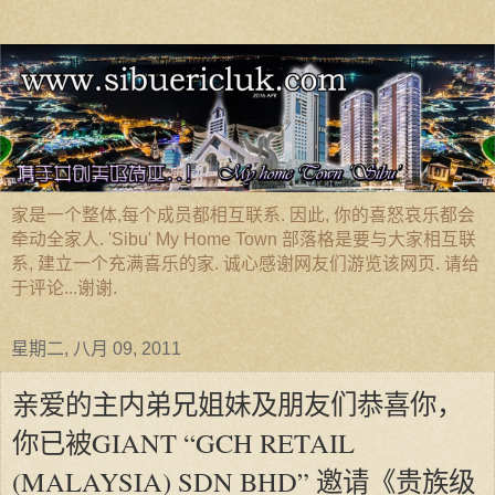
家是一个整体,每个成员都相互联系. 因此, 你的喜怒哀乐都会
牵动全家人. 'Sibu' My Home Town 部落格是要与大家相互联
系, 建立一个充满喜乐的家. 诚心感谢网友们游览该网页. 请给
于评论...谢谢.
星期二, 八月 09, 2011
亲爱的主内弟兄姐妹及朋友们恭喜你，
你已被GIANT “GCH RETAIL
(MALAYSIA) SDN BHD” 邀请《贵族级