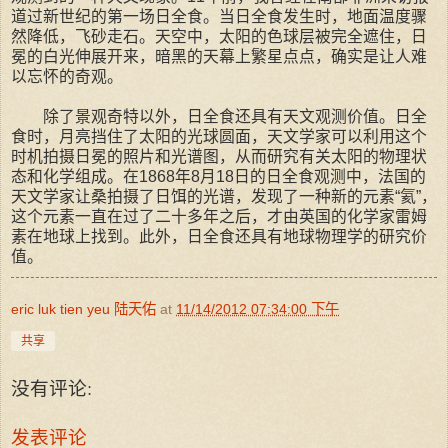
道过新世纪的第一场日全食。当日全食发生时，地面温度骤
然降低，飞砂走石。天空中，太阳的色球层被完全遮住，日
冕的白光伸展开来，暗黑的天幕上繁星点点，确实是让人难
以忘怀的奇观。
除了景观奇特以外，日全食还具有天文观测价值。日全
食时，月亮挡住了太阳的光球圆面，天文学家可以利用这个
时机拍摄日冕的照片和光谱图，从而研究有关太阳的物理状
态和化学组成。在1868年8月18日的日全食观测中，法国的
天文学家让桑拍摄了日饵的光谱，发现了一种新的元素“氦”，
这个元素一直在过了二十多年之后，才由英国的化学家雷姆
素在地球上找到。此外，日全食还具有地球物理学的研究价
值。
eric luk tien yeu 陆天佑
at
11/14/2012 07:34:00 下午
共享
没有评论:
发表评论