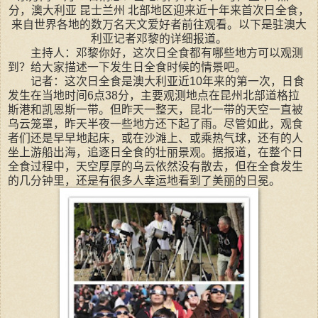
分，澳大利亚 昆士兰州 北部地区迎来近十年来首次日全食，
来自世界各地的数万名天文爱好者前往观看。以下是驻澳大
利亚记者邓黎的详细报道。
主持人：邓黎你好，这次日全食都有哪些地方可以观测
到？给大家描述一下发生日全食时候的情景吧。
记者：这次日全食是澳大利亚近10年来的第一次，日食
发生在当地时间6点38分，主要观测地点在昆州北部道格拉
斯港和凯恩斯一带。但昨天一整天，昆北一带的天空一直被
乌云笼罩，昨天半夜一些地方还下起了雨。尽管如此，观食
者们还是早早地起床，或在沙滩上、或乘热气球，还有的人
坐上游船出海，追逐日全食的壮丽景观。据报道，在整个日
全食过程中，天空厚厚的乌云依然没有散去，但在全食发生
的几分钟里，还是有很多人幸运地看到了美丽的日冕。