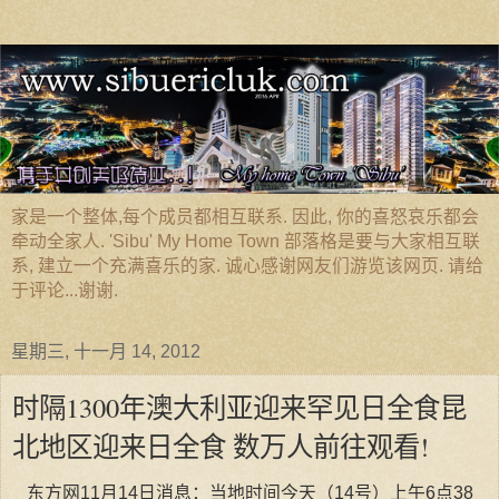
家是一个整体,每个成员都相互联系. 因此, 你的喜怒哀乐都会
牵动全家人. 'Sibu' My Home Town 部落格是要与大家相互联
系, 建立一个充满喜乐的家. 诚心感谢网友们游览该网页. 请给
于评论...谢谢.
星期三, 十一月 14, 2012
时隔1300年澳大利亚迎来罕见日全食昆
北地区迎来日全食 数万人前往观看!
东方网11月14日消息：当地时间今天（14号）上午6点38