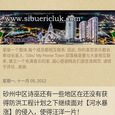
家是一个整体,每个成员都相互联系. 因此, 你的喜怒哀乐都会
牵动全家人. 'Sibu' My Home Town 部落格是要与大家相互联
系, 建立一个充满喜乐的家. 诚心感谢网友们游览该网页. 请给
于评论...谢谢.
星期一, 十一月 05, 2012
砂州中区诗巫还有一些地区在还没有获
得防洪工程计划之下继续面对【河水暴
涨】的侵入，使得汪洋一片！