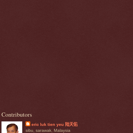
Contributors
eric luk tien yeu 陆天佑
sibu, sarawak, Malaysia