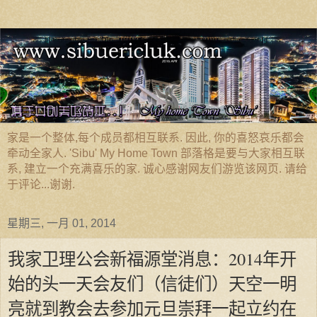
家是一个整体,每个成员都相互联系. 因此, 你的喜怒哀乐都会
牵动全家人. 'Sibu' My Home Town 部落格是要与大家相互联
系, 建立一个充满喜乐的家. 诚心感谢网友们游览该网页. 请给
于评论...谢谢.
星期三, 一月 01, 2014
我家卫理公会新福源堂消息：2014年开
始的头一天会友们（信徒们）天空一明
亮就到教会去参加元旦崇拜一起立约在