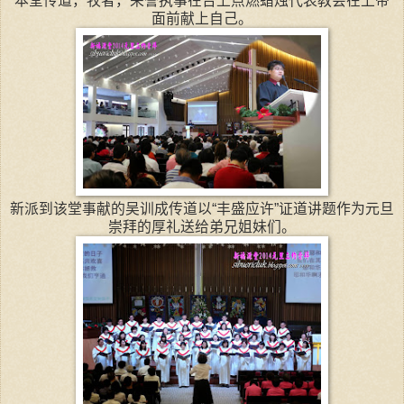
本堂传道，牧者，荣誉执事在台上点燃蜡烛代表教会在上帝
面前献上自己。
新派到该堂事献的吴训成传道以“丰盛应许”证道讲题作为元旦
崇拜的厚礼送给弟兄姐妹们。