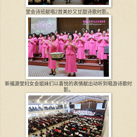
堂会诗班献唱2首美妙又甘甜诗歌时影。
新福源堂妇女会姐妹们以喜悦的表情献出动听到唱游诗歌时
影。