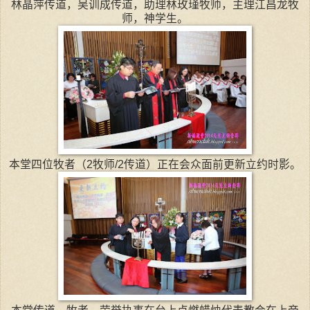
林晶萍传道，吴训成传道，助理林玫瑾牧师，主理江昌龙牧
师，神学生。
本堂四位牧者（2牧师/2传道）正在会众面前更新立约时影。