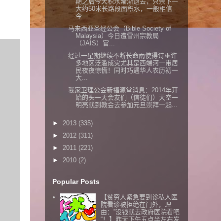
期之后今天积水渐渐退去，只余下一
大约50米长路段面积水，一般相信
今...
马来西亚圣经公会（Bible Society of
Malaysia）今日遭雪州宗教局
（JAIS）官...
经过一星期继续不断长命雨使得诗巫许
多地区泛滥成灾尤其是西端河一带居
民夜夜惊慌！同时巧遇华人农历初一
大...
我家卫理公会新福源堂消息：2014年开
始的头一天会友们（信徒们）天空一
明亮就到教会去参加元旦崇拜一起...
►
2013
(335)
►
2012
(311)
►
2011
(221)
►
2010
(2)
Popular Posts
【贫穷人紧急要到诊私人医
院看诊被拒绝在门外，理
由：”没钱就去政府医院看吧
“！】昨天下午五点半左右发