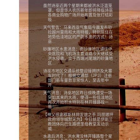
虽然诗巫近两个星期来都被洪水泛滥笼
罩，但是华人农历新年即将降临诗巫
各商业购物广场开始布置及张灯结彩
吸...
天气警告：马来西亚气象局今晨发布砂
拉越州雷雨和大雨特报，特别居住在
地势低洼地区的严防水患的方式！诗
巫...
砂廉地区水患消息：由砂廉地区通往中
央医院和飞机场主要道路今天继续受
洪水侵袭，立于西端河尾端的砂廉地
区...
诗巫市地区交通系统整迎接拥挤及大塞
车时代了！根据交通部（JPJ）注册
部门新车量数非常惊人，至去年中
开...
天气消息：诗巫地区昨日傍晚遭受一场
突如其来的大雨，使得一些低洼地区
再次开始积水特别在林开臻路段一
带！...
【神父感谢穆斯林伸友谊之手 玛丽娜抨
政府领导缄默无为】今日就是伊斯兰
教团体向巴生路德圣母教堂发动示
威...
水患后消息：洪水淹没林开臻路整个星