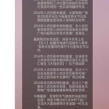
高建筑物的三洋大厦内挂起红彤彤的
灯笼及听闻到一些买音响器材专卖...
2014华人农历新年报道：大星购物广场
至2年前开业在今每逢在特大节日及
假期里都会是诗巫人休闲好去处特...
2014华人农历新年特别报道：华人农历
新年即将到人间的时刻诗巫各大购物
广场兴起购买年货大热潮！坐落在...
最新购买年货消息：诗巫今天早上在
【巨人】超霸市场进行迎接华人新年
“发财大优惠同时凑巧今日是哈志节公
共...
2014华人农历新年特别报道：在诗巫华
人欢庆农历新年期间购买送礼礼篮总
汇就在【大强百货】！位于敦姑欧...
2014华人农历新年特别报道：在过十八
日后也就是华人欢庆农历新年时候！
在此之前诗巫市主要的广场已经摆...
2014年农历新年特别报道：在过三个星
期华人农历新年到来，目前诗巫各大
购物广场准备就绪各种各类年货供...
今晚最新：异常的天气继续的诗巫地区
出现！诗巫今晚大约7点半时下起一
次滔天大雷雨使得许多道路一时无法
承...