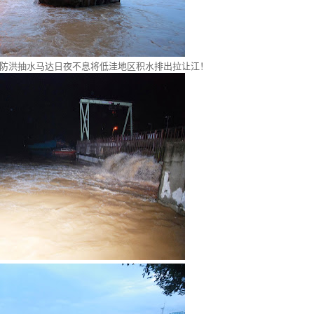
防洪抽水马达日夜不息将低洼地区积水排出拉让江！