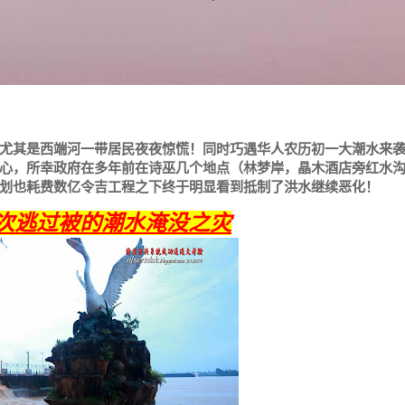
尤其是西端河一带居民夜夜惊慌！同时巧遇华人农历初一大潮水来
心，所幸政府在多年前在诗巫几个地点（林梦岸，晶木酒店旁红水
划也耗费数亿令吉工程之下终于明显看到抵制了洪水继续恶化！
次逃过被的潮水淹没之灾