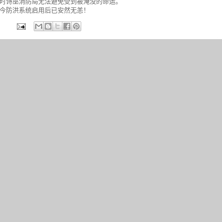
时诗巫消防局无法避免受到被淹没的命运。
今防洪系统启用后已安然无恙！