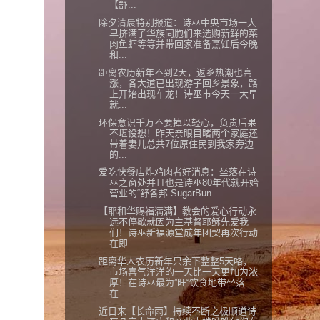
【舒...
除夕清晨特别报道：诗巫中央市场一大
早挤满了华族同胞们来选购新鲜的菜
肉鱼虾等等并带回家准备烹饪后今晚
和...
距离农历新年不到2天，返乡热潮也高
涨，各大道已出现游子回乡景象，路
上开始出现车龙！诗巫市今天一大早
就...
环保意识千万不要掉以轻心，负责后果
不堪设想！昨天亲眼目睹两个家庭还
带着妻儿总共7位原住民到我家旁边
的...
爱吃快餐店炸鸡肉者好消息：坐落在诗
巫之窗处并且也是诗巫80年代就开始
营业的“舒各邦 SugarBun...
【耶和华赐福满满】教会的爱心行动永
远不停歇就因为主基督耶稣先爱我
们！诗巫新福源堂成年团契再次行动
在即...
距离华人农历新年只余下整整5天咯，
市场喜气洋洋的一天比一天更加为浓
厚！在诗巫最为”旺“饮食地带坐落
在...
近日来【长命雨】持续不断之极顺道诗