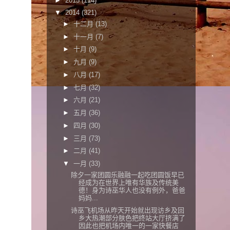
►
2015
(114)
▼
2014
(321)
►
十二月
(13)
►
十一月
(7)
►
十月
(9)
►
九月
(9)
►
八月
(17)
►
七月
(32)
►
六月
(21)
►
五月
(36)
►
四月
(30)
►
三月
(73)
►
二月
(41)
▼
一月
(33)
除夕一家团圆乐融融一起吃团圆饭早已
经成为在世界上唯有华族及传统美
德！身为诗巫华人也没有例外，爸爸
妈妈...
诗巫飞机场从昨天开始就出现访乡及回
乡大热潮部分肤色把终站大厅挤满了
因此也把机场内唯一的一家快餐店