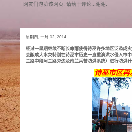
网友们游览该网页. 请给于评论...谢谢.
星期四, 一月 02, 2014
经过一星期继续不断长命雨使得诗巫许多地区泛滥成灾
会酿成大水灾特别在诗巫市历史一直重演洪水侵入市中
兰路中段阿兰路旁边及南兰兵营防洪系统）进行防洪计
诗巫市区再