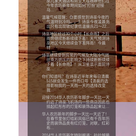
巫几家大酒店和商业大楼瞧瞧他们在
今年农历新年期间如何“打扮”迎接
马...
温馨气候提醒：你要感觉到诗巫今夜的
气温特别冷吗。。？诗巫今夜凌晨測
出只有出现破纪录低温摄氏21～22...
诗巫地区经过30个小时【长命雨】之后
雨势继续断断续续下着！天气预测诗
巫地区今天继续会下着阵雨！今晨
特...
诗巫继续受到异常的气候及大陆冷气团
往南方挤压的影响之下持续断断续续
下着【长命雨】！从卫星显示面前诗
巫...
你们知道吗？在诗巫近半年来每日清晨
515就会发生一件而口号【清晨的选
择影响我的一天而一天的选择改变
我...
迎接2014华人农历新年脚步一天比一天
约近了诗巫飞机场内一些商店因此也
挂起红彤彤的灯笼和装饰品起来让...
华人农历新年的脚步一天比一天近了！
在春节里张灯结彩风俗已有千百年历
史而装饰品类有红灯笼，对联，红彩
布...
2014华人农历新年特别报道：砂拉越最