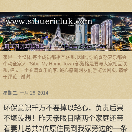
家是一个整体,每个成员都相互联系. 因此, 你的喜怒哀乐都会
牵动全家人. 'Sibu' My Home Town 部落格是要与大家相互联
系, 建立一个充满喜乐的家. 诚心感谢网友们游览该网页. 请给
于评论...谢谢.
星期二, 一月 28, 2014
环保意识千万不要掉以轻心，负责后果
不堪设想！昨天亲眼目睹两个家庭还带
着妻儿总共7位原住民到我家旁边的一条