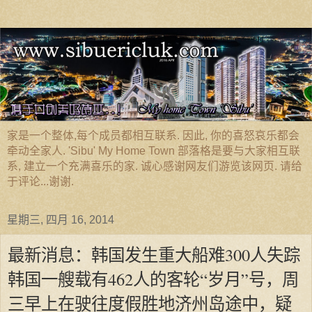
家是一个整体,每个成员都相互联系. 因此, 你的喜怒哀乐都会
牵动全家人. 'Sibu' My Home Town 部落格是要与大家相互联
系, 建立一个充满喜乐的家. 诚心感谢网友们游览该网页. 请给
于评论...谢谢.
星期三, 四月 16, 2014
最新消息：韩国发生重大船难300人失踪
韩国一艘载有462人的客轮“岁月”号，周
三早上在驶往度假胜地济州岛途中，疑