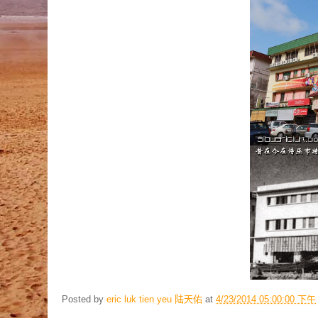
Posted by
eric luk tien yeu 陆天佑
at
4/23/2014 05:00:00 下午