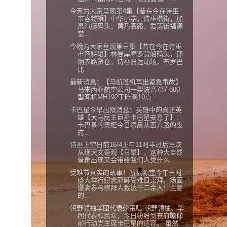
今天为大家呈现第4集【昔在今在诗巫
市容特辑】中华小学，诗巫楷街，加
帛汽艇码头，黄乃裳路，爱莲街福源
堂...
今晚为大家呈现第三集【昔在今在诗巫
市容特辑】林曼岸摩多货船码头，邱
炳农路货仓，诗巫旧运动场，布罗巴
比...
最新消息：【马航班机再出紧急事故】
马来西亚航空公司一架波音737-800
型客机MH192于昨晚10点...
卡巴星今早出殡消息：英雄中的真正英
雄【大马民主巨星卡巴星安息了】：
卡巴星的灵柜今日清晨从西方路的丧
府...
诗巫上空日前16/4上午11时半过后再次
从现天文奇观【日晕】，这种大自然
景象出现又会带给我们人类什么...
受难节真实的故事！新福源堂今午三时
盛大举行纪念耶稣受难日崇拜，场面
爆满参与崇拜人数达千二余人！主要
的...
朝野领袖华团代表纷吊唁 朝野领袖、华
团代表和民众，今日纷纷到丧府瞻仰
前行动党主席卡巴星的遗容。 虽然...