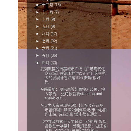
►
十二月
(13)
►
十一月
(7)
►
十月
(9)
►
九月
(9)
►
八月
(17)
►
七月
(32)
►
六月
(21)
►
五月
(36)
▼
四月
(30)
受到瞩目的诗巫城市广场【广场现代化
商业城】建筑工程进度迅速！这项庞
大的发展计划兴建105间四层楼时
尚...
今晚最新：奧巴馬說如果被人歧視，被
人欺負， 這時候就要stand up and
speak out,...
今天为大家呈现第5集【昔在今在诗巫
市容特辑】蝴蝶公园停车场/市中心旧
巴士站, 诗巫之窗/美申律交通岛...
【中共政府鏟平天主教堂上帝的殿 拆基
督教堂十字架】 最新消息稱：浙江省
溫州市當局24日將平陽錢倉鎮一...