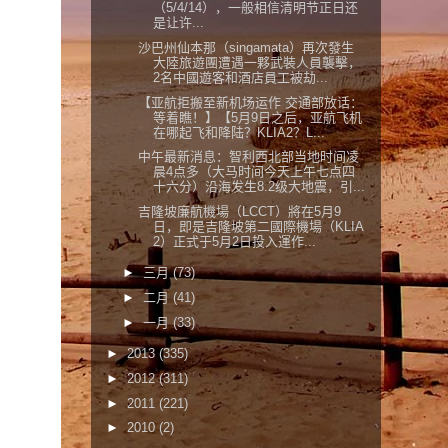
（5/4/14），一般相信清明节正日还
是让许...
沙巴州仙本那（singamata）再次發生
大陸旅遊團遭遇一夥武裝人員襲擊，
2名中國遊客和酒店員工被劫...
【亚航拒搬至新机场运作 交通部放话：
等着瞧！】【5月9日之后，亚航飞机
在哪起飞和降陆？KLIA2？L...
中午最新消息：智利西北部当地时间凌
晨4点多（大马时间今天上午七点四
十六分）沿海发生8.2级大地震，引...
吉隆坡廉航機場（LCCT）將在5月9
日，即是吉隆坡第二國際機場（KLIA
2）正式于5月2日投入運作...
►
三月
(73)
►
二月
(41)
►
一月
(33)
►
2013
(335)
►
2012
(311)
►
2011
(221)
►
2010
(2)