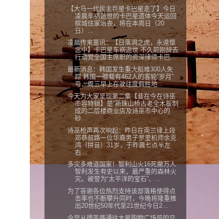
【大马一代民主巨星卡巴星走了】今日
凌晨车祸逝世的卡巴星遗体今天运回
槟城住家治丧，将在本周日（20
日）...
凌晨传来噩讯：【日落洞之虎，永遠懷
念中】卡巴星车祸逝世 不久前刚辞去
行动党全国主席职的资深律师卡巴...
最新消息：韩国发生重大船难300人失
踪 韩国一艘载有462人的客轮“岁月”
号，周三早上在驶往度假胜地...
今天为大家呈现第二集【昔在今在诗巫
市容特辑】是“新珠山桥古老全木板制
成的二层楼商业店及诗巫市中心的
砂...
诗巫枪声再次响起：昨日在南兰律上段
邓恭叔路一位华裔男子罗里机师余克
鸿（拼音）31岁，于昨晨七点半左
右...
多灾多难道国家！智利山火16死撤万人
智利发生有史以来，最严重的森林火
灾。被誉为“太平洋的宝石”、...
为了答谢各位热烈支持该部落格使得点
击率也不断攀升同时，今晚将隆重推
出20世纪50年代至21世纪今日2...
今早从德圣路通往大星购物广场前的交