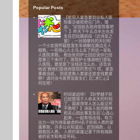
Popular Posts
【贫穷人紧急要到诊私人医
院看诊被拒绝在门外，理
由：”没钱就去政府医院看吧
“！】昨天下午五点半左右发
生在巴拉路前段（近诗巫之
窗）, 一对骑摩托的夫妇和
一个小女孩怀疑是发生车祸躺在路边无人
相救，一些热心人士马上去了附近一家私
人医院求救。 柜台处的护士回应说你已经
是第三个来问了。医院护士强调他们是私
人医院，要是医了没钱还怎么办，还告诉
他说”救他们是政府医院的责任“!! 哎，紧急
事故当前， 到底是救人要紧还是金钱要紧
啊？请问当今医界及医生们【仁术仁心】
何在呢！
时间紧迫呀！【砂罗越子民
已经楚境于人命关天的时刻
了，国家领导人怎么能见死
不救呢？】诗巫人民的精神
和关心因此事发生后“心连心
起来，一起有钱出钱，有力
出力一块为诗巫被虏的4名子民和人质的家
属筹款，许多公众知道后，赶到捐款，以
期救回人质。 人质的家属记录下所有捐款
者的名字和电话号码。