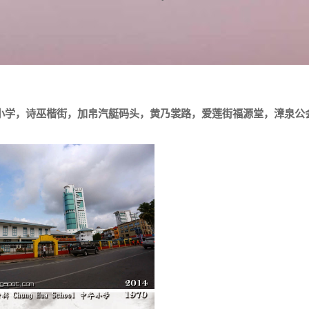
小学，诗巫楷街，加帛汽艇码头，黄乃裳路，爱莲街福源堂，漳泉公