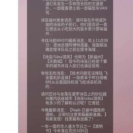
通灯处发生一宗有惊无险的交通意
外，一部载客德士和一部箱型车VAN
驾...
诗巫福州美食消息：请问身在外地或外
国的诗巫的子民们，你们是否还一直
在想念从小吃到大的家乡原汁原味福
州...
寻找马航MH370最新消息：早上11点39
分：澳洲总理阿博特透露，该国相当
确定搜寻队伍之前在搜寻海域...
【诗巫/Sibu/泗务】也称为【新福州】
【天鹅城】！现今的诗巫已经是个繁
华的城市并且人民们也满足现有...
有惊无险消息：【技术问题无法降陆 飞
巫客机折返晋】一架原本于昨日傍晚
6时从古晋国际机场飞抵诗巫机场
的...
请问您对与坐落在婆罗洲岛上的砂拉越
州属内这座城市【诗巫/sibu/泗务】
有多少的了解和认识呢？它曾经...
今晚最新消息：【Najib 已被中國政府
通知， 正密切注意黑箱最新進展。】
有新发现！找黑箱有进展了！...
一年一度的华人盛大节日之一【清明
节】今年落在农历3月6日