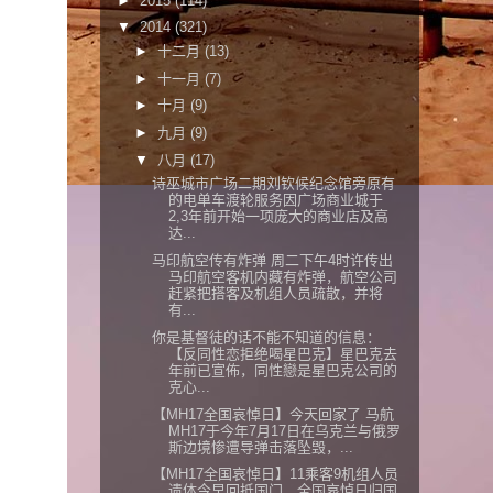
►
2015
(114)
▼
2014
(321)
►
十二月
(13)
►
十一月
(7)
►
十月
(9)
►
九月
(9)
▼
八月
(17)
诗巫城市广场二期刘钦候纪念馆旁原有
的电单车渡轮服务因广场商业城于
2,3年前开始一项庞大的商业店及高
达...
马印航空传有炸弹 周二下午4时许传出
马印航空客机内藏有炸弹，航空公司
赶紧把搭客及机组人员疏散，并将
有...
你是基督徒的话不能不知道的信息：
【反同性恋拒绝喝星巴克】星巴克去
年前已宣佈，同性戀是星巴克公司的
克心...
【MH17全国哀悼日】今天回家了 马航
MH17于今年7月17日在乌克兰与俄罗
斯边境惨遭导弹击落坠毁，...
【MH17全国哀悼日】11乘客9机组人员
遗体今早回抵国门，全国哀悼日归国