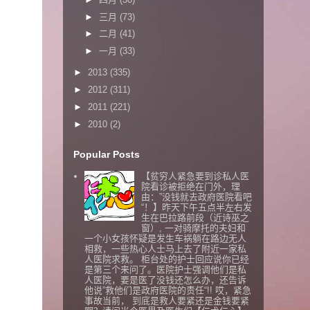
►
三月
(73)
►
二月
(41)
►
一月
(33)
►
2013
(335)
►
2012
(311)
►
2011
(221)
►
2010
(2)
Popular Posts
【贫穷人紧急要到诊私人医
院看诊被拒绝在门外，理
由：”没钱就去政府医院看吧
“！】昨天下午五点半左右发
生在巴拉路前段（近诗巫之
窗）, 一对骑摩托的夫妇和
一个小女孩怀疑是发生车祸躺在路边无人
相救，一些热心人士马上去了附近一家私
人医院求救。 柜台处的护士回应说你已经
是第三个来问了。医院护士强调他们是私
人医院，要是医了没钱还怎么办，还告诉
他说”救他们是政府医院的责任“!! 哎，紧急
事故当前， 到底是救人要紧还是金钱要紧