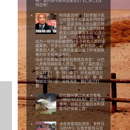
啊？请问当今医界及医生们【仁术仁心】
何在呢！
时间紧迫呀！【砂罗越子民
已经楚境于人命关天的时刻
了，国家领导人怎么能见死
不救呢？】诗巫人民的精神
和关心因此事发生后“心连心
起来，一起有钱出钱，有力
出力一块为诗巫被虏的4名子民和人质的家
属筹款，许多公众知道后，赶到捐款，以
期救回人质。 人质的家属记录下所有捐款
者的名字和电话号码。
诗巫子民精神应该受到表扬及肯定！ 沙巴
人质黄得纲和家人通话。（听了真的很心
酸[流泪]） 爸- 哈啰！ 子- 爸爸,钱打算到
怎么样了！ 爸- 钱打算了！你老板那边只
一两百万！ 子- 首相纳吉怎么说？ 爸- 首
相纳吉没！没！没有消息，我们自己打
算...
砂拉越州第二大水力发电
（姆伦/MURUM）即将开始
使用，目前正在最后水利涡
轮马达安装工程！
诗巫命案再起消息；至昨日
马航MH17在俄罗斯和乌克