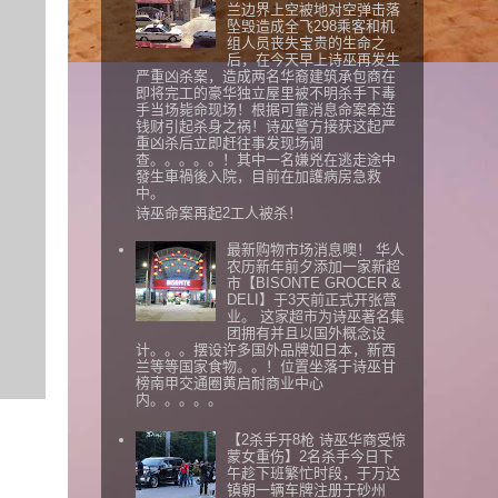
兰边界上空被地对空弹击落
坠毁造成全飞298乘客和机
组人员丧失宝贵的生命之
后，在今天早上诗巫再发生
严重凶杀案，造成两名华裔建筑承包商在
即将完工的豪华独立屋里被不明杀手下毒
手当场毙命现场！根据可靠消息命案牵连
钱财引起杀身之祸！诗巫警方接获这起严
重凶杀后立即赶往事发现场调
查。。。。。！其中一名嫌兇在逃走途中
發生車禍後入院，目前在加護病房急救
中。
诗巫命案再起2工人被杀！
最新购物市场消息噢！ 华人
农历新年前夕添加一家新超
市【BISONTE GROCER &
DELI】于3天前正式开张营
业。 这家超市为诗巫著名集
团拥有并且以国外概念设
计。。。摆设许多国外品牌如日本，新西
兰等等国家食物。。！位置坐落于诗巫甘
榜南甲交通圈黄启耐商业中心
内。。。。。
【2杀手开8枪 诗巫华商受惊
蒙女重伤】2名杀手今日下
午趁下班繁忙时段，于万达
镇朝一辆车牌注册于砂州