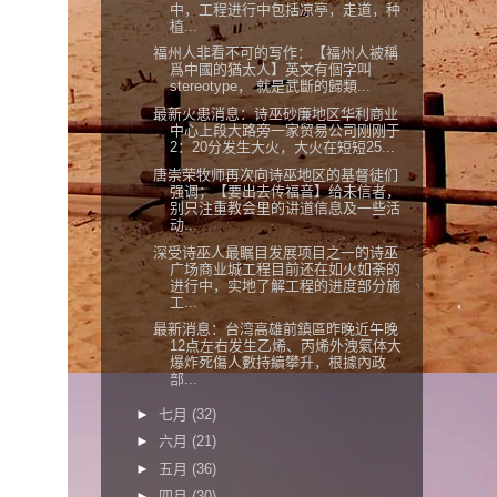
中，工程进行中包括凉亭，走道，种
植...
福州人非看不可的写作：【福州人被稱
爲中國的猶太人】英文有個字叫
stereotype， 就是武斷的歸類...
最新火患消息：诗巫砂廉地区华利商业
中心上段大路旁一家贸易公司刚刚于
2：20分发生大火，大火在短短25...
唐崇荣牧师再次向诗巫地区的基督徒们
强调；【要出去传福音】给未信者，
别只注重教会里的讲道信息及一些活
动...
深受诗巫人最瞩目发展项目之一的诗巫
广场商业城工程目前还在如火如荼的
进行中，实地了解工程的进度部分施
工...
最新消息：台湾高雄前鎮區昨晚近午晚
12点左右发生乙烯、丙烯外洩氣体大
爆炸死傷人數持續攀升，根據內政
部...
►
七月
(32)
►
六月
(21)
►
五月
(36)
►
四月
(30)