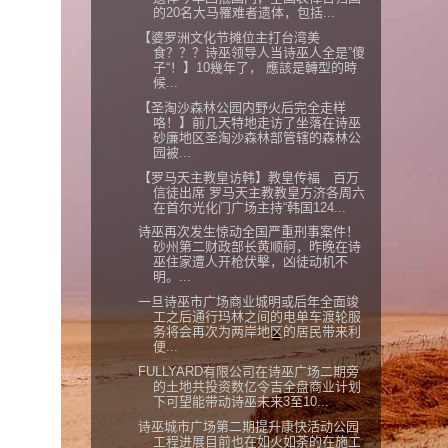
的20名大马罹难者遗体，包括...
【婆罗洲文化节摊位主打台湾美
食？？？诗巫领导人当诗巫人全是”傻
子“！】10幾年了， 應該是轉型的時
候...
【圣淘沙森林公园内野火后完全走样
咯！】前几天特地走访了坐落在诗巫
砂廉地区圣淘沙森林部管辖的森林公
园被...
【罗马天主教皇访韩】教皇传福 百万
信徒出席 罗马天主教教皇方济各周六
在首尔光化门广场主持“韩国124...
诗巫再次发生惊动全国严重刑事案件！
砂州第二财政部长黄顺舸，昨晚在诗
巫住家遭人开枪伏擊，凶徒动机不
明。...
一旦诗巫市广场商业城明或后年全面竣
工之后通行玛林之间的电单车渡轮服
务将会再次为两岸地区的居民带来利
便...
FULLYARD有限公司在诗巫广场二期旁
的土地共投资数亿令吉全盘商业计划
下可望能带动诗巫未来3至10...
诗巫城市广场第二期提升康快活动公园
工程进展目前也在如火如荼的在施工