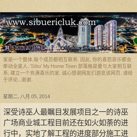
家是一个整体,每个成员都相互联系. 因此, 你的喜怒哀乐都会
牵动全家人. 'Sibu' My Home Town 部落格是要与大家相互联
系, 建立一个充满喜乐的家. 诚心感谢网友们游览该网页. 请给
于评论...谢谢.
星期二, 八月 05, 2014
深受诗巫人最瞩目发展项目之一的诗巫
广场商业城工程目前还在如火如荼的进
行中，实地了解工程的进度部分施工进