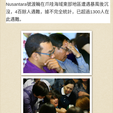
Nusantara號渡輪在爪哇海域東部地區遭遇暴風後沉
沒，4百餘人遇難，據不完全統計，已超過1300人在
此遇難。