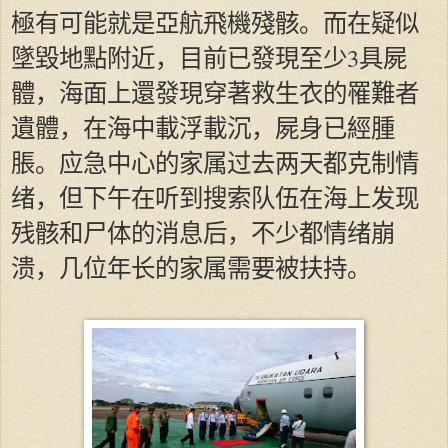
極有可能就是亞航飛機殘骸。而在疑似
墜毀地點附近，目前已發現至少3具屍
體，海面上還發現穿著救生衣的罹難者
遺體，在海中載浮載沉，屍身已經腫
脹。应急中心的家属过去两天都克制情
绪，但下午在听到搜索队伍在海上发现
残骸和尸体的消息后，不少都情绪崩
溃，几位年长的家属需要被扶持。