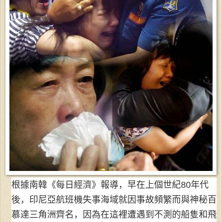
根據南韓《每日經濟》報導，早在上個世紀80年代
後，印尼亞航班機失事海域就因事故頻繁而與神秘百
慕達三角洲齊名，因為在這裡遭遇到不測的船隻和飛