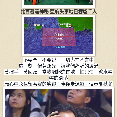
比百慕達神秘 亞航失事地已吞噬千人
不要問 不要說 一切盡在不言中
這一刻 偎著燭光 讓我們靜靜的渡過
莫揮手 莫回頭 當我唱起這首歌 怕只怕 淚水輕
輕的滑落
願心中永遠留著我的笑容 伴你走過每一個春夏秋冬