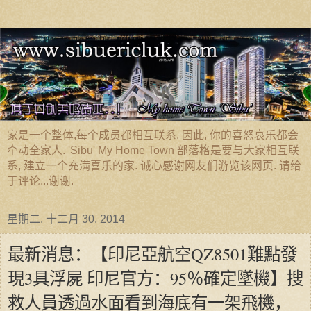
家是一个整体,每个成员都相互联系. 因此, 你的喜怒哀乐都会
牵动全家人. 'Sibu' My Home Town 部落格是要与大家相互联
系, 建立一个充满喜乐的家. 诚心感谢网友们游览该网页. 请给
于评论...谢谢.
星期二, 十二月 30, 2014
最新消息：【印尼亞航空QZ8501難點發
現3具浮屍 印尼官方：95％確定墜機】搜
救人員透過水面看到海底有一架飛機，