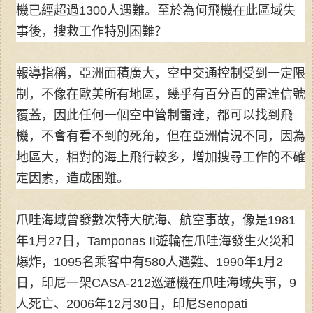
機已經超過1300人遇難。至於為何飛機在此區域失
事後，搜救工作特別困難？
報導指稱，亞洲面積廣大，空中交通控制受到一定限
制，不像在歐美所有地區，幾乎有百分百的雷達信號
覆蓋，因此任何一個空中管制雷達，都可以找到飛
機，不會有看不到的死角，但在亞洲情況不同，因為
地區大，相對的海上飛行較多，增加搜尋工作的不確
定因素，造成困難。
爪哇海域曾發數次特大航海、航空事故，像是1981
年1月27日，Tamponas II遊輪在爪哇海發生火災和
爆炸，1095名乘客中有580人遇難、1990年1月2
日，印尼一架CASA-212巡邏機在爪哇海域失事，9
人死亡、2006年12月30日，印尼Senopati