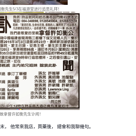
衡先生5/3在福源堂进行追思礼拜！
故拿督许如衡先生讣闻！
末， 他常來我店，買藥後， 總會和我聊幾句。