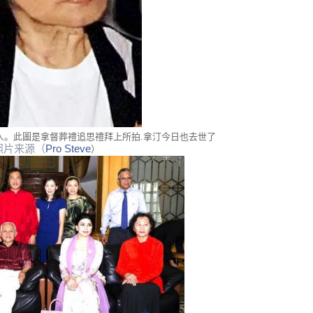
人。此圖是拿督葬禮追思禮拜上所拍.拿汀今日也去世了
照片来源（
Pro Steve
）