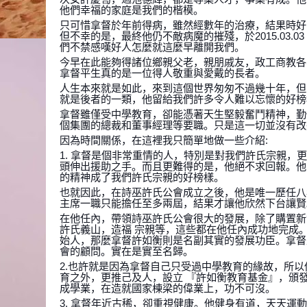
他們幸福的家庭是我們的楷模。
只可惜拿督於年前得病，雖然經數年的治療，結果時好
但不幸的是，最終他仍不敵病魔的摧殘，於2015.03
們不禁感嘆好人怎麼就這麼早離開我們。
今早在此能夠得諸位鄉親父老，親朋戚友，政工商教各
拿督平生真的是一位得人敬重與愛戴的長者。
人生本來就是如此，來到這個世界匆匆不過幾十年，但
就是後者的一類，他留給我們許多令人難以忘懷的好榜
拿督雖僅受中學教育，卻能憑著天生堅毅奮鬥精神，勤
個集團的總裁和董事經理等要職。只是這一切並沒有改
因為時間關係，在這裡我只簡單地做一些介紹:
1. 拿督是個非常重情的人，特別是對我們許氏宗親，
頭伸出援助之手。而且更難得的是，他絕不求回報。他
的精神成了我們許氏宗親的好榜樣。
也就因此，在詩巫許氏公會成立之後，他是唯一歷任八
主席一職只能擔任至多兩屆，結果才讓他欣然下台讓賢
在他任內，帶領詩巫許氏公會很大的發展，除了購置新
許氏義山，造福 宗親等，這些都在他任內成功地完成
始人，那麼拿督許如衡則是名副其實的發展功臣。拿督
會的顧問。實在是實至名歸。
2.也許就是因為拿督自己只受過中學教育的緣故，所
育之外，更推己及人，設立 『許如衡教育基金』，頒
成學業，在造就國家棟梁的偉業上，功不可沒。
3. 拿督年近古稀，卻重視健康。他健身有道，天天