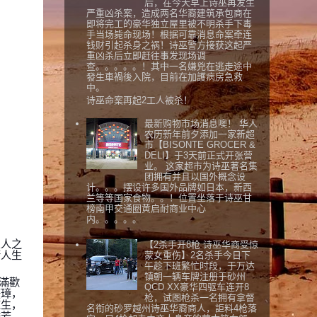
后，在今天早上诗巫再发生
严重凶杀案，造成两名华裔建筑承包商在
即将完工的豪华独立屋里被不明杀手下毒
手当场毙命现场！根据可靠消息命案牵连
钱财引起杀身之祸！诗巫警方接获这起严
重凶杀后立即赶往事发现场调
查。。。。。！其中一名嫌兇在逃走途中
發生車禍後入院，目前在加護病房急救
中。
诗巫命案再起2工人被杀！
最新购物市场消息噢！ 华人
农历新年前夕添加一家新超
市【BISONTE GROCER &
DELI】于3天前正式开张营
业。 这家超市为诗巫著名集
团拥有并且以国外概念设
计。。。摆设许多国外品牌如日本，新西
兰等等国家食物。。！位置坐落于诗巫甘
榜南甲交通圈黄启耐商业中心
内。。。。。
恩人之
【2杀手开8枪 诗巫华商受惊
衡人生
蒙女重伤】2名杀手今日下
午趁下班繁忙时段，于万达
镇朝一辆车牌注册于砂州
美滿歡
QCD XX豪华四驱车连开8
慶璋，
枪，试图枪杀一名拥有拿督
道生，
名衔的砂罗越州诗巫华裔商人，詎料4枪落
騰芳。