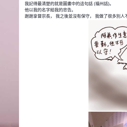
我記得最清楚的就是圖畫中的這句話 (福州話)。
他以我的名字給我的忠告。
謝謝拿督宗長， 我之後並沒有保守， 我做了很多別人