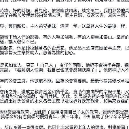
時壞。好的時候，看見他，依然幽默風趣，談笑風生，我們都替他
.03 晨早在新加坡伊麗莎白醫院去世，蒙主召歸，安返天家，息勞主懷
界，舊雨新知，主內弟兄姐妹，濟濟一堂，送拿督人生的最後一程
能留下給人們的影響，有的人輕如鴻毛，有的人卻重如泰山。拿督
樣，讓人敬仰不已。
儉起家，他是砂拉越著名的企業家。他是晶木酒店集團董事主席，
變拿督天生樂於助人，慈善為懷的初心。
更是視如家人。只要「 自己人 」 有任何困難，他絕不會袖手旁觀，
常說，『看到別人快樂，我自己也就會感到快樂了』。他這種助人
年的公會主席。他欲罷不能，因為公會需要他。最後他提議修改章
。
會所之外，還成立教育基金和貸學金，資助有志向學的宗親子弟；
。拿督對公會的貢獻，有目共睹。因此，如果說先賢許家開是許氏公
是詩巫許氏公會的永久名譽主席以及世界許氏宗親會，和馬來西亞
以他非常重視教育，因此除了重視培養自己子女的教育，讓他們都受高
發獎學金給有志向學的優秀青年，數十年來，不知幫助了多少辛辛學
運動，所以身體一直很康健。也因此非常重視老年人的健康，對樂齡事