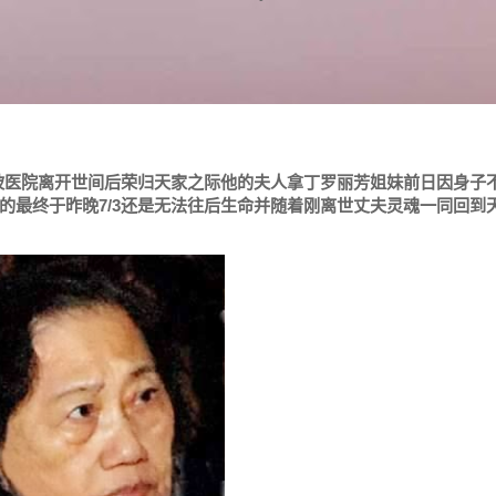
加坡医院离开世间后荣归天家之际他的夫人拿丁罗丽芳姐妹前日因身子
的最终于昨晚7/3还是无法往后生命并随着刚离世丈夫灵魂一同回到