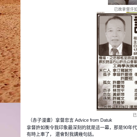
已故拿督许如
已
（赤子漫畫）拿督忠言 Advice from Datuk
拿督許如衡令我印象最深刻的就是這一幕，那是90年代
有時上車了， 還會對我講幾句話。