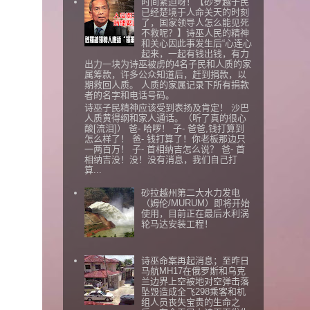
时间紧迫呀！【砂罗越子民
已经楚境于人命关天的时刻
了，国家领导人怎么能见死
不救呢？】诗巫人民的精神
和关心因此事发生后“心连心
起来，一起有钱出钱，有力
出力一块为诗巫被虏的4名子民和人质的家
属筹款，许多公众知道后，赶到捐款，以
期救回人质。 人质的家属记录下所有捐款
者的名字和电话号码。
诗巫子民精神应该受到表扬及肯定！ 沙巴
人质黄得纲和家人通话。（听了真的很心
酸[流泪]） 爸- 哈啰！ 子- 爸爸,钱打算到
怎么样了！ 爸- 钱打算了！你老板那边只
一两百万！ 子- 首相纳吉怎么说？ 爸- 首
相纳吉没！没！没有消息，我们自己打
算...
砂拉越州第二大水力发电
（姆伦/MURUM）即将开始
使用，目前正在最后水利涡
轮马达安装工程！
诗巫命案再起消息；至昨日
马航MH17在俄罗斯和乌克
兰边界上空被地对空弹击落
坠毁造成全飞298乘客和机
组人员丧失宝贵的生命之