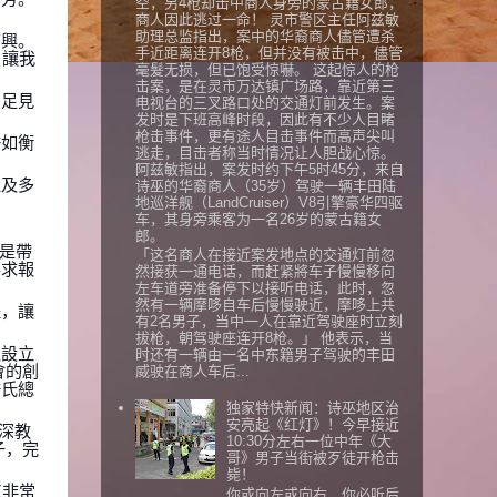
空，另4枪却击中商人身旁的蒙古籍女郎，
商人因此逃过一命！ 灵市警区主任阿兹敏
助理总监指出，案中的华裔商人儘管遭杀
高興。
手近距离连开8枪，但并没有被击中，儘管
，讓我
毫髮无损，但已饱受惊嚇。 这起惊人的枪
击案，是在灵市万达镇广场路，靠近第三
，足見
电视台的三叉路口处的交通灯前发生。案
发时是下班高峰时段，因此有不少人目睹
枪击事件，更有途人目击事件而高声尖叫
許如衡
逃走，目击者称当时情况让人胆战心惊。
阿兹敏指出，案发时约下午5时45分，来自
以及多
诗巫的华裔商人（35岁）驾驶一辆丰田陆
地巡洋舰（LandCruiser）V8引擎豪华四驱
车，其身旁乘客为一名26岁的蒙古籍女
郎。
總是帶
「这名商人在接近案发地点的交通灯前忽
不求報
然接获一通电话，而赶紧將车子慢慢移向
左车道旁准备停下以接听电话，此时，忽
然有一辆摩哆自车后慢慢驶近，摩哆上共
程，讓
有2名男子，当中一人在靠近驾驶座时立刻
拔枪，朝驾驶座连开8枪。」 他表示，当
又設立
时还有一辆由一名中东籍男子驾驶的丰田
會的創
威驶在商人车后...
許氏總
独家特快新闻：诗巫地区治
安亮起《红灯》！今早接近
深教
10:30分左右一位中年《大
子，完
哥》男子当街被歹徒开枪击
毙！
工非常
你或向左或向右，你必听后