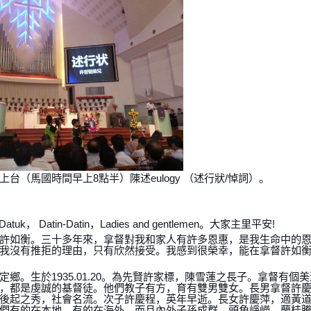
（馬國時間早上8點半）陳述eulogy （述行狀/悼詞）。
atin-Datin，Ladies and gentlemen。大家主里平安!
許如衡。三十多年來，拿督對我和家人有許多恩惠，是我生命中的
我沒有推拒的理由，只有欣然接受。我感到很榮幸，能在拿督許如
。生於1935.01.20。為先賢許家標，陳雪蓮之長子。拿督有個
，都是虔誠的基督徒。他們教子有方，育有雙男雙女。長男拿督許
後起之秀，社會名流。次子許慶程，英年早逝。長女許慶萍，適黃
們有的在本地，有的在海外，而且內外子孫成群，頭角崢嶸，蘭桂