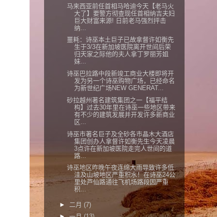
马来西亚前任首相马哈迪今天【老马火
大了】要警方彻查现任首相纳吉夫妇
巨大财富来源! 日前老马强烈抨击
纳...
噩耗：诗巫本土巨子已故拿督许如衡先
生于3/3在新加坡医院离开世间后荣
归天家之际他的夫人拿丁罗丽芳姐
妹...
诗巫巴拉路中段新竣工商业大楼即将开
发为另一个诗巫购物广场，已经命名
为新世纪广场NEW GENERAT...
砂拉越州著名建筑集团之一【福平结
构】过去30年里在诗巫一些地区带来
有不少的建筑发展并开发许多新商业
区...
诗巫市著名巨子及全砂各市晶木大酒店
集团创办人拿督许如衡先生今天凌晨
3点许在新加坡医院走完人世间的道
路...
诗巫地区昨晚午夜连绵大雨导致许多低
洼及山坡地区严重积水！在诗巫24公
里处芦仙路通往飞机场路段因严重
积...
►
二月
(7)
►
一月
(13)