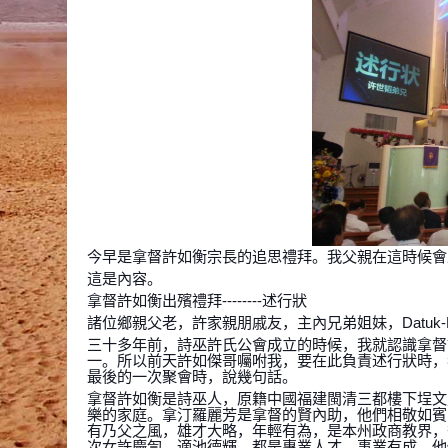
今早是拿督許如衡宗長的追思禮拜。我父親在這時候會上台
這是內容。
拿督許如衡出殯禮拜--------述行狀
諸位鄉親父老，許家親朋戚友，主內兄弟姐妹，Datuk-Datuk， D
三十多年前，詩巫許氏公會成立的時候，我就認識拿督
一。所以前天許如傑哥囑咐我，要在此負責述行狀時，
最後的一次聚會時，說幾句話。
拿督許如衡是詩巫人，原籍中國福建閩清三都樓下埕文定鄉
樂的家庭。拿汀羅麗芳是拿督的賢內助，他們相敬如賓
有乃父之風，雄才大略，年輕有為，是本州政商教界，
次女許慶訇，適池德輝，都是專業人才，事業有成。他