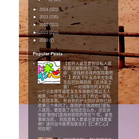
►
2014
(321)
►
2013
(335)
►
2012
(311)
►
2011
(221)
►
2010
(2)
Popular Posts
【贫穷人紧急要到诊私人医
院看诊被拒绝在门外，理
由：”没钱就去政府医院看吧
“！】昨天下午五点半左右发
生在巴拉路前段（近诗巫之
窗）, 一对骑摩托的夫妇和
一个小女孩怀疑是发生车祸躺在路边无人
相救，一些热心人士马上去了附近一家私
人医院求救。 柜台处的护士回应说你已经
是第三个来问了。医院护士强调他们是私
人医院，要是医了没钱还怎么办，还告诉
他说”救他们是政府医院的责任“!! 哎，紧急
事故当前， 到底是救人要紧还是金钱要紧
啊？请问当今医界及医生们【仁术仁心】
何在呢！