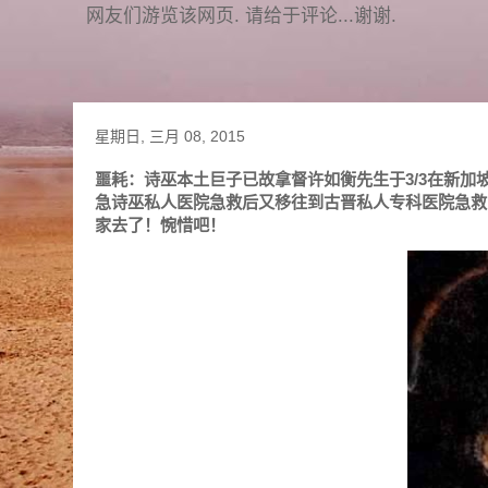
网友们游览该网页. 请给于评论...谢谢.
星期日, 三月 08, 2015
噩耗：诗巫本土巨子已故拿督许如衡先生于3/3在新
急诗巫私人医院急救后又移往到古晋私人专科医院急救
家去了！惋惜吧！