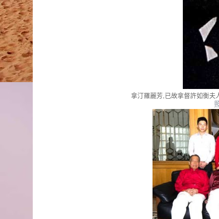
拿汀羅麗芳,已故拿督許如衡夫