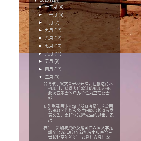
▼
2015
(114)
►
十二月
(4)
►
十一月
(5)
►
十月
(7)
►
九月
(12)
►
八月
(12)
►
七月
(13)
►
六月
(11)
►
五月
(9)
►
四月
(12)
▼
三月
(9)
台湾歌手梁文音来巫开唱，在抵达诗巫
机场时，获得多位歌迷的到场迎接。
此次音乐会的承办单位为卫理公会
砂...
新加坡建国伟人逝世最新消息：荣誉国
务资政吴作栋和多位内阁部长清晨发
表文告，哀悼李光耀先生的逝世，表
扬...
哀悼：新加坡资政及建国伟人国父李光
耀今晨3点18分在新加坡中央医院与
世长辞享年91岁！安息！安息！安...